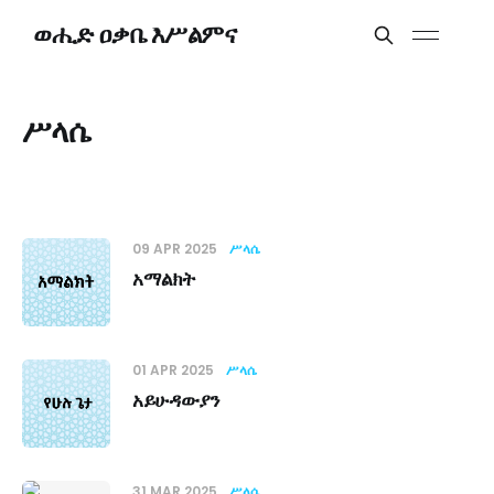
ወሒድ ዐቃቤ እሥልምና
ሥላሴ
09 APR 2025
ሥላሴ
አማልክት
01 APR 2025
ሥላሴ
አይሁዳውያን
31 MAR 2025
ሥላሴ