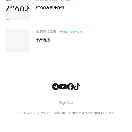
ሥላሴአዊ ቅሰጣ
10 FEB 2025
ሥላሴ
ተሥሊስ
ተሥሊስ
Sign up
ወሒድ ዕቅበተ ኢሥላም - Wahid Islamic Apologist © 2026.