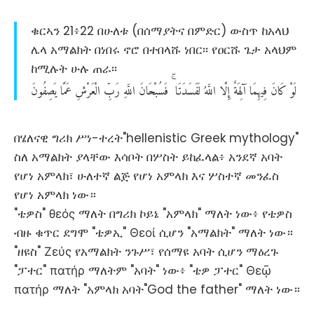
ቁርኣን 21፥22 በሁለቱ (በሰማያትና በምድር) ውስጥ ከአላህ
ሌላ አማልክት በነበሩ ኖሮ በተበላሹ ነበር፡፡ የዐርሹ ጌታ አላህም
ከሚሉት ሁሉ ጠራ፡፡
لَوْ
كَانَ
فِيهِمَا
آلِهَةٌ
إِلَّا
اللَّهُ
لَفَسَدَتَا
فَسُبْحَانَ
اللَّهِ
رَبِّ
الْعَرْشِ
عَمَّا
يَصِفُونَ
በሄለናዊ ግሪክ ሥነ-ተረት"hellenistic Greek mythology"
ስለ አማልክት ያላቸው እሳቦት በሦስት ይከፈላል፥ አንደኛ አባት
የሆነ አምላክ፣ ሁለተኛ ልጅ የሆነ አምላክ እና ሦስተኛ መንፈስ
የሆነ አምላክ ነው።
"ቴዎስ" θεός ማለት በግሪክ ኮይኔ "አምላክ" ማለት ነው፥ የቴዎስ
ብዙ ቁጥር ደግሞ "ቴዎኢ" Θεοί ሲሆን "አማልክት" ማለት ነው።
"ዘዩስ" Ζεύς የአማልክት ንጉሥ፣ የሰማዩ አባት ሲሆን ማዕረጉ
"ፓተር" πατήρ ማለትም "አባት" ነው፥ "ቴዎ ፓተር" Θεῷ
πατήρ ማለት "አምላክ አባት"God the father" ማለት ነው።