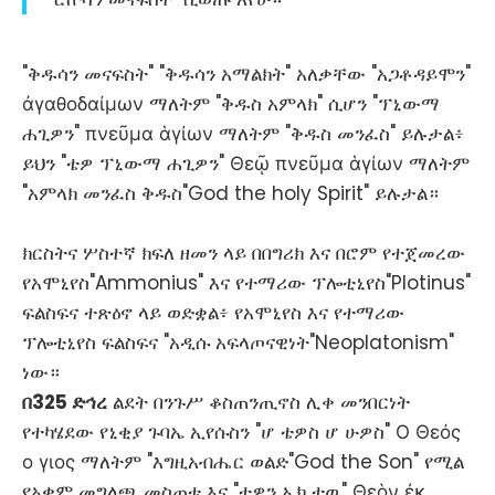
"ቅዱሳን መናፍስት" "ቅዱሳን አማልክት" አለቃቸው "አጋቶዳይሞን"
ἀγαθοδαίμων ማለትም "ቅዱስ አምላክ" ሲሆን "ፕኒውማ
ሐጊዎን" πνεῦμα ἁγίων ማለትም "ቅዱስ መንፈስ" ይሉታል፥
ይህን "ቴዎ ፕኒውማ ሐጊዎን" Θεῷ πνεῦμα ἁγίων ማለትም
"አምላክ መንፈስ ቅዱስ"God the holy Spirit" ይሉታል።
ክርስትና ሦስተኛ ክፍለ ዘመን ላይ በበግሪክ እና በሮም የተጀመረው
የአሞኒየስ"Ammonius" እና የተማሪው ፕሎቲኒየስ"Plotinus"
ፍልስፍና ተጽዕኖ ላይ ወድቋል፥ የአሞኒየስ እና የተማሪው
ፕሎቲኒየስ ፍልስፍና "አዲሱ አፍላጦናዊነት"Neoplatonism"
ነው።
በ325 ድኅረ
ልደት በንጉሥ ቆስጠንጢኖስ ሊቀ መንበርነት
የተካሄደው የኒቂያ ጉባኤ ኢየሱስን "ሆ ቴዎስ ሆ ሁዎስ" Ο Θεός
ο γιος ማለትም "እግዚአብሔር ወልድ"God the Son" የሚል
የአቋም መግለጫ መስጠቱ እና "ቴዎን ኤክ ቴዉ" Θεὸν ἐκ