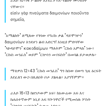
ራእይ 16፥14 ምልክት እያደረጉ የአማልክት መናፍስት
ናቸውና።
εἰσὶν γὰρ πνεύματα δαιμονίων ποιοῦντα
σημεῖα,
"አማልክት" ለሚለው የገባው የግሪኩ ቃል "ዳይሞንዮን"
δαιμονίων እንደሆነ ልብ አድርግ! እነዚህ ምድባቸው
"ካኮዳይሞን" κακοδαίμων ማለትም "ርኩስ አምላክ" ነው፥
"ርኩስ መንፈስ" ወይም "ርኵሳን መናፍስት" በመባል ይታወቃሉ፦
ማቴዎስ 12፥43 "ርኩስ መንፈስ" ግን ከሰው በወጣ ጊዜ ዕረፍት
እየፈለገ ውኃ በሌለበት ቦታ ያልፋል፥ አያገኝምም።
ራእይ 16፥13 ከዘንዶውም አፍ፣ ከአውሬው አፍ እና
ከሐሰተኛውም ነቢይ አፍ ጓጕንቸሮች የሚመስሉ ሦስት
"ርኵሳን መናፍስት" ሲወጡ አየሁ።