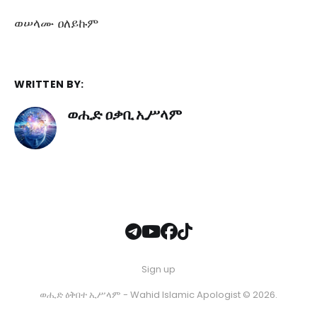
ወሠላሙ ዐለይኩም
WRITTEN BY:
ወሒድ ዐቃቢ ኢሥላም
Sign up
ወሒድ ዕቅበተ ኢሥላም - Wahid Islamic Apologist © 2026.