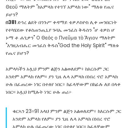
Θεοῦ ማለትም "ከአምላክ የተገኘ አምላክ ነው" ማለቱ የጤና
ይሆን?
በ381
ድኅረ ልደት በንጉሥ ቀዳማይ ቴዎዶስዮስ ሊቀ መንበርነት
የተካሄደው የቆስጠንጢኒያ ጉባኤ መንፈስ ቅዱስን "ሆ ቴዎስ ሆ
ኑማ ቶ ሐጊዎን" Ο Θεός ο Πνεῦμα τὸ Ἅγιον ማለትም
"እግዚአብሔር መንፈስ ቅዱስ"God the Holy Spirit" ማለቱ
የጤና ይሆን?
አምላካችን አሏህ ምንም ልጅን አልወለደም፥ ከእርሱም ጋር
አንድም አምላክ የለም፡፡ ያን ጊዜ ሌላ አምላክ በነበረ ኖሮ አምላክ
ሁሉ በፈጠረው ነገር በተለየ ነበር፥ ከፊላቸውም በከፊሉ ለይ በላቀ
ነበር፡፡ አሏህ ከሚሉት ነገር ሁሉ ጠራ፦
ቁርኣን 23፥91 አላህ ምንም ልጅን አልወለደም፥ ከእርሱም ጋር
አንድም አምላክ የለም፡፡ ያን ጊዜ ሌላ አምላክ በነበረ ኖሮ
አምላክ ሁሉ በፈጠረው ነገር በተለየ ነበር፡፡ ከፊላቸውም