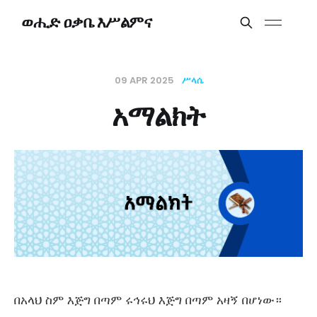
ወሒድ ዐቃቤ እሥልምና
09 APR 2025
ሥላሴ
አማልክት
በአላህ ስም እጅግ በጣም ሩኅሩህ እጅግ በጣም አዛኝ በሆነው።