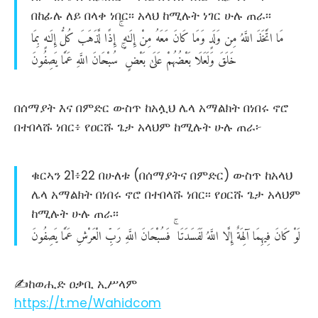
በከፊሉ ለይ በላቀ ነበር፡፡ አላህ ከሚሉት ነገር ሁሉ ጠራ፡፡
مَا
اتَّخَذَ
اللَّهُ
مِن
وَلَدٍ
وَمَا
كَانَ
مَعَهُ
مِنْ
إِلَـٰهٍ
إِذًا
لَّذَهَبَ
كُلُّ
إِلَـٰهٍ
بِمَا
خَلَقَ
وَلَعَلَا
بَعْضُهُمْ
عَلَىٰ
بَعْضٍ
سُبْحَانَ
اللَّهِ
عَمَّا
يَصِفُونَ
በሰማያት እና በምድር ውስጥ ከአሏህ ሌላ አማልክት በነበሩ ኖሮ
በተበላሹ ነበር፥ የዐርሹ ጌታ አላህም ከሚሉት ሁሉ ጠራ፦
ቁርኣን 21፥22 በሁለቱ (በሰማያትና በምድር) ውስጥ ከአላህ
ሌላ አማልክት በነበሩ ኖሮ በተበላሹ ነበር፡፡ የዐርሹ ጌታ አላህም
ከሚሉት ሁሉ ጠራ፡፡
لَوْ
كَانَ
فِيهِمَا
آلِهَةٌ
إِلَّا
اللَّهُ
لَفَسَدَتَا
فَسُبْحَانَ
اللَّهِ
رَبِّ
الْعَرْشِ
عَمَّا
يَصِفُونَ
✍ከወሒድ ዐቃቢ ኢሥላም
https://t.me/Wahidcom