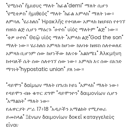
"ሄሚሱስ" ἥμισυς ማለት "ከፊል"demi" ማለት ሲሆን
"ሄሚቴዎስ" ἡμιθεός" ማለት "ከፊል አምላክ" ማለት ነው፥
ለምሳሌ "ሄራክለስ" Ἡρακλῆς የተባለው አምላክ ከዘይዩስ የተገኘ
የዘዩስ ልጅ ሲሆን ማዕረጉ "ሁዮስ" υἱός ማለትም "ልጅ" ነው።
"ቴዎ ሁዮስ" Θεῷ υἱός ማለት "አምላክ ልጅ"God the son"
ማለት ነው። ሄራክለስ አምላክ ከሆነው ከአባቱ ከዘዩስ ስለተወለደ
አምላክ ቢሆንም ሰው ከሆነችው ከእናቱ "አልክሜኔ" Ἀλκμήνη
ከተባለች ሴት ሰው ስለተገኘ ሰው ነው፥ አምላክ እና ሰው በአንድ
ማንነት"hypostatic union" ያለ ነው።
"ዳይሞን" δαίμων ማለት በግሪክ ኮይኔ "አምላክ" ማለት ነው፥
የዳይሞን ብዙ ቁጥር ደግሞ "ዳይሞንዮን" δαιμονίων ሲሆን
"አማልክት" ማለት ነው፦
የሐዋርያት ሥራ 17፥18 "አዲሶችን አማልክት የሚያወራ
ይመስላል" Ξένων δαιμονίων δοκεῖ καταγγελεὺς
εἶναι·