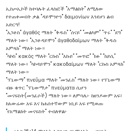
ኢስጦኢኮች ከተባሉት ፈላስፎች "አማልክት" ለሚለው
የተጠቀሙበት ቃል "ዳይሞንዮን" δαιμονίων እንደሆነ ልብ
አድርግ!
"አጋቶስ" ἀγαθός ማለት "ቅዱስ" "ሰናይ" "መልካም" "ጥሩ" "ደግ"
ማለት ነው፥ "አጋቶዳይሞን" ἀγαθοδαίμων ማለት "ቅዱስ
አምላክ" ማለት ነው።
"ካኮስ" κακός ማለት "ርኩስ" "እኩይ" "መጥፎ" "ክፉ" "ከይሲ"
ማለት ነው፥ "ካኮዳይሞን" κακοδαίμων ማለት "ርኩስ አምላክ"
ማለት ነው።
"ፕኒውማ" πνεῦμα ማለት "መንፈስ" ማለት ነው፥ የፕኒውማ
ብዙ ቁጥር "ፕኒውማታ" πνεύματα ሲሆን
"መናፍስት(መንፈሶች) ማለት ነው። ለምሳሌ፦ ከዘንዶውም አፍ፣
ከአውሬው አፍ እና ከሐሰተኛውም ነቢይ አፍ የሚወጡ
"የአማልክት መናፍስት" ተብለዋል፦