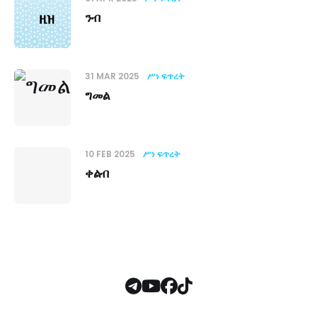
ንብ
31 MAR 2025
ሥነ ፍጥረት
ግመል
10 FEB 2025
ሥነ ፍጥረት
ቀልብ