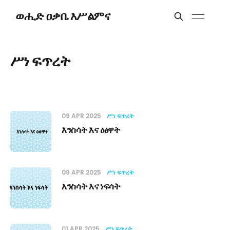
ወሒድ ዐቃቤ እሥልምና
ሥነ ፍጥረት
09 APR 2025
ሥነ ፍጥረት
እንስሳት እና ዕፅዋት
09 APR 2025
ሥነ ፍጥረት
እንስሳት እና ነፍሳት
01 APR 2025
ሥነ ፍጥረት