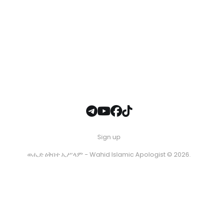
Sign up
ወሒድ ዕቅበተ ኢሥላም - Wahid Islamic Apologist © 2026.