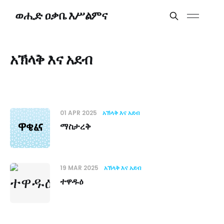
ወሒድ ዐቃቤ እሥልምና
አኽላቅ እና አደብ
01 APR 2025
አኽላቅ እና አደብ
ማስታረቅ
19 MAR 2025
አኽላቅ እና አደብ
ተዋዱዕ