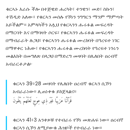
ቁርኣኑ እራሱ ችሎ በተጅዊድ ሐረካት፣ ተንዊን፣ መድ፣ ስኩን፣
ተሽዲድ አለው፥ የቁርኣን መሰሉ የኾነን ንግግርን ማንም ማምጣት
አይችልም። አምላካችን አሏህ የቁርኣንን ሑሩፉል ሙፍረዳት
በማርባት እና በማባዛት ሶርፍ፣ የቁርኣንን ሑሩፉል ሙፍረዳት
በማብራራት ሉጋህ፣ የቁርኣንን ሑሩፉል ሙረከባት በዓረፍተ ነገር
በማዋቀር ነሕው፣ የቁርኣንን ሑሩፉል ሙረከባት የዓረፍተ ነገሩን
መልእክት በመግለጽ በላጋህ በማድረግ መዛባት በሌለበት ዐረብኛ
አብራርቶታል፦
ቁርኣን 39፥28 መዛባት የሌለበት ዐረብኛ ቁርኣን ሲኾን
አብራራነው፡፡ ሊጠነቀቁ ይከጀላልና፡፡
قُرْآنًا
عَرَبِيًّا
غَيْرَ
ذِي
عِوَجٍ
لَّعَلَّهُمْ
يَتَّقُونَ
ቁርኣን 41፥3 አንቀጾቹ የተብራሩ የኾነ መጽሐፍ ነው፡፡ ዐረብኛ
ቁርኣን ሲኾን ለሚያውቁ ሕዝቦች የተብራራ ነው፡፡