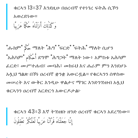
ቁርኣን 13፥37 እንደዚሁ በዐረብኛ የተነገረ ፍትሕ ሲኾን
አወረድነው፡፡
وَكَذَٰلِكَ
أَنزَلْنَاهُ
حُكْمًا
عَرَبِيًّا
حُكْم
"ሑክም"
ማለት "ሕግ" "ፍርድ" "ፍትሕ" ማለት ሲሆን
أَحْكَام
"አሕካም"
‎ ደግሞ "ሕግጋት" ማለት ነው፥ አምስቱ አሕካም
ፈርድ፣ ሙሥተሐብ፣ ሙባሕ፣ መክሩህ እና ሐራም ምን እንደሆኑ
አሏህ ግልጽ በኾነ ዐረብኛ ቋንቋ አውርዷል። የቁርኣንን ሰዋስው
መሠረት እና ውቅር እንዲሁ ዋልታና ማገር እንድንገነዘብ አሏህ
ቁርኣንን ዐረብኛ አርድርጎ አውርዶታል፦
ቁርኣን 43፥3 እኛ ትገነዘቡ ዘንድ ዐረብኛ ቁርኣን አደረግነው፡፡
إِنَّا
جَعَلْنَاهُ
قُرْآنًا
عَرَبِيًّا
لَّعَلَّكُمْ
تَعْقِلُونَ