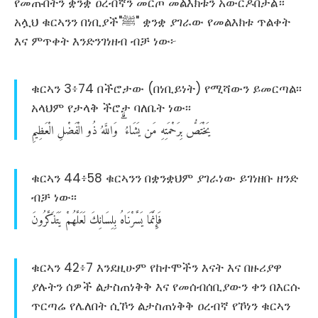
የመጡበትን ቋንቋ ዐረብኛን መርጦ መልእክቱን አውርዶበታል።
አሏህ ቁርኣንን በነቢያች"ﷺ" ቋንቋ ያገራው የመልእክቱ ጥልቀት
እና ምጥቀት እንድንገነዘብ ብቻ ነው፦
ቁርኣን 3፥74 በችሮታው (በነቢይነት) የሚሻውን ይመርጣል፡፡
አላህም የታላቅ ችሮታ ባለቤት ነው፡፡
يَخْتَصُّ
بِرَحْمَتِهِ
مَن
يَشَاءُ
وَاللَّهُ
ذُو
الْفَضْلِ
الْعَظِيمِ
ቁርኣን 44፥58 ቁርኣንን በቋንቋህም ያገራነው ይገነዘቡ ዘንድ
ብቻ ነው፡፡
فَإِنَّمَا
يَسَّرْنَاهُ
بِلِسَانِكَ
لَعَلَّهُمْ
يَتَذَكَّرُونَ
ቁርኣን 42፥7 እንደዚሁም የከተሞችን እናት እና በዙሪያዋ
ያሉትን ሰዎች ልታስጠነቅቅ እና የመሰብሰቢያውን ቀን በእርሱ
ጥርጣሬ የሌለበት ሲኾን ልታስጠነቅቅ ዐረብኛ የኾነን ቁርኣን