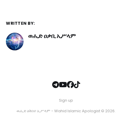
WRITTEN BY:
ወሒድ ዐቃቢ ኢሥላም
Sign up
ወሒድ ዕቅበተ ኢሥላም - Wahid Islamic Apologist © 2026.