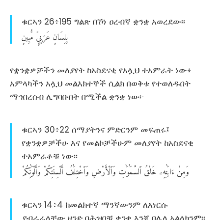
ቁርኣን 26፥195 ግልጽ በኾነ ዐረብኛ ቋንቋ አወረደው፡፡
بِلِسَانٍ
عَرَبِيٍّ
مُّبِينٍ
የቋንቋዎቻችን መለያየት ከአስደናቂ የአሏህ ተአምራት ነው፥
አምላካችን አሏህ መልእክተኞች ሲልክ በወቅቱ የተወለዱበት
ማኅበረሰብ ሊግባቡበት በሚችል ቋንቋ ነው፦
ቁርኣን 30፥22 ሰማያትንና ምድርንም መፍጠሩ፤
የቋንቋዎቻችሁ እና የመልኮቻችሁም መለያየት ከአስደናቂ
ተአምራቶቹ ነው፡፡
وَمِنْ
ءَايَٰتِهِۦ
خَلْقُ
ٱلسَّمَٰوَٰتِ
وَٱلْأَرْضِ
وَٱخْتِلَٰفُ
أَلْسِنَتِكُمْ
وَأَلْوَٰنِكُمْ
ቁርኣን 14፥4 ከመልክተኛ ማንኛውንም ለእነርሱ
ያብራራላቸው ዘንድ በሕዝቦቹ ቋንቋ እንጂ በሌላ አልላክንም፡፡