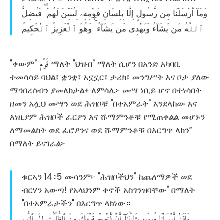
ِۦ
ﻭ
ﻣ
ﺂ ﺃ
ﺭ
ﺳ
ﻠ
ﻨ
ﺎ ﻣ
ﻦ ﺭ
ﺳ
ﻮﻝ
ﺇ
ﻟ
ﺎ ﺑ
ﻠ
ﺴ
ﺎﻥ
ﻗ
ﻮ
ﻣ
ﻪ
ﻟ
ﻴ
ﺒ
ﻴ
ﻦ
ﻟ
ﻬ
ﻢ
ﻓ
ﻴ
ﻀ
ﻞ
ﭐﻟﻠ
ﻪ
ﻣ
ﻦ ﻳ
ﺸ
ﺂﺀ
ﻭ
ﻳ
ﻬ
ﺪ
ﻯ ﻣ
ﻦ ﻳ
ﺸ
ﺂﺀ
ﻭ
ﻫ
ﻮ
ﭐﻟ
ﻌ
ﺰ
ﻳﺰ
ﭐﻟ
ﺤ
ﻜ
ﻴﻢ
قَوْم
"ቀውም"
ማለት "ህዝብ" ማለት ሲሆን በአንድ አካባቢ
ተመሳሳይ ባህል፣ ቋንቋ፣ አኗኗር፣ ታሪክ፣ መንግሥት እና ቦታ ያለው
ማኅበረሰብን ያመለክታል፥ ለምሳሌ፦ ሙሣ ነቢይ ሆኖ በተነሳበት
ዘመን አሏህ ሙሣን ወደ ሕዝቦቹ "በተአምራት" እንደላከው እና
እነዚያም ሕዝቦች ፈርዖን እና ሹማምንቶቹ የሚጠቀልል መሆኑን
ለማመልከት ወደ ፈሮዖንና ወደ ሹማምንቶቹ በእርግጥ ላክን”
በማለት ይናገራል፦
ቁርኣን 14፥5 ሙሳንም፦ "ሕዝቦችህን" ከጨለማዎች ወደ
ብርሃን አውጣ! የአላህንም ቀኖች አስገንዝባቸው" በማለት
"በተአምራታችን" በእርግጥ ላክነው።
وَلَقَدْ
أَرْسَلْنَا
مُوسَىٰ
بِـَٔايَٰتِنَآ
أَنْ
أَخْرِجْ
قَوْمَكَ
مِنَ
ٱلظُّلُمَٰتِ
إِلَى
ٱلنُّورِ