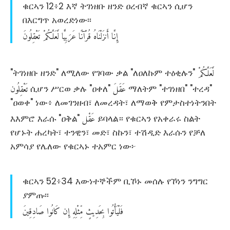
ቁርኣን 12፥2 እኛ ትገነዘቡ ዘንድ ዐረብኛ ቁርኣን ሲሆን
በእርግጥ አወረድነው፡፡
إِنَّا
أَنزَلْنَاهُ
قُرْآنًا
عَرَبِيًّا
لَّعَلَّكُمْ
تَعْقِلُونَ
لَّعَلَّكُمْ
"ትገነዘቡ ዘንድ" ለሚለው የገባው ቃል "ለዐለኩም ተዕቂሉን"
عَقَلَ
تَعْقِلُون
ሲሆን ሥርወ ቃሉ "ዐቀለ"
ማለትም "ተገነዘበ" "ተረዳ"
"ዐወቀ" ነው፥ ለመገንዘብ፣ ለመረዳት፣ ለማወቅ የምታስተነትንበት
عَقْل
እእምሮ እራሱ "ዐቅል"
ይባላል። የቁርኣን የአቀራሩ ስልት
የሆኑት ሐረካት፣ ተንዊን፣ መድ፣ ስኩን፣ ተሽዲድ እራሱን የቻለ
አምሳያ የሌለው የቁርኣኑ ተአምር ነው፦
ቁርኣን 52፥34 እውነተኞችም ቢኾኑ መሰሉ የኾነን ንግግር
ያምጡ፡፡
فَلْيَأْتُوا
بِحَدِيثٍ
مِّثْلِهِ
إِن
كَانُوا
صَادِقِينَ