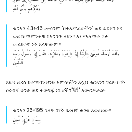
وَذَكِّرْهُم
بِأَيَّىٰمِ
ٱللَّهِ
ቁርኣን 43፥46 ሙሳንም "በተአምራታችን" ወደ ፈርዖን እና
ወደ ሹማምንቶቹ በእርግጥ ላክን። እኔ የአለማት ጌታ
መልክተኛ ነኝ አላቸውም።
وَلَقَدْ
أَرْسَلْنَا
مُوسَىٰ
بِـَٔايَٰتِنَآ
إِلَىٰ
فِرْعَوْنَ
وَمَلَإِي۟هِۦ
فَقَالَ
إِنِّى
رَسُولُ
رَبِّ
ٱلْعَٰلَمِينَ
እዚህ ድረስ ከተግባባን ዘንድ አምላካችን አሏህ ቁርኣንን ግልጽ በኾነ
ዐረብኛ ቋንቋ ወደ ተወዳጁ ነቢያችን"ﷺ" አውርዶታል፦
ቁርኣን 26፥195 ግልጽ በኾነ ዐረብኛ ቋንቋ አወረደው፡፡
بِلِسَانٍ
عَرَبِيٍّ
مُّبِينٍ