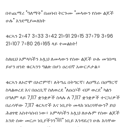
በተጨማሪ "ዓለማት" በጠባብ ትርጉሙ "መላውን የሰው ልጆች
ሁሉ" እንደሚያመለክት
ቁርኣን 2፥47 3፥33 3፥42 21፥91 29፥15 37፥79 3፥96
21፥107 7፥80 26፥165 ላይ ተመልከት!
ስለዚህ አምላካችን አሏህ ለመላውን የሰው ልጆች ሁሉ መገሰጫ
ይሆን ዘንድ ቁርኣንን ግልጽ በሆነ ዐረብኛ አውርዶታል።
ቁርኣን ለኦሮሞ በኦሮምኛ፣ ለትግሬ በትግርኛ፣ ለዐማራ በዐማርኛ
ስላልወረደ እና በዐረቢኛ ስለወረደ "ለዐረቦች ብቻ ወረደ" ካልን
በዓለም ላይ 7,117 ቋንቋዎች ስላሉ ለ 7,117 ቋንቋዎች ተናጋሪዎች
በራሳቸው 7,117 ቁርኣኖች እና ነቢያት መላክ ነበረባቸውን? ይህ
ሕፀፃዊ አስተሳሰብ ነው፥ አምላካችን አሏህ ለሁሉም የሰው ልጆች
አንድ ሰው መርጦ ነቢያችንን"ﷺ" ነቢይ እንዳደረገ ሁሉ እሳቸው