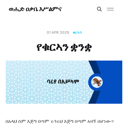
ወሒድ ዐቃቤ እሥልምና
01 APR 2025
ቁርኣን
የቁርኣን ቋንቋ
በአላህ ስም እጅግ በጣም ሩኅሩህ እጅግ በጣም አዛኝ በሆነው።