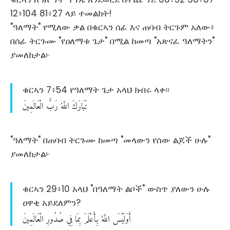
12፥104 81፥27 ላይ ተመልከት!
"ዓለማት" የሚለው ቃል በቁርኣን ሰፊ እና ጠባብ ትርጉም አለው፥
በሰፊ ትርጉሙ "የዐለማቱ ጌታ" በሚል ከመጣ "አጽናፈ ዓለማትን"
ያመለክታል፦
ቁርኣን 7፥54 የዓለማት ጌታ አላህ ክብሩ ላቀ፡፡
تَبَارَكَ
اللَّهُ
رَبُّ
الْعَالَمِينَ
"ዓለማት" በጠባብ ትርጉሙ ከመጣ "መላውን የሰው ልጆች ሁሉ"
ያመለክታል፦
ቁርኣን 29፥10 አላህ "በዓለማት ልቦች" ውስጥ ያለውን ሁሉ
ዐዋቂ አይደለምን?
أَوَلَيْسَ
اللَّهُ
بِأَعْلَمَ
بِمَا
فِي
صُدُورِ
الْعَالَمِينَ