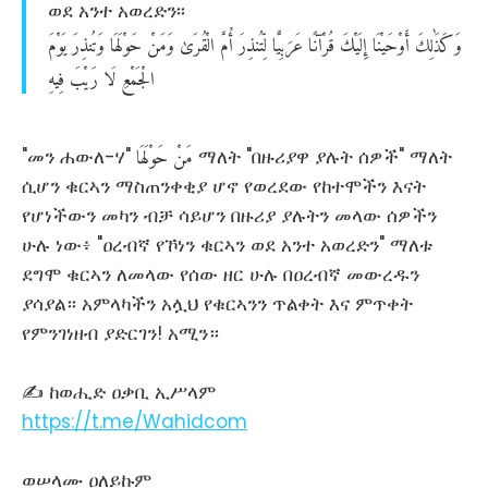
ወደ አንተ አወረድን፡፡
وَكَذَٰلِكَ
أَوْحَيْنَا
إِلَيْكَ
قُرْآنًا
عَرَبِيًّا
لِّتُنذِرَ
أُمَّ
الْقُرَىٰ
وَمَنْ
حَوْلَهَا
وَتُنذِرَ
يَوْمَ
الْجَمْعِ
لَا
رَيْبَ
فِيهِ
مَنْ
حَوْلَهَا
"መን ሐውለ-ሃ"
ማለት "በዙሪያዋ ያሉት ሰዎች" ማለት
ሲሆን ቁርኣን ማስጠንቀቂያ ሆኖ የወረደው የከተሞችን እናት
የሆነችውን መካን ብቻ ሳይሆን በዙሪያ ያሉትን መላው ሰዎችን
ሁሉ ነው፥ "ዐረብኛ የኾነን ቁርኣን ወደ አንተ አወረድን" ማለቱ
ደግሞ ቁርኣን ለመላው የሰው ዘር ሁሉ በዐረብኛ መውረዱን
ያሳያል። አምላካችን አሏህ የቁርኣንን ጥልቀት እና ምጥቀት
የምንገነዘብ ያድርገን! አሚን።
✍ ከወሒድ ዐቃቢ ኢሥላም
https://t.me/Wahidcom
ወሠላሙ ዐለይኩም