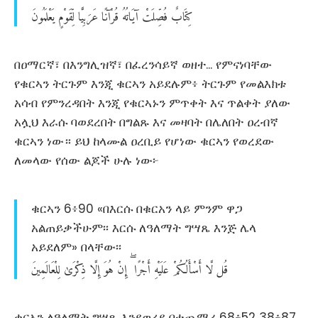
كِتَابٌ
فُصِّلَتْ
آيَاتُهُ
قُرْآنًا
عَرَبِيًّا
لِّقَوْمٍ
يَعْلَمُونَ
በዐማርኛ፣ በእንግሊዝኛ፣ በፈረንሳይኛ ወዘተ... የምናነባቸው
የቁርኣን ትርጉም እንጂ ቁርኣን አይደሉም፥ ትርጉም የመልእክቱ
አሳብ የምንረዳበት እንጂ የቁርኣኑን ምጥቀት እና ጥልቀት ያለው
አሏህ እራሱ ባወደረበት በግልጹ እና መዛባት በሌለበት ዐረብኛ
ቁርኣን ነው። ይህ ከላሙል ዐረቢይ የሆነው ቁርኣን የወረደው
ለመላው የሰው ልጆች ሁሉ ነው፦
ቁርኣን 6፥90 «በእርሱ በቁርአን ላይ ምንም ዋጋ
አልጠይቃችሁም፡፡ እርሱ ለዓለማት ግሣጼ እንጅ ሌላ
አይደለም» በላቸው፡፡
قُل
لَّا
أَسْأَلُكُمْ
عَلَيْهِ
أَجْرًا
إِنْ
هُوَ
إِلَّا
ذِكْرَىٰ
لِلْعَالَمِينَ
ቁርኣን ለዓለማት ግሣጼ እንደወረደ በተጨማሪ 68፥52 38፥87