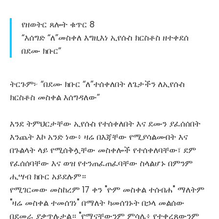
የዘወትር ጸሎት ቁጥር 8
“እሰግድ “ለ”መስቀለ እግዚእነ ኢየሱስ ክርስቶስ ዘተቀደሰ
በደሙ ክቡር”
ትርጉም፦ “በደሙ ክቡር “ለ”ተሰቀለበት ለጌታችን ለኢየሱስ
ክርስቶስ መስቀል እሰግዳለው”
እንደ ትምህርታቸው ኢየሱስ የተሰቀለበት እና ደሙን ያፈሰሰበት
እንጨት እኮ አንድ ነው፥ ዛሬ በእጃቸው የሚያሳልሙበት እና
በጉልላት ላይ የሚሰቅሏቸው መስቀሎች የተሰቀለባቸው፣ ደም
የፈሰሰባቸው እና ወዝ የተንጠፈጠፈባቸው ስላልሆኑ በምንም
ሒሣብ ክቡር አይደሉም።
የሚገርመው መስከረም 17 ቀን "ዮም መስቀል ተሰብሐ" ማለትም
"ዛሬ መስቀል ተመሰገነ" በማለት ካመሰገኑት በኃላ መልሰው
በደመራ ያቃጥሉታል። "የማናቸውንም ምሳሌ፥ የተቀረጸውንም