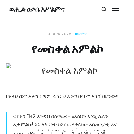
ወሒድ ዐቃቤ እሥልምና
01 APR 2025
ክርስትና
የመስቀል አምልኮ
በአላህ ስም እጅግ በጣም ሩኅሩህ እጅግ በጣም አዛኝ በሆነው፡፡
ቁርኣን 11፥2 እንዲህ በላቸው፡- «አላህን እንጂ ሌላን
አታምልኩ! እኔ ለእናንተ ከእርሱ የተላክሁ አስጠንቃቂ እና
أَلَّا
تَعْبُدُوا
إِلَّا
اللَّهَ
إِنَّنِي
لَكُم
مِّنْهُ
نَذِيرٌ
وَبَشِيرٌ
አብሳሪ ነኝ»