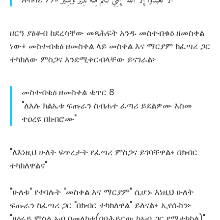
ዘርዓ ያዕቆብ ከደረሳቸው መጻሕፍት አንዱ መስተብቁዕ ዘመስቀል
ነው፥ መስተብቁዕ ዘመስቀል ላይ መስቀል እና ማርያም ከፈጣሪ ጋር
ተካክለው ምስጋና እንደሚቀርብላቸው ይናገራል፦
መስተብቁዕ ዘመስቀል ቁጥር 8
"ለእሉ ክልኤቱ ፍጡራን ስብሐተ ፈጣሪ ይደልዎሙ እስመ
ተዐረዩ በክብሮሙ"
"ለእነዚህ ሁለት ፍጥረታት የፈጣሪ ምስጋና ይገባቸዋል፥ በክብር
ተካክለዋልና"
"ሁለቱ" የተባሉት "መስቀል እና ማርያም" ሲሆኑ እነዚህ ሁለት
ፍጡራን ከፈጣሪ ጋር "በክብር ተካክለዋል" ይለናል፥ ኢየሱስን፦
"ዘዕሩይ ምስለ አብ በመለኮቱ(በባሕይርው ከአብ ጋር የሚተካከል)"