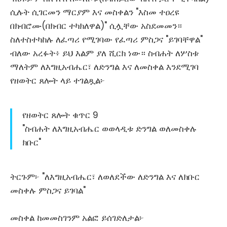
ሲሉት ሲገርመን ማርያም እና መስቀልን "እስመ ተዐረዩ
በክብሮሙ(በክብር ተካክለዋል)" ሲሏቸው አስደመመን።
ስለተስተካከሉ ለፈጣሪ የሚገባው የፈጣሪ ምስጋና "ይገባቸዋል"
ብለው አረፉት፥ ይህ እልም ያለ ሺርክ ነው። ስብሐት ለሦስቱ
ማለትም ለእግዚአብሔር፣ ለድንግል እና ለመስቀል እንደሚገባ
የዘወትር ጸሎት ላይ ተገልጿል፦
የዘወትር ጸሎት ቁጥር 9
"ስብሐት ለእግዚአብሔር ወወላዲቱ ድንግል ወለመስቀሉ
ክቡር"
ትርጉም፦ "ለእግዚአብሔር፣ ለወለደችው ለድንግል እና ለክቡር
መስቀሉ ምስጋና ይገባል"
መስቀል ከመመስገንም አልፎ ይሰገድለታል፦