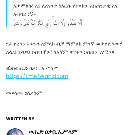
አታምልኩ! እኔ ለእናንተ ከእርሱ የተላክሁ አስጠንቃቂ እና
አብሳሪ ነኝ»
أَلَّا
تَعْبُدُوا
إِلَّا
اللَّهَ
إِنَّنِي
لَكُم
مِّنْهُ
نَذِيرٌ
وَبَشِيرٌ
የፈጠረንን አንዱን አምላክ ብቻ ማምለክ ምንኛ መታደል ነው?
አሏህ ሂዳያህ ይስጣችሁ! ለእኛም ጽናቱን ይስጠን! አሚን።
✍ከወሒድ ዐቃቢ ኢሥላም
https://t.me/Wahidcom
ወሠላሙ ዐለይኩም
WRITTEN BY:
ወሒድ ዐቃቢ ኢሥላም