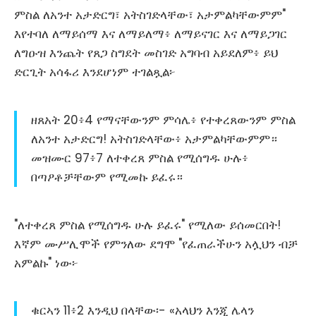
ምስል ለአንተ አታድርግ፣ አትስገድላቸው፣ አታምልካቸውምም"
እየተባለ ለማይሰማ እና ለማይለማ፥ ለማይናገር እና ለማይጋገር
ለግዑዝ እንጨት የጸጋ ስግደት መስገድ አግባብ አይደለም፥ ይህ
ድርጊት አሳፋሪ እንደሆነም ተገልጿል፦
ዘጸአት 20፥4 የማናቸውንም ምሳሌ፥ የተቀረጸውንም ምስል
ለአንተ አታድርግ! አትስገድላቸው፥ አታምልካቸውምም።
መዝሙር 97፥7 ለተቀረጸ ምስል የሚሰግዱ ሁሉ፥
በጣዖቶቻቸውም የሚመኩ ይፈሩ።
"ለተቀረጸ ምስል የሚሰግዱ ሁሉ ይፈሩ" የሚለው ይሰመርበት!
እኛም ሙሥሊሞች የምንለው ደግሞ "የፈጠራችሁን አሏህን ብቻ
አምልኩ" ነው፦
ቁርኣን 11፥2 እንዲህ በላቸው፡- «አላህን እንጂ ሌላን