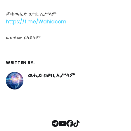
✍ከወሒድ ዐቃቢ ኢሥላም
https://t.me/Wahidcom
ወሠላሙ ዐለይኩም
WRITTEN BY:
ወሒድ ዐቃቢ ኢሥላም