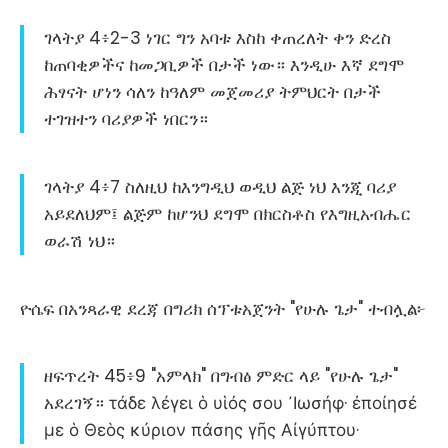
ገላትያ 4፥2-3 ነገር ግን አባቱ እስከ ቀጠረለት ቀን ድረስ
ከጠባቂዎችና ከመጋቢዎች በታች ነው። እንዲሁ እኛ ደግሞ
ሕፃናት ሆነን ሳለን ከዓለም መጀመሪያ ትምህርት በታች
ተገዝተን ባሪያዎች ነበርን።
ገላትያ 4፥7 ስለዚህ ከእንግዲህ ወዲህ ልጅ ነህ እንጂ ባሪያ
አይደለህም፤ ልጅም ከሆንህ ደግሞ በክርስቶስ የእግዚአብሔር
ወራሽ ነህ።
ዮሴፍ በአንጻራዊ ደረጃ በግሪክ ሰፕቱአጀንት "የሁሉ ጌታ" ተብሏል፦
ዘፍጥረት 45፥9 "አምላክ" በግብፅ ምድር ላይ "የሁሉ ጌታ"
አደረገኝ። τάδε λέγει ὁ υἱός σου ᾿Ιωσήφ· ἐποίησέ
με ὁ Θεὸς κύριον πάσης γῆς Αἰγύπτου·