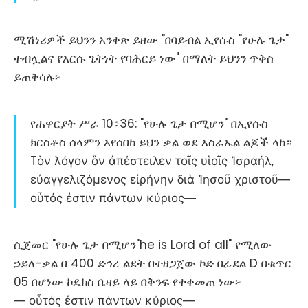
ሚሽነሪዎች ይህንን አንቀጽ ይዘው "በባይብል ኢየሱስ "የሁሉ ጌታ"
ተብሏልና የእርሱ ጌትነት የባሕርይ ነው" በማለት ይህንን ጥቅስ
ይጠቅሳሉ፦
የሐዋርያት ሥራ 10፥36: "የሁሉ ጌታ በሚሆን" በኢየሱስ
ክርስቶስ ሰላምን እየሰበከ ይህን ቃል ወደ እስራኤል ልጆች ላከ።
Tὸν λόγον ὃν ἀπέστειλεν τοῖς υἱοῖς Ἰσραήλ,
εὐαγγελιζόμενος εἰρήνην διὰ Ἰησοῦ χριστοῦ―
οὗτός ἐστιν πάντων κύριος―
ሲጀመር "የሁሉ ጌታ በሚሆን"he is Lord of all" የሚለው
ኃይለ-ቃል በ 400 ድኅረ ልደት በተዘጋጀው ኮድ በፊደል D በቁጥር
05 በሆነው ኮዴክስ ቤዛይ ላይ በቅንፍ የተቀመጠ ነው፦
― οὗτός ἐστιν πάντων κύριος―