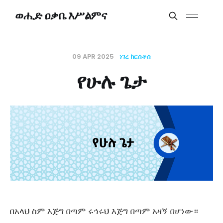
ወሒድ ዐቃቤ እሥልምና
09 APR 2025
ነገረ ክርስቶስ
የሁሉ ጌታ
በአላህ ስም እጅግ በጣም ሩኅሩህ እጅግ በጣም አዛኝ በሆነው።