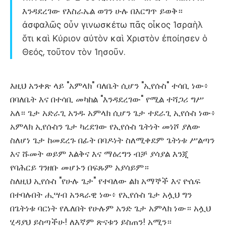
እንዳደረገው የእስራኤል ወገን ሁሉ በእርግጥ ይወቅ።
ἀσφαλῶς οὖν γινωσκέτω πᾶς οἶκος Ἰσραὴλ
ὅτι καὶ Κύριον αὐτὸν καὶ Χριστὸν ἐποίησεν ὁ
Θεός, τοῦτον τὸν Ἰησοῦν.
እዚህ አንቀጽ ላይ "አምላክ" ባለቤት ሲሆን "ኢየሱስ" ተሳቢ ነው፥
በባለቤት እና በተሳቢ መካከል "እንዳደረገው" የሚል ተሻጋሪ ግሥ
አለ። ጌታ አድራጊ አንዱ አምላክ ሲሆን ጌታ ተደራጊ ኢየሱስ ነው፥
አምላክ ኢየሱስን ጌታ ካረደገው የኢየሱስ ጌትነት መነሾ ያለው
ስለሆነ ጌታ ከመደረጉ በፊት በባዶነት ስለሚቀደም ጌትነቱ ሥልጣን
እና ሹመት ወይም እልቅና እና ማዕረግን ብቻ ያሳያል እንጂ
የባሕርይ ገንዘቡ መሆኑን በፍጹም አያሳይም።
ስለዚህ ኢየሱስ "የሁሉ ጌታ" የተባለው ልክ አማኞች እና ዮሴፍ
በተባሉበት ሒሣብ አንጻራዊ ነው፥ የኢየሱስ ጌታ አሏህ ግን
በጌትነቱ ባርነት የሌለበት የሁሉም አንድ ጌታ አምላክ ነው። አሏህ
ሂዳያህ ይስጣችሁ! ለእኛም ጽናቱን ይስጠን! አሚን።