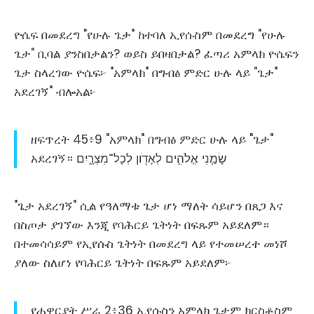
ዮሴፍ በመደረግ "የሁሉ ጌታ" ከተባለ ኢየሱስም በመደረግ "የሁሉ
ጌታ" ቢባል ያንስበታልን? ወይስ ይበዛበታል? ፈጣሪ አምላክ ዮሴፍን
ጌታ ስላረገው ዮሴፍ፦ "አምላክ" በግብፅ ምድር ሁሉ ላይ "ጌታ"
አደረገኝ" ብሎአል፦
ዘፍጥረት 45፥9 "አምላክ" በግብፅ ምድር ሁሉ ላይ "ጌታ"
አደረገኝ። שָׂמַ֧נִי אֱלֹהִ֛ים לְאָדֹ֖ון לְכָל־מִצְרָ֑יִם
"ጌታ አደረገኝ" ሲል የዓለማቱ ጌታ ሆነ ማለት ሳይሆን በጸጋ እና
በስጦታ ያገኘው እንጂ የባሕርይ ጌትነት በፍጹም አይደለም።
በተመሳሳይም የኢየሱስ ጌትነት በመደረግ ላይ የተመሠረተ መነሾ
ያለው ስለሆነ የባሕርይ ጌትነት በፍጹም አይደለም፦
የሐዋርያት ሥራ 2፥36 ኢየሱስን አምላክ ጌታም ክርስቶስም