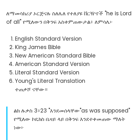
ለማመሳከሪያ ኦርጅናሉ ስለሌለ የተለያዩ ቨርዥኖች "he is Lord
of all" የሚለውን በቅንፍ አስቀምጠውታል፥ ለምሳሌ፦
English Standard Version
King James Bible
New American Standard Bible
American Standard Version
Literal Standard Version
Young's Literal Translation
ተጠቃሾ ናቸው።
ልክ ሉቃስ 3፥23 "እንደመሰላቸው"as was supposed"
የሚለው ኮዴክስ ቤዛይ ላይ በቅንፍ እንደተቀመጠው ማለት
ነው፦