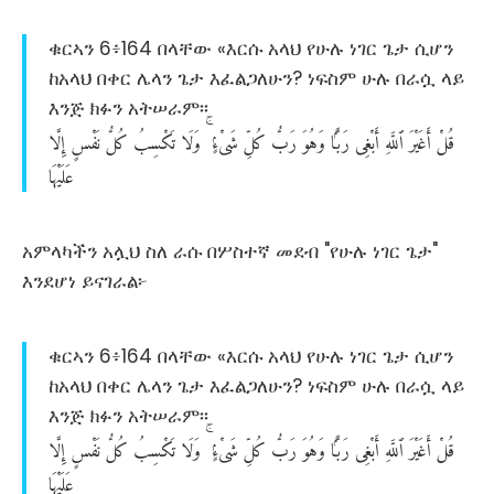
ቁርኣን 6፥164 በላቸው «እርሱ አላህ የሁሉ ነገር ጌታ ሲሆን
ከአላህ በቀር ሌላን ጌታ እፈልጋለሁን? ነፍስም ሁሉ በራሷ ላይ
እንጅ ክፉን አትሠራም፡፡
قُلْ
أَغَيْرَ
ٱللَّهِ
أَبْغِى
رَبًّۭا
وَهُوَ
رَبُّ
كُلِّ
شَىْءٍۢ
وَلَا
تَكْسِبُ
كُلُّ
نَفْسٍ
إِلَّا
عَلَيْهَا
አምላካችን አሏህ ስለ ራሱ በሦስተኛ መደብ "የሁሉ ነገር ጌታ"
እንደሆነ ይናገራል፦
ቁርኣን 6፥164 በላቸው «እርሱ አላህ የሁሉ ነገር ጌታ ሲሆን
ከአላህ በቀር ሌላን ጌታ እፈልጋለሁን? ነፍስም ሁሉ በራሷ ላይ
እንጅ ክፉን አትሠራም፡፡
قُلْ
أَغَيْرَ
ٱللَّهِ
أَبْغِى
رَبًّۭا
وَهُوَ
رَبُّ
كُلِّ
شَىْءٍۢ
وَلَا
تَكْسِبُ
كُلُّ
نَفْسٍ
إِلَّا
عَلَيْهَا