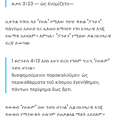
ሉቃስ 3፥23 ― ὡς ἐνομίζετο―
ሲቀጥል ጥቅሱ ላይ "የሁሉ" የሚለው ገላጭ ቅጽል "ፓንቶን"
πάντων አይሁድ እና አሕዛብ ለማሳየት የገባ አንጻራዊ እንጂ
ፍጹማዊ አይደለም። ለምሳሌ፦ "ፓንቶን" የሚለው ቃል በአንጻራዊ
ደረጃ ይመጣል፦
1 ቆሮንቶስ 4፥13 እስከ አሁን ድረስ የዓለም ጥራጊ "የሁሉም"
ጉድፍ ሆነናል።
δυσφημούμενοι παρακαλοῦμεν· ὡς
περικαθάρματα τοῦ κόσμου ἐγενήθημεν,
πάντων περίψημα ἕως ἄρτι.
ጳውሎስ "የሁሉም" ሰው ጉድፍ ሆነናል" ሲል በአንጻራዊ እንጂ
ጳውሎስ የማያውቁት ሁሉንም ያጠቃልላል ማለት አይደለም።