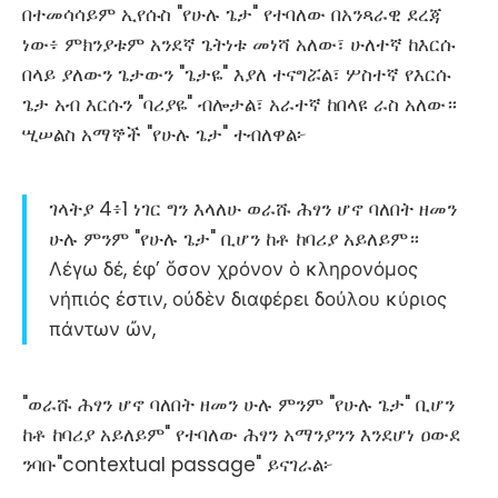
በተመሳሳይም ኢየሱስ "የሁሉ ጌታ" የተባለው በአንጻራዊ ደረጃ
ነው፥ ምክንያቱም አንደኛ ጌትነቱ መነሻ አለው፣ ሁለተኛ ከእርሱ
በላይ ያለውን ጌታውን "ጌታዬ" እያለ ተናግሯል፣ ሦስተኛ የእርሱ
ጌታ አብ እርሱን "ባሪያዬ" ብሎታል፣ አራተኛ ከበላዩ ራስ አለው።
ሢሠልስ አማኞች "የሁሉ ጌታ" ተብለዋል፦
ገላትያ 4፥1 ነገር ግን እላለሁ ወራሹ ሕፃን ሆኖ ባለበት ዘመን
ሁሉ ምንም "የሁሉ ጌታ" ቢሆን ከቶ ከባሪያ አይለይም።
Λέγω δέ, ἐφ’ ὅσον χρόνον ὁ κληρονόμος
νήπιός ἐστιν, οὐδὲν διαφέρει δούλου κύριος
πάντων ὤν,
"ወራሹ ሕፃን ሆኖ ባለበት ዘመን ሁሉ ምንም "የሁሉ ጌታ" ቢሆን
ከቶ ከባሪያ አይለይም" የተባለው ሕፃን አማንያንን እንደሆነ ዐውደ
ንባቡ"contextual passage" ይናገራል፦