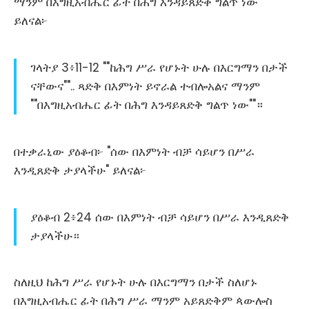
ማንም በእግዚአብሔር ፊት በሕግ እንዳይጸድቅ ግልጥ ነው"
ይለናል፦
ገላትያ 3፥11-12 ""ከሕግ ሥራ የሆኑት ሁሉ በእርግማን በታች
ናቸውና"".. ጻድቅ በእምነት ይኖራል ተብሎአልና ማንም
""በእግዚአብሔር ፊት በሕግ እንዳይጸድቅ ግልጥ ነው""።
በተቃራኒው ያዕቆብ፦ "ሰው በእምነት ብቻ ሳይሆን በሥራ
እንዲጸድቅ ታያላችሁ" ይለናል፦
ያዕቆብ 2፥24 ሰው በእምነት ብቻ ሳይሆን በሥራ እንዲጸድቅ
ታያላችሁ።
ስለዚህ ከሕግ ሥራ የሆኑት ሁሉ በእርግማን በታች ስለሆኑ
በእግዚአብሔር ፊት በሕግ ሥራ ማንም አይጸድቅም ጳውሎስ