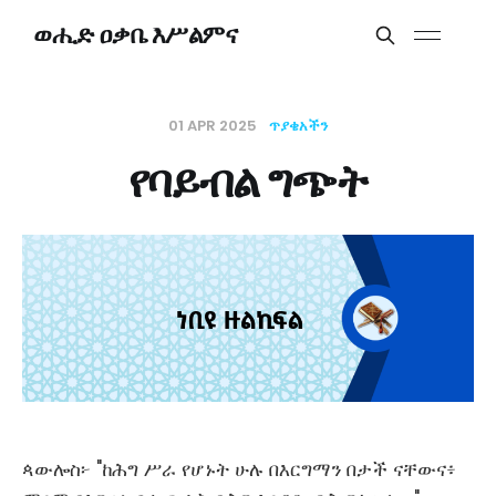
ወሒድ ዐቃቤ እሥልምና
01 APR 2025
ጥያቄአችን
የባይብል ግጭት
ጳውሎስ፦ "ከሕግ ሥራ የሆኑት ሁሉ በእርግማን በታች ናቸውና፥