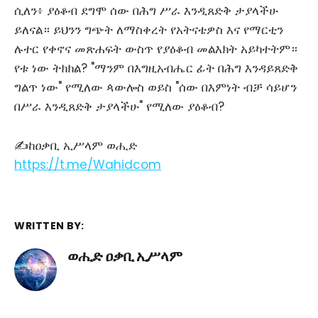
ሲለን፥ ያዕቆብ ደግሞ ሰው በሕግ ሥራ እንዲጸድቅ ታያላችሁ
ይለናል። ይህንን ግጭት ለማስቀረት የአትናቴዎስ እና የማርቲን
ሉተር የቀኖና መጽሐፍት ውስጥ የያዕቆብ መልእክት አይካተትም።
የቱ ነው ትክክል? "ማንም በእግዚአብሔር ፊት በሕግ እንዳይጸድቅ
ግልጥ ነው" የሚለው ጳውሎስ ወይስ "ሰው በእምነት ብቻ ሳይሆን
በሥራ እንዲጸድቅ ታያላችሁ" የሚለው ያዕቆብ?
✍ከዐቃቢ ኢሥላም ወሒድ
https://t.me/Wahidcom
WRITTEN BY:
ወሒድ ዐቃቢ ኢሥላም