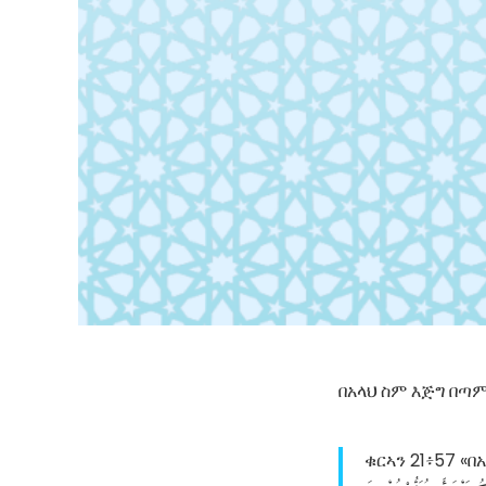
በአላህ ስም እጅግ በጣም
ቁርኣን 21፥57 «