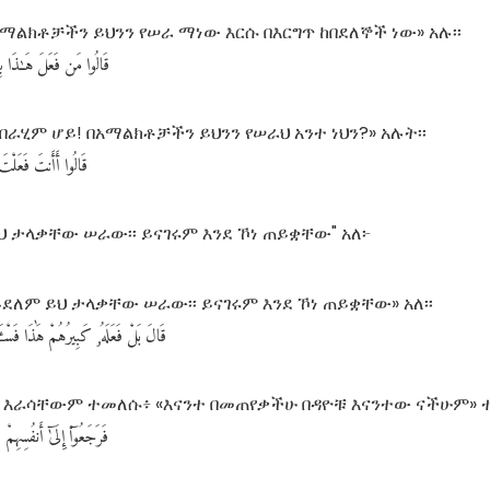
በአማልክቶቻችን ይህንን የሠራ ማነው እርሱ በእርግጥ ከበደለኞች ነው» አሉ፡፡
قَالُوا
مَن
فَعَلَ
هَـٰذَا
بِ
ኢብራሂም ሆይ! በአማልክቶቻችን ይህንን የሠራህ አንተ ነህን?» አሉት፡፡
قَالُوا
أَأَنتَ
فَعَلْتَ
ህ ታላቃቸው ሠራው፡፡ ይናገሩም እንደ ኾነ ጠይቋቸው" አለ፦
አይደለም ይህ ታላቃቸው ሠራው፡፡ ይናገሩም እንደ ኾነ ጠይቋቸው» አለ፡፡
قَالَ
بَلْ
فَعَلَهُۥ
كَبِيرُهُمْ
هَٰذَا
فَسْـَ
ወደ እራሳቸውም ተመለሱ፥ «እናንተ በመጠየቃችሁ በዳዮቹ እናንተው ናችሁም» ተ
فَرَجَعُوٓا۟
إِلَىٰٓ
أَنفُسِهِمْ
ف