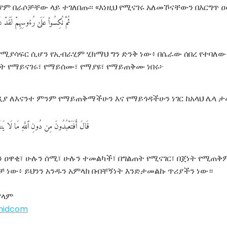
ዚያም በራሶቻቸው ላይ ተገለበጡ፡፡ «እነዚህ የሚናገሩ አለመኾናቸውን በእርግጥ ዐ
ثُمَّ
نُكِسُوا۟
عَلَىٰ
رُءُوسِهِمْ
لَقَدْ
عَ
 የሚያሳፍር ሲሆን የኢብራሂም ሂክማህ ግን ድንቅ ነው፥ በሴራው ሰበረ የተባለው
ት የማይናገሩ፣ የማይሰሙ፣ የማያዩ፣ የማይጠቅሙ ነበሩ፦
ታዲያ ለእናንተ ምንም የማይጠቅማችሁን እና የማይጎዳችሁን ነገር ከአላህ ሌላ 
قَالَ
أَفَتَعْبُدُونَ
مِن
دُونِ
ٱللَّهِ
مَا
لَا
يَنف
 ዐዋቂ፣ ሁሉን ሰሚ፣ ሁሉን ተመልካች፣ በግልጠት የሚናገር፣ በጀነት የሚጠቅ
ቻ ነው፥ ይህንን አንዱን አምላክ በብቸኝነት እንድታመልኩ ጥሪያችን ነው።
ሥላም
ahidcom