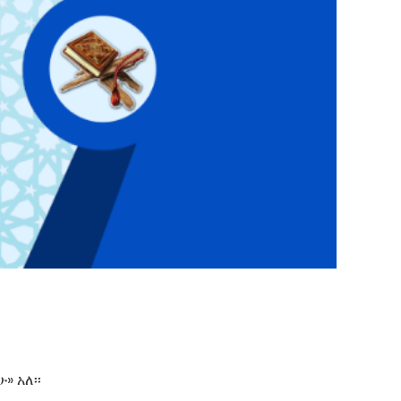
» አለ፡፡