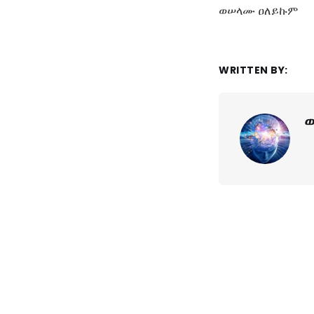
ወሠላሙ ዐለይኩም
WRITTEN BY:
ወ