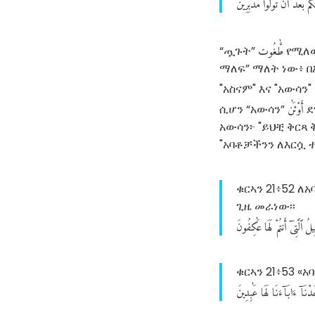
َكُم
بَعْدَ
أَن
تُوَلُّوا۟
مُدْبِرِينَ
طَّٰغُوت
“ጧጉት”
የሚለው
ማለፍ” ማለት ነው፥ በ
"አስናም" እና "አውሳን
أَوْثَٰن
ሲሆን “አውሳን”
ደ
አውሳን፦ "ይህቺ ቅርጻ
"አባቶቻችንን ለእርሷ 
ቁርኣን 21፥52 ለ
ጊዜ መራነው፡፡
ِيلُ
ٱلَّتِىٓ
أَنتُمْ
لَهَا
عَٰكِفُونَ
ቁርኣን 21፥53 «
دْنَآ
ءَابَآءَنَا
لَهَا
عَٰبِدِينَ