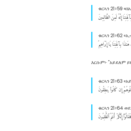
ቁርኣን 21፥59 «
آلِهَتِنَا
إِنَّهُ
لَمِنَ
الظَّالِمِينَ
ቁርኣን 21፥62 «
هَـٰذَا
بِآلِهَتِنَا
يَا
إِبْرَاهِيمُ
እርሱም፦ "አይደለም ይ
ቁርኣን 21፥63 «
ٔلُوهُمْ
إِن
كَانُوا۟
يَنطِقُونَ
ቁርኣን 21፥64 
َقَالُوٓا۟
إِنَّكُمْ
أَنتُمُ
ٱلظَّٰلِمُونَ