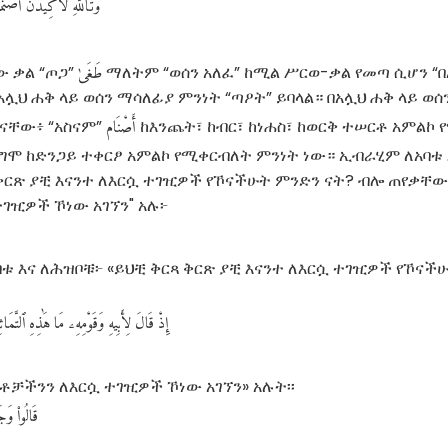
وَتَٱللَّهِ
لَأَكِيدَنَّ
أَصْنَٰم
طَغَىٰ
 ቃል “ጦጋ”
ማለትም “ወሰን አለፈ” ከሚል ሥርወ-ቃል የመጣ ሲሆን “በ
አሏህ ሐቅ ላይ ወሰን ማሳለፊያ ምንነት “ጣዖት” ይባላል። በአሏህ ሐቅ ላይ ወ
أَصْنَام
" ናቸው፥ “አስናም”
ከእንጨት፣ ከብር፣ ከነሐስ፣ ከወርቅ ተሠርቶ አምልኮ
ግሞ ከድንጋይ ተቀርፆ አምልኮ የሚቀርብለት ምንነት ነው። ኢብራሂም ለአባቱ 
 ቅርጽ ያቺ እናንተ ለእርሷ ተገዢዎች የኾናችሁት ምንድን ናት? ብሎ ጠየቃቸው
ተገዢዎች ኾነው አገኘን" አሉ፦
አባቱ እና ለሕዝቦቹ፦ «ይህቺ ቅርጻ ቅርጽ ያቺ እናንተ ለእርሷ ተገዢዎች የኾናች
إِذْ
قَالَ
لِأَبِيهِ
وَقَوْمِهِۦ
مَا
هَٰذِهِ
ٱلتَّمَاث
አባቶቻችንን ለእርሷ ተገዢዎች ኾነው አገኘን» አሉት፡፡
قَالُوا۟
وَجَ