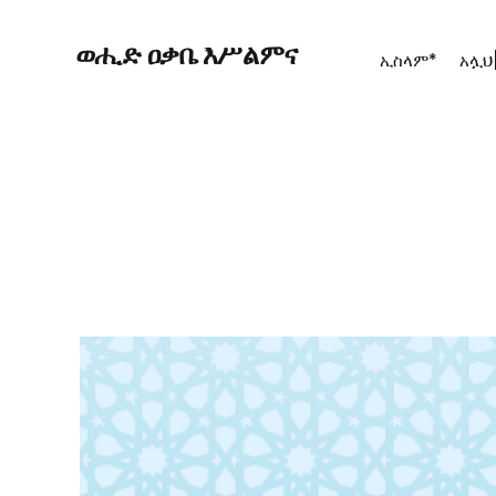
ወሒድ ዐቃቤ እሥልምና
ኢስላም*
አሏህ