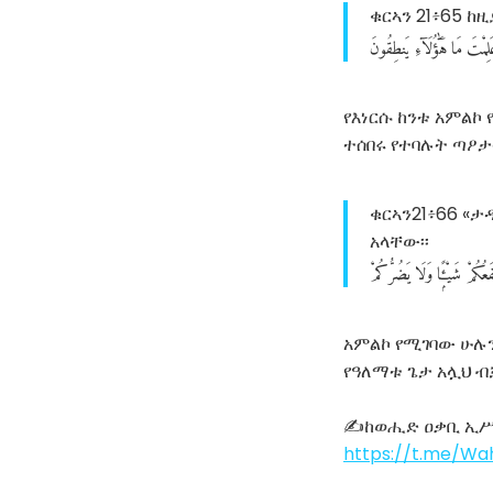
ቁርኣን 21፥65 ከ
لِمْتَ
مَا
هَٰٓؤُلَآءِ
يَنطِقُونَ
የእነርሱ ከንቱ አምልኮ
ተሰበሩ የተባሉት ጣዖታ
ቁርኣን21፥66 «
አላቸው፡፡
َعُكُمْ
شَيْـًۭٔا
وَلَا
يَضُرُّكُمْ
አምልኮ የሚገባው ሁሉን
የዓለማቱ ጌታ አሏህ ብ
✍ከወሒድ ዐቃቢ ኢ
https://t.me/W