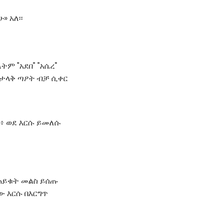
» አለ፡፡
ም "አደበ" "አሴረ"
 ታላቅ ጣዖት ብቻ ሲቀር
ው፥ ወደ እርሱ ይመለሱ
ጠይቁት መልስ ይሰጡ
ው እርሱ በእርግጥ