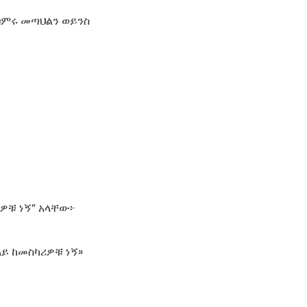
በምሩ መጣህልን ወይንስ
ዎቹ ነኝ” አላቸው፦
ላይ ከመስካሪዎቹ ነኝ»