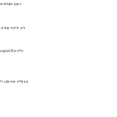
ውቀሃል» አሉ፡፡
 ታላቁ ጣዖት ሆነ
ታመልካላችሁን?»
ም፣ በቅጣት የሚጎዳ