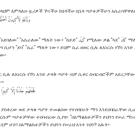
በአላህም እምላለሁ ዟሪዎች ኾናችሁ ከሄዳችሁ በኋላ ጣዖቶቻችሁን አሴራባቸዋለሁ
وَتَٱللَّهِ
لَأَكِيدَنَّ
أَصْنَٰم
كَادَ
كَيْد
አደባለው" "አሴራለው" ማለት ነው፥ "ከይድ"
የሚለው ቃል "ካደ"
ማለት
 ሲሆን "ደባ" "ሴራ" ማለት ነው። ይህም ሴራ ዘወር ሲሉ ለእነርሱ የኾነ አንድ
ቸው፦
ወር ሲሉ ለእነርሱ የኾነ አንድ ታላቅ ጣዖት ብቻ ሲቀር ስብርብሮችም አደረጋቸ
፡፡
فَجَعَلَهُمْ
جُذَٰذًا
إِلَّا
كَبِيرًۭا
ቻ ያስቀረው ወደ ታላቁ ጣዖት ተመልሰው የተሰባበሩት ማን እንደሰባበራቸው ሲ
እነርሱም ጣዖቶቻቸው ተሰባብረው ሲያዩ፦ "በአማልክቶቻችን ይህንን የሠራ ማነ
ሂም ሆይ! በአማልክቶቻችን ይህንን የሠራህ አንተ ነህን? አሉት፦