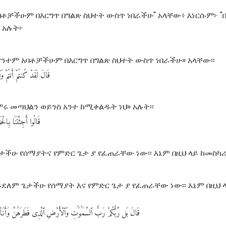
ባቶቻችሁም በእርግጥ በግልጽ ስህተት ውስጥ ነበራችሁ" አላቸው፥ እነርሱም፦ "
 አሉት፦
እናንተም አባቶቻችሁም በእርግጥ በግልጽ ስህተት ውስጥ ነበራችሁ» አላቸው፡፡
قَالَ
لَقَدْ
كُنتُمْ
أَنتُمْ
وَآ
በምሩ መጣህልን ወይንስ አንተ ከሚቀልዱት ነህ» አሉት፡፡
قَالُوا
أَجِئْتَنَا
بِالْحَق
ታችሁ የሰማያትና የምድር ጌታ ያ የፈጠራቸው ነው፡፡ እኔም በዚህ ላይ ከመስካሪ
አይደለም ጌታችሁ የሰማያት እና የምድር ጌታ ያ የፈጠራቸው ነው፡፡ እኔም በዚህ 
قَالَ
بَل
رَّبُّكُمْ
رَبُّ
ٱلسَّمَٰوَٰتِ
وَٱلْأَرْضِ
ٱلَّذِى
فَطَرَهُنَّ
وَأَنَا۠