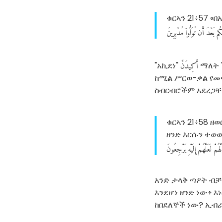
ቁርኣን 21፥57 «
َكُم
بَعْدَ
أَن
تُوَلُّوا۟
مُدْبِرِينَ
أَكِيدَنَّ
"አኪደነ"
ማለት "
ከሚል ሥርወ-ቃል የመጣ
ስብርብሮችም አደረጋ
ቁርኣን 21፥58 ዘ
ዘንድ እርሱን ተወው
لَّهُمْ
لَعَلَّهُمْ
إِلَيْهِ
يَرْجِعُونَ
አንድ ታላቅ ጣዖት ብ
እንደሆነ ዘንድ ነው፥ 
ከበደለኞች ነው? ኢብራ