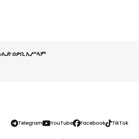
ሒድ ዐቃቢ ኢሥላም
Telegram
YouTube
Facebook
TikTok