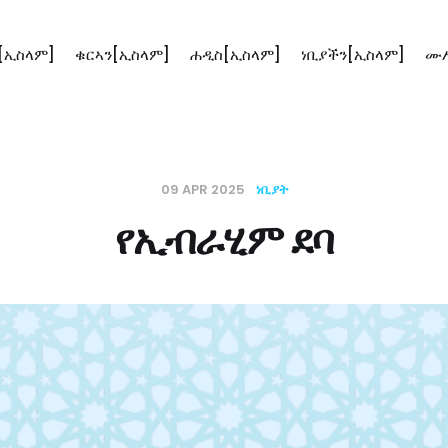
[ኢስላም]
ቁርኣን[ኢስላም]
ሐዲስ[ኢስላም]
ነቢያችን[ኢስላም]
ሙሥ
09 APR 2025
ነቢያት
የኢብራሂም ደባ