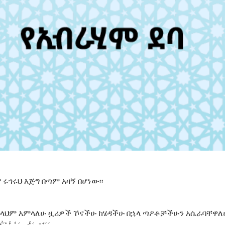
 ሩኅሩህ እጅግ በጣም አዛኝ በሆነው፡፡
በአላህም እምላለሁ ዟሪዎች ኾናችሁ ከሄዳችሁ በኋላ ጣዖቶቻችሁን አሴራባቸዋለሁ