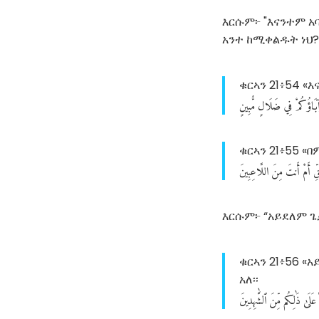
እርሱም፦ "እናንተም አ
አንተ ከሚቀልዱት ነህ?
ቁርኣን 21፥54 «
بَاؤُكُمْ
فِي
ضَلَالٍ
مُّبِينٍ
ቁርኣን 21፥55 «
ِّ
أَمْ
أَنتَ
مِنَ
اللَّاعِبِينَ
እርሱም፦ “አይደለም ጌ
ቁርኣን 21፥56 «
አለ፡፡
عَلَىٰ
ذَٰلِكُم
مِّنَ
ٱلشَّٰهِدِينَ