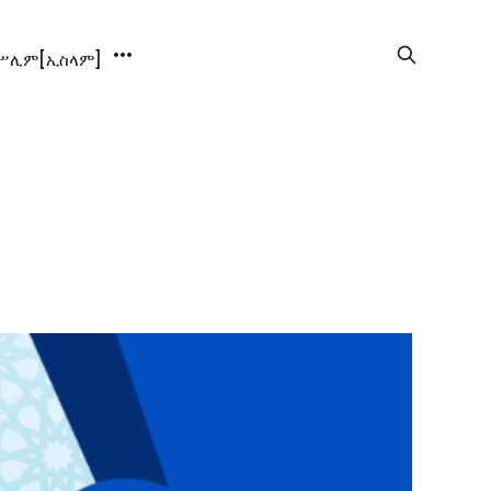
ሊም[ኢስላም]