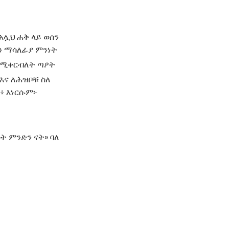
አሏህ ሐቅ ላይ ወሰን
ሰን ማሳለፊያ ምንነት
 የሚቀርብለት ጣዖት
እና ለሕዝቦቹ ስለ
፥ እነርሱም፦
ሁት ምንድን ናት» ባለ