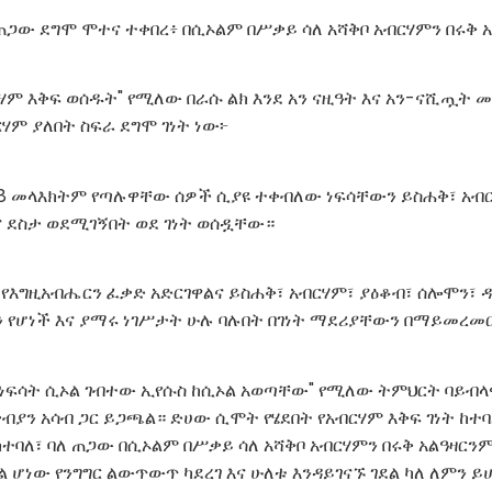
 ጠጋው ደግሞ ሞተና ተቀበረ፥ በሲኦልም በሥቃይ ሳለ አሻቅቦ አብርሃምን በሩቅ አ
ሃም እቅፍ ወሰዱት" የሚለው በራሱ ልክ እንደ አን ናዚዓት እና አን-ናሺጧት
ሃም ያለበት ስፍራ ደግሞ ገነት ነው፦
38 መላእክትም የጣሉዋቸው ሰዎች ሲያዩ ተቀብለው ነፍሳቸውን ይስሐቅ፣ አብ
ና ደስታ ወደሚገኝበት ወደ ገነት ወሰዷቸው።
 የእግዚአብሔርን ፈቃድ አድርገዋልና ይስሐቅ፣ አብርሃም፣ ያዕቆብ፣ ሰሎሞን፣ 
 የሆነች እና ያማሩ ነገሥታት ሁሉ ባሉበት በገነት ማደሪያቸውን በማይመረመር 
 ነፍሳት ሲኦል ገብተው ኢየሱስ ከሲኦል አወጣቸው" የሚለው ትምህርት ባይብ
ብያን አሳብ ጋር ይጋጫል። ድሀው ሲሞት የሄደበት የአብርሃም እቅፍ ገነት ከተባ
ተባለ፣ ባለ ጠጋው በሲኦልም በሥቃይ ሳለ አሻቅቦ አብርሃምን በሩቅ አልዓዛርንም
ል ሆነው የንግግር ልውጥውጥ ካደረገ እና ሁለቱ እንዳይገናኙ ገደል ካለ ለምን ይ