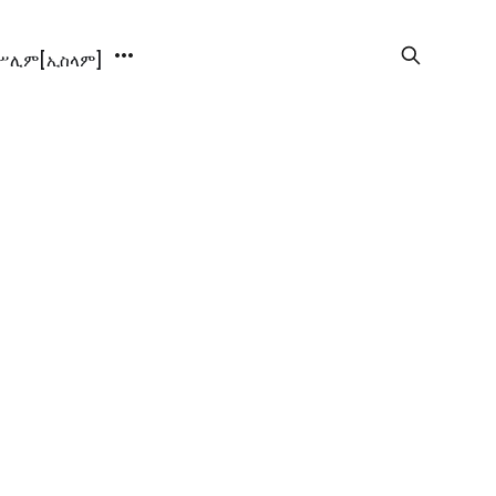
ሊም[ኢስላም]