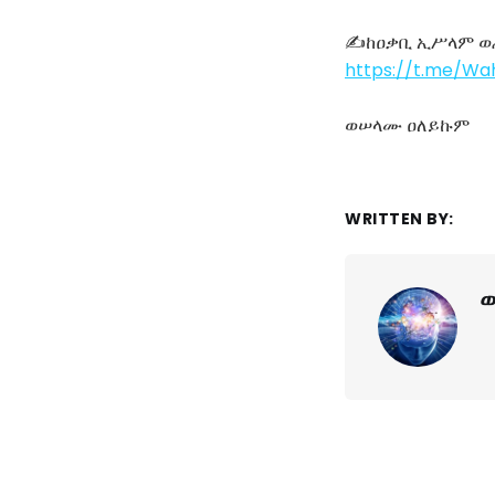
✍ከዐቃቢ ኢሥላም 
https://t.me/W
ወሠላሙ ዐለይኩም
WRITTEN BY:
ወ