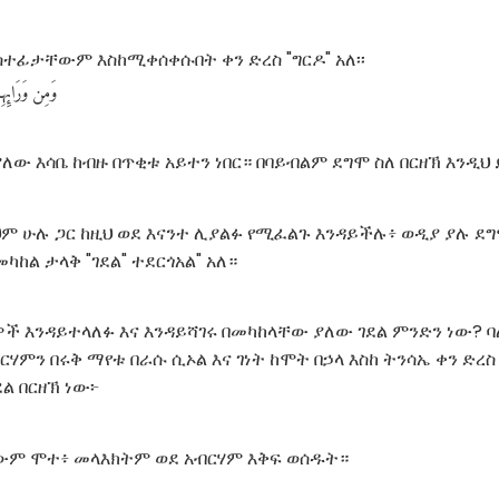
ከስተፊታቸውም እስከሚቀሰቀሱበት ቀን ድረስ "ግርዶ" አለ፡፡
وَمِن
وَرَائِه
ለው እሳቤ ከብዙ በጥቂቱ አይተን ነበር። በባይብልም ደግሞ ስለ በርዘኽ እንዲህ 
ህም ሁሉ ጋር ከዚህ ወደ እናንተ ሊያልፉ የሚፈልጉ እንዳይችሉ፥ ወዲያ ያሉ ደግ
መካከል ታላቅ "ገደል" ተደርጎአል" አለ።
ሰዎች እንዳይተላለፉ እና እንዳይሻገሩ በመካከላቸው ያለው ገደል ምንድን ነው? 
ርሃምን በሩቅ ማየቱ በራሱ ሲኦል እና ገነት ከሞት በኃላ እስከ ትንሳኤ ቀን ድረ
ል በርዘኽ ነው፦
ሀውም ሞተ፥ መላእክትም ወደ አብርሃም እቅፍ ወሰዱት።