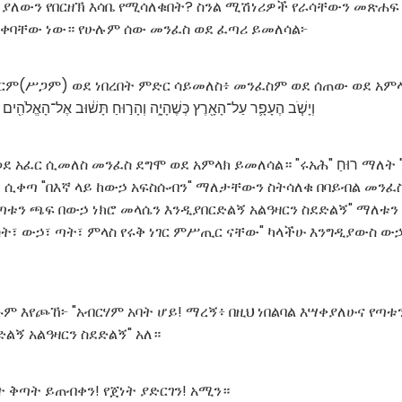
ያለውን የበርዘኽ እሳቤ የሚሳለቁበት? ስንል ሚሽነሪዎች የራሳቸውን መጽሐ
ቀባቸው ነው። የሁሉም ሰው መንፈስ ወደ ፈጣሪ ይመለሳል፦
ፈርም(ሥጋም) ወደ ነበረበት ምድር ሳይመለስ፥ መንፈስም ወደ ሰጠው ወደ አም
וְיָשֹׁ֧ב הֶעָפָ֛ר עַל־הָאָ֖רֶץ כְּשֶׁהָיָ֑ה וְהָר֣וּחַ תָּשׁ֔וּב אֶל־הָאֱלֹהִ֖ים אֲשֶׁ֥
መለስ መንፈስ ደግሞ ወደ አምላክ ይመለሳል። "ሩአሕ" רוּחַ ማለት "መንፈስ" ማለት ሲሆን
ት ሲቀጣ "በእኛ ላይ ከውኃ አፍስሱብን" ማለታቸውን ስትሳለቁ በባይብል መንፈስ
የጣቱን ጫፍ በውኃ ነክሮ መላሴን እንዲያበርድልኝ አልዓዛርን ስደድልኝ" ማለቱ
ት፣ ውኃ፣ ጣት፣ ምላስ የሩቅ ነገር ምሥጢር ናቸው" ካላችሁ እንግዲያውስ ውኃ እ
ሱም እየጮኸ፦ "አብርሃም አባት ሆይ! ማረኝ፥ በዚህ ነበልባል እሣቀያለሁና የጣቱ
ልኝ አልዓዛርን ስደድልኝ" አለ።
ት ቅጣት ይጠብቀን! የጀነት ያድርገን! አሚን።