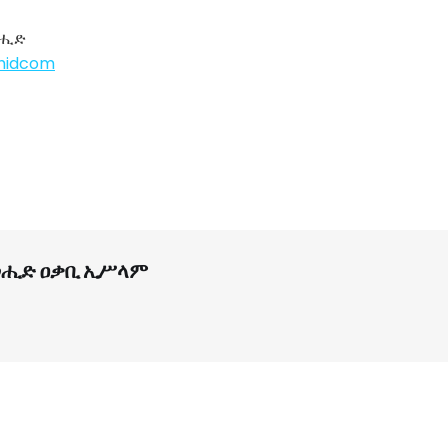
ወሒድ
ahidcom
ሒድ ዐቃቢ ኢሥላም