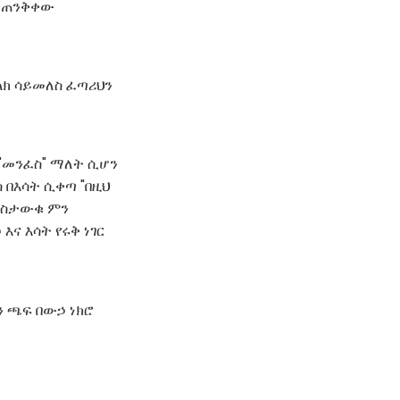
ፍ ጠንቅቀው
ላክ ሳይመለስ ፈጣሪህን
 በእሳት ሲቀጣ "በዚህ
ን ስታውቁ ምን
ና እሳት የሩቅ ነገር
ን ጫፍ በውኃ ነክሮ