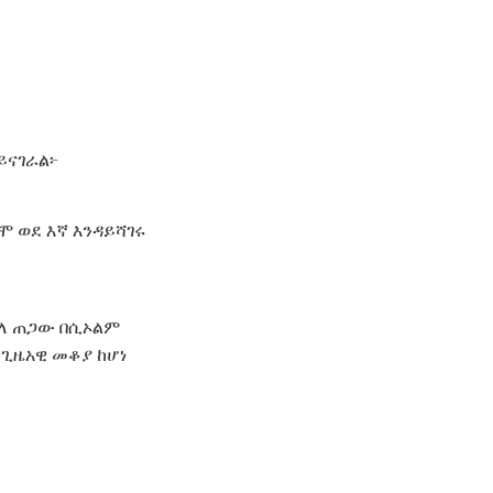
ይናገራል፦
ሞ ወደ እኛ እንዳይሻገሩ
ባለ ጠጋው በሲኦልም
ስ ጊዜአዊ መቆያ ከሆነ