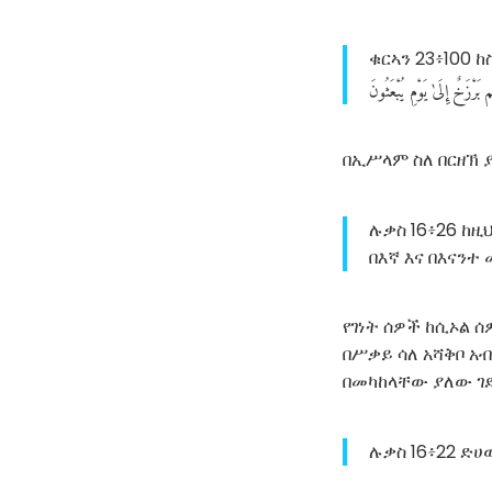
ቁርኣን 23፥100 
ِم
بَرْزَخٌ
إِلَىٰ
يَوْمِ
يُبْعَثُونَ
በኢሥላም ስለ በርዘኽ ያ
ሉቃስ 16፥26 ከዚ
በእኛ እና በእናንተ 
የገነት ሰዎች ከሲኦል 
በሥቃይ ሳለ አሻቅቦ አብ
በመካከላቸው ያለው ገደ
ሉቃስ 16፥22 ድ