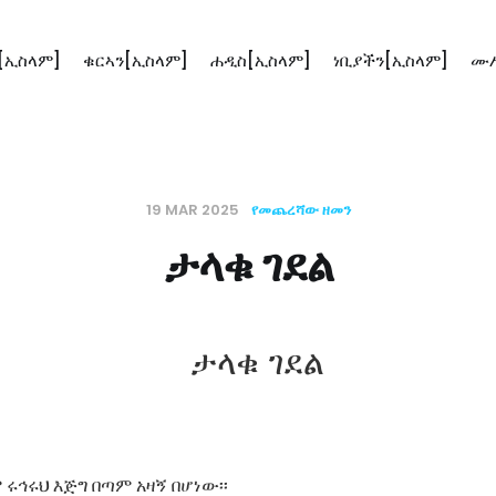
[ኢስላም]
ቁርኣን[ኢስላም]
ሐዲስ[ኢስላም]
ነቢያችን[ኢስላም]
ሙሥ
19 MAR 2025
የመጨረሻው ዘመን
ታላቁ ገደል
 ሩኅሩህ እጅግ በጣም አዛኝ በሆነው፡፡