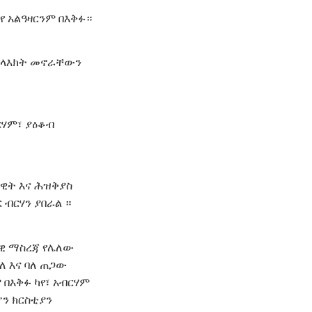
የ አልዓዛርንም በእቅፉ።
 መላእክት መኖራቸውን
ርሃም፣ ያዕቆብ
ዳዊት እና ሕዝቅያስ
ብርሃን ያበራል ።
ላዊ ማስረጃ የሌለው
ለ እና ባለ ጠጋው
 በእቅፉ ካየ፣ አብርሃም
ሆን ክርስቲያን