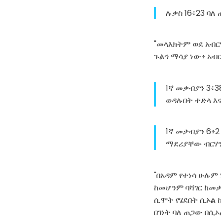
ሉቃስ 16፥23 ባለ
"መላእክትም ወደ አብር
ጉልኅ ማሳያ ነው፥ አብር
1ኛ መቃብያን 3፥
ወዳሉበት ተድላ እ
1ኛ መቃብያን 6፥2
ማደሪያቸው ብርሃን
"በአዳም የተነሳ ሁሉም
ከመሆንም ባሻገር ከመቃ
ሲሞት የሄደበት ሲኦል ከ
በገነት ባለ ጠጋው በሲኦ