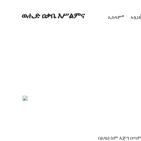
ወሒድ ዐቃቤ እሥልምና
ኢስላም*
አሏህ
በአላህ ስም እጅግ በጣም