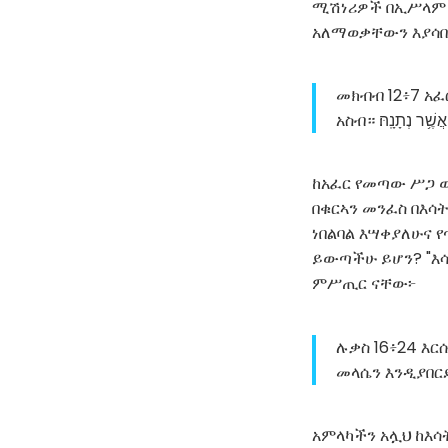
ሚሽነሪዎች በኢሥላም 
አለማወቃቸውን እያሳበ
መክብብ 12፥7 አ
አስብ። ר נְתָנָֽהּ׃
ከአፈር የመጣው ሥጋ ወደ አፈር ሲ
በቁርኣን መንፈስ በእሳ
ነበልባል እሣቀያለሁና 
ይውጣችሁ ይሆን? "እሳ
ምሥጢር ናቸው፦
ሉቃስ 16፥24 እር
መላሴን እንዲያበርድ
አምላካችን አሏህ ከእሳ