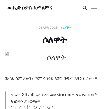
ወሒድ ዐቃቤ እሥልምና
01 APR 2025
ነቢያችን
ሶለዋት
በአላህ ስም እጅግ በጣም ሩኅሩህ እጅግ በጣም አዛኝ በሆነው።
ቁርኣን 33፥56 አላህ እና መላእክቱ በነቢዩ ላይ የአክብሮት
እዝነትን ያወርዳሉ፡፡
إِنَّ
اللَّهَ
وَمَلَائِكَتَهُ
يُصَلُّونَ
عَلَى
النَّبِيِّ