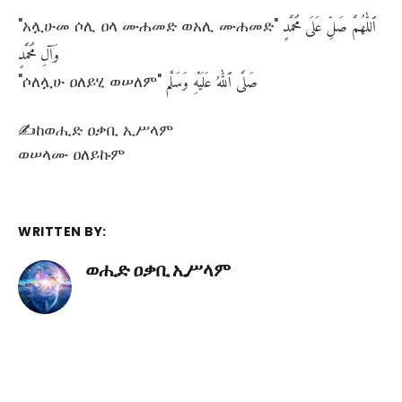
ٱللّٰهُمَّ
صَلِّ
عَلَى
مُحَمَّدٍ
"አሏሁመ ሶሊ ዐላ ሙሐመድ ወአሊ ሙሐመድ"
وَآلِ
مُحَمَّدٍ
صَلَّى
ٱللَّٰهُ
عَلَيْهِ
وَسَلَّم
"ሶለሏሁ ዐለይሂ ወሠለም"
✍ከወሒድ ዐቃቢ ኢሥላም
ወሠላሙ ዐለይኩም
WRITTEN BY:
ወሒድ ዐቃቢ ኢሥላም