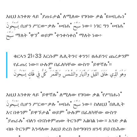
እዚህ አንቀጽ ላይ "ያጠሩታል" ለሚለው የገባው ቃል "ዩሠቢሑነ"
سَبَّحَ
يُسَبِّحُونَ
ሲሆን ሥርወ-ቃሉ "ሠበሐ"
ነው፥ ነገር ግን "ሠበሐ"
سَبَّحَ
ማለት "ዋኘ" ወይም "ተንቀሳቀሰ" ማለት ነው፦
ቁርኣን 21፥33 እርሱም ሌሊትንና ቀንን፣ ፀሐይንና ጨረቃንም
የፈጠረ ነው፡፡ ሁሉም በፈለካቸው ውስጥ "ይዋኛሉ"፡፡
وَهُوَ
الَّذِي
خَلَقَ
اللَّيْلَ
وَالنَّهَارَ
وَالشَّمْسَ
وَالْقَمَرَ
كُلٌّ
فِي
فَلَكٍ
يَسْبَحُونَ
እዚህ አንቀጽ ላይ "ይዋኛሉ" ለሚለው የገባው ቃል "የሥበሑነ"
سَبَّحَ
يَسْبَحُونَ
ሲሆን ሥርወ-ቃሉ "ሠበሐ"
ነው፥ ስለዚህ "በሌሊት
እና በቀንም "ይዋኙታል" ወይም "ሁሉም በፈለካቸው ውስጥ
"ያጠራሉ" ብለን ብናስቀምጠው ትርጉም አልባል ነው። አንድ ቃል
ብዙ ትርጉም እንዳለው እዚህ ድረስ ከተግባባን ዘንዳ ይህ በነሕው
اِسْم