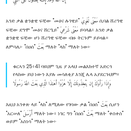
مَعْنًى
لُغَوِيّ
አንድ ቃል ቋንቋዊ ፍቺው "መዕና ሉገዊይ"
ሲባል ሸሪዓዊ
مَعْنًى
شَرْعِيّ
ፍቺው ደግሞ "መዕና ሸርዒይ"
ይባላል፥ አንድ ቃል
ቋንቋዊ ፍቺው ሆነ ሸሪዓዊ ፍቺው ብዙ ትርጉም ይይዛል።
بَعَثَ
ለምሳሌ፦ "በዐሰ"
ማለት "ላከ" ማለት ነው፦
ቁርኣን 25፥41 ባዩህም ጊዜ ያ አላህ መልእክተኛ አድርጎ
የላከው ይህ ነውን እያሉ መሳለቂያ እንጂ ሌላ አያደርጉህም፡፡
وَإِذَا
رَأَوْكَ
إِن
يَتَّخِذُونَكَ
إِلَّا
هُزُوًا
أَهَـٰذَا
الَّذِي
بَعَثَ
اللَّهُ
رَسُولًا
بَعَثَ
እዚህ አንቀጽ ላይ "ላከ" ለሚለው የገባው ቃል "በዐሰ"
ሲሆን
بَعَثَ
أَرْسَلَ
"አርሠለ"
ማለት ነው፥ ነገር ግን "በዐሰ"
ማለት "ቀሰቀሰ"
ወይም "አስነሳ" ማለት ነው፦