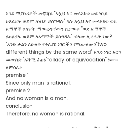
እንደ ሚሽነሪዎች መጃጃል "አሏህ እና መላእክቱ ወደ ነቢዩ
ይጸልያሉ ወይም ለነቢዩ ይሰግዳሉ" ካሉ አሏህ እና መላእክቱ ወደ
አማኞች ሶለዋት ማውረዳቸውን ሲያውቁ "ወደ አማኞች
ይጸልያሉ ወይም ለአማኞች ይሰግዳሉ" ብለው ሊረዱት ነው?
"አንድ ቃልን ለሁለት የተለያዩ ነገሮችን የሚውለውን"two
different things by the same word" አንድ ነገር አርጎ
መውሰድ "አሻሚ ሕፀፅ"fallacy of equivocation" ነው።
ለምሳሌ፦
premise 1
Since only man is rational.
premise 2
And no woman is a man.
conclusion
Therefore, no woman is rational.