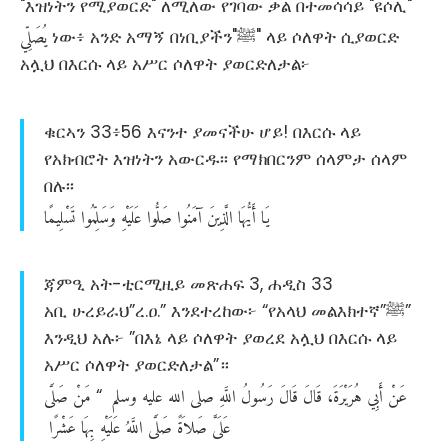
"እዝነትን የሚያወርድ" ለሚለው የገባው ቃል በተመሳሳይ "ዩሶሊ"
يُصَلِّي
ነው፥ አንድ አማኝ በነቢያችን"ﷺ" ላይ ሶለዋት ሲያወርድ
አሏህ በእርሱ ላይ አሥር ሶለዋት ያወርድለታል፦
ቁርኣን 33፥56 እናንተ ያመናችሁ ሆይ! በእርሱ ላይ
የአክብሮት እዝነትን አውርዱ፡፡ የማክበርንም ሰላምታ ሰላም
በሉ፡፡
يَا
أَيُّهَا
الَّذِينَ
آمَنُوا
صَلُّوا
عَلَيْهِ
وَسَلِّمُوا
تَسْلِيمًا
ጃምዒ አት-ቲርሚዚይ መጽሐፍ 3, ሐዲስ 33
አቢ ሁረይራህ”ረ.ዐ.” እንደተረከው፦ “የአላህ መልእክተኛ”ﷺ”
እንዲህ አሉ፦ ”በእኔ ላይ ሶለዋት ያወረደ አሏህ በእርሱ ላይ
አሥር ሶለዋት ያወርድለታል”።
عَنْ
أَبِي
هُرَيْرَةَ،
قَالَ
قَالَ
رَسُولُ
اللَّهِ
صلى
الله
عليه
وسلم
مَنْ
صَلَّى
‏ “‏
عَلَىَّ
صَلاَةً
صَلَّى
اللَّهُ
عَلَيْهِ
بِهَا
عَشْرًا
‏