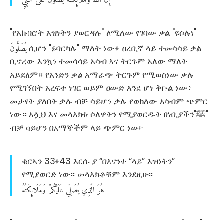
"የአክብሮት እዝነትን ያወርዳሉ" ለሚለው የገባው ቃል "ዩሶሉነ"
يُصَلُّونَ
ሲሆን "ይባርካሉ" ማለት ነው፥ ዐረቢኛ ላይ ተመሳሳይ ቃል
ቢኖረው እንኳን ተመሳሳይ አሳብ እና ትርጉም አለው ማለት
አይደለም። የአንድን ቃል አማራጭ ትርጉም የሚወስነው ቃሉ
የሚገኝበት አረፍተ ነገር ወይም ዐውድ እንደ ሆነ ቅቡል ነው፥
መታየት ያለበት ቃሉ ብቻ ሳይሆን ቃሉ የወከለው አሳብም ጭምር
ነው። አሏህ እና መላእክቱ ሶለዋትን የሚያወርዱት በነቢያችን"ﷺ"
ብቻ ሳይሆን በአማኞችም ላይ ጭምር ነው፦
ቁርኣን 33፥43 እርሱ ያ “በእናንተ “ላይ” እዝነትን”
የሚያወርድ ነው፡፡ መላእክቶቹም እንደዚሁ፡፡
هُوَ
الَّذِي
يُصَلِّي
عَلَيْكُمْ
وَمَلَائِكَتُهُ