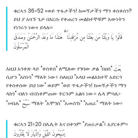
ቁርኣን 36፥52 «ወይ ጥፋታችን! ከመኝታችን ማን ቀሰቀሰን?
ይህ ያ አዛኙ ጌታ በእርሱ የቀጠረን መልክተኞቹም እውነትን
የነገሩን ነው» ይላሉ፡፡
قَالُوا
يَا
وَيْلَنَا
مَن
بَعَثَنَا
مِن
مَّرْقَدِنَا
هَـٰذَا
مَا
وَعَدَ
الرَّحْمَـٰنُ
وَصَدَقَ
الْمُرْسَلُونَ
بَعَثَ
እዚህ አንቀጽ ላይ "ቀሰቀሰ" ለሚለው የገባው ቃል "በዐሰ"
ሲሆን "አስነሳ" ማለት ነው፥ ስለዚህ "አላህ መልእክተኛ አድርጎ
የቀሰቀሰው ይህ ነው" ወይም "ወይ ጥፋታችን! ከመኝታችን ማን
ላከን" ብለን ብናስቀምጠው ትርጉም አልባ ነው። ሌላ ምሳሌ፦
سَبَّحَ
"ሠበሐ"
ማለት "አሞገሰ" "አመሰገነ" "አጠራ" ማለት ነው፦
ቁርኣን 21፥20 በሌሊት እና በቀንም "ያጠሩታል"፤ አያርፉም፡፡
يُسَبِّحُونَ
اللَّيْلَ
وَالنَّهَارَ
لَا
يَفْتُرُونَ