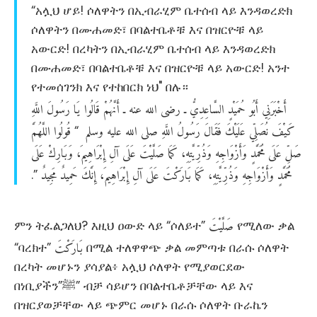
“አሏህ ሆይ! ሶለዋትን በኢብራሂም ቤተሰብ ላይ እንዳወረድክ
ሶለዋትን በሙሐመድ፣ በባልተቤቶቹ እና በዝርዮቹ ላይ
አውርድ! በረካትን በኢብራሂም ቤተሰብ ላይ እንዳወረድክ
በሙሐመድ፣ በባልተቤቶቹ እና በዝርዮቹ ላይ አውርድ! አንተ
የተመሰገንክ እና የተከበርክ ነህ" በሉ።
أَخْبَرَنِي
أَبُو
حُمَيْدٍ
السَّاعِدِيُّ
ـ
رضى
الله
عنه
ـ
أَنَّهُمْ
قَالُوا
يَا
رَسُولَ
اللَّهِ
كَيْفَ
نُصَلِّي
عَلَيْكَ
فَقَالَ
رَسُولُ
اللَّهِ
صلى
الله
عليه
وسلم
قُولُوا
اللَّهُمَّ
‏ “‏
صَلِّ
عَلَى
مُحَمَّدٍ
وَأَزْوَاجِهِ
وَذُرِّيَّتِهِ،
كَمَا
صَلَّيْتَ
عَلَى
آلِ
إِبْرَاهِيمَ،
وَبَارِكْ
عَلَى
مُحَمَّدٍ
وَأَزْوَاجِهِ
وَذُرِّيَّتِهِ،
كَمَا
بَارَكْتَ
عَلَى
آلِ
إِبْرَاهِيمَ،
إِنَّكَ
حَمِيدٌ
مَجِيدٌ
‏”‌‏.‏
صَلَّيْتَ
ምን ትፈልጋለህ? እዚህ ዐውድ ላይ “ሶለይተ”
የሚለው ቃል
بَارَكْتَ
“ባረክተ”
በሚል ተለዋዋጭ ቃል መምጣቱ በራሱ ሶለዋት
በረካት መሆኑን ያሳያል፥ አሏህ ሶለዋት የሚያወርደው
በነቢያችን”ﷺ” ብቻ ሳይሆን በባልተቤቶቻቸው ላይ እና
በዝርያወቻቸው ላይ ጭምር መሆኑ በራሱ ሶለዋት ቡራኬን