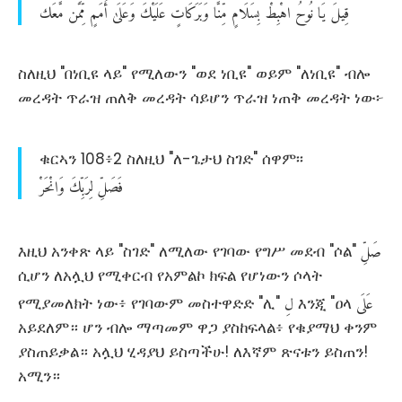
قِيلَ
يَا
نُوحُ
اهْبِطْ
بِسَلَامٍ
مِّنَّا
وَبَرَكَاتٍ
عَلَيْكَ
وَعَلَىٰ
أُمَمٍ
مِّمَّن
مَّعَك
ስለዚህ "በነቢዩ ላይ" የሚለውን "ወደ ነቢዩ" ወይም "ለነቢዩ" ብሎ
መረዳት ጥራዝ ጠለቅ መረዳት ሳይሆን ጥራዝ ነጠቅ መረዳት ነው፦
ቁርኣን 108፥2 ስለዚህ "ለ-ጌታህ ስገድ" ሰዋም፡፡
فَصَلِّ
لِرَبِّكَ
وَانْحَرْ
صَلِّ
እዚህ አንቀጽ ላይ "ስገድ" ለሚለው የገባው የግሥ መደብ "ሶል"
ሲሆን ለአሏህ የሚቀርብ የአምልኮ ክፍል የሆነውን ሶላት
عَلَى
لِ
የሚያመለክት ነው፥ የገባውም መስተዋድድ "ሊ"
እንጂ "ዐላ
አይደለም። ሆን ብሎ ማጣመም ዋጋ ያስከፍላል፥ የቁያማህ ቀንም
ያስጠይቃል። አሏህ ሂዳያህ ይስጣችሁ! ለእኛም ጽናቱን ይስጠን!
አሚን።