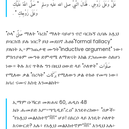
عَلَىَّ
وَعَلَى
زَوْجِي
فَقَالَ
النَّبِيُّ
صلى
الله
عليه
وسلم
صَلَّى
اللَّهُ
عَلَيْكِ
‏.‏
‏ "‏
وَعَلَى
زَوْجِكِ
‏"‏ ‏.‏
صَلَّىٰ
"ሶላ"
ማለት "ባረከ" ማለት ባይሆን ኖሮ ባርኩኝ ሲባሉ አሏህ
ይባርክሽ ይሉ ነበር? ይህ መደበኛ ሕፀፅ"formal fallacy"
ያለበት ኢ-ምንጨታዊ ሙግት"inductive argument" ነው፥
ምክንያቱም ሙግቱ ድምዳሜ ለማጽናት እክል ያጋጠመው ስለሆነ
صَلَوَات
ነው። ቅሉ እና ጥቅሉ ግን በዚህ ዐውድ ላይ "ሶለዋት"
بَرَكَات
የሚለው ቃል "በረካት"
የሚለውን ቃል ተክቶ የመጣ ነው፥
አባሪ ናሙና እስቲ እንመልከት፦
ኢማም ቡኻርይ መጽሐፍ 60, ሐዲስ 48
አቡ ሑመይድ አሥ-ሣዒዲይ”ረ.ዐ” እንደተረከው፦ "ሰዎች፦
“የአሏህ መልእክተኛ”ﷺ” ሆይ! በእርሶ ላይ እንዴት ሶለዋት
እናውርድ? አሉ፥ የአሏህ መልእክተኛም”ﷺ” እንዲህ አሉ፦