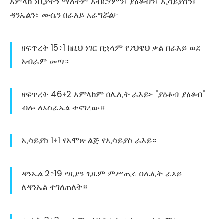
አምላክ ነቢያትን ማለትም አብርሃምን፣ ያዕቆብን፣ ኢሳይያስን፣
ዳንኤልን፣ ሙሴን በራእይ አራግሯል፦
ዘፍጥረት 15፥1 ከዚህ ነገር በኋላም የያህዌህ ቃል በራእይ ወደ
አብራም መጣ።
ዘፍጥረት 46፥2 አምላክም በሌሊት ራእይ፦ "ያዕቆብ ያዕቆብ"
ብሎ ለእስራኤል ተናገረው።
ኢሳይያስ 1፥1 የአሞጽ ልጅ የኢሳይያስ ራእይ።
ዳንኤል 2፥19 የዚያን ጊዜም ምሥጢሩ በሌሊት ራእይ
ለዳንኤል ተገለጠለት።