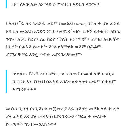
በመልአኩ እጅ አምላክ ሹምና ቤዛ አድርጎ ላከው።
ስለዚህ "ፈጣሪ ከራእይ ወይም ከመልአክ ውጪ በቀጥታ ያለ ራእይ
እና ያለ መልአክ አንድን ነቢይ ካላናገረ" ብሎ ያዙኝ ልቀቁኝ፣ አሸሼ
ገዳዬ፣ እንቧ ከረዮ፣ እሪ ከረዮ ማለት አያዋጣም፥ ፈጣሪ አብዛኛው
ነቢያት በራእይ ዕውቀት ይገልጥላቸዋል ወይም በሕልም
ያናግራቸዋል እንጂ ቀጥታ አያናግራቸውም፦
ዘኍልቍ 12፥6 እርሱም፦ ቃሌን ስሙ፤ በመካከላችሁ ነቢይ
ቢኖር፥ እኔ ያህዌህ በራእይ እገለጥለታለሁ፥ ወይም በሕልም
እናገረዋለሁ።
ሙሴን ቢሆን በነቢይነቱ መጀመሪያ ላይ ሳይሆን መሃል ላይ ቀጥታ
ያለ ራእይ እና ያለ መልአክ ቢያናግረውም ግልጠተ መለኮት
የመጣለት ግን በመልአክ ነው፦