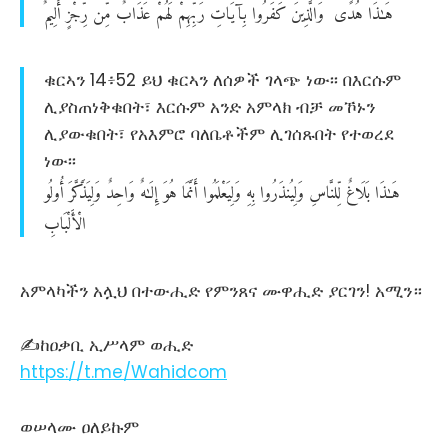
هَـٰذَا
هُدًى
وَالَّذِينَ
كَفَرُوا
بِآيَاتِ
رَبِّهِمْ
لَهُمْ
عَذَابٌ
مِّن
رِّجْزٍ
أَلِيمٌ
ቁርኣን 14፥52 ይህ ቁርኣን ለሰዎች ገላጭ ነው፡፡ በእርሱም
ሊያስጠነቅቁበት፣ እርሱም አንድ አምላክ ብቻ መኾኑን
ሊያውቁበት፣ የአእምሮ ባለቤቶችም ሊገሰጹበት የተወረደ
ነው፡፡
هَـٰذَا
بَلَاغٌ
لِّلنَّاسِ
وَلِيُنذَرُوا
بِهِ
وَلِيَعْلَمُوا
أَنَّمَا
هُوَ
إِلَـٰهٌ
وَاحِدٌ
وَلِيَذَّكَّرَ
أُولُو
الْأَلْبَابِ
አምላካችን አሏህ በተውሒድ የምንጸና ሙዋሒድ ያርገን! አሚን።
✍ከዐቃቢ ኢሥላም ወሒድ
https://t.me/Wahidcom
ወሠላሙ ዐለይኩም