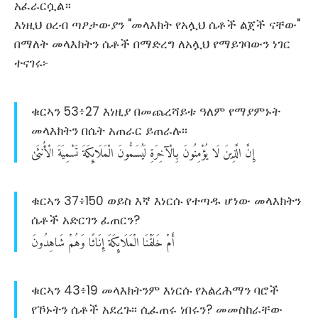
አፈራርሷል።
እነዚህ ዐረብ ጣዖታውያን "መላእክት የአሏህ ሴቶች ልጀች ናቸው"
በማለት መላእክትን ሴቶች በማድረግ ለአሏህ የማይገባውን ነገር
ተናገሩ፦
ቁርኣን 53፥27 እነዚያ በመጨረሻይቱ ዓለም የማያምኑት
መላእክትን በሴት አጠራር ይጠራሉ፡፡
إِنَّ
الَّذِينَ
لَا
يُؤْمِنُونَ
بِالْآخِرَةِ
لَيُسَمُّونَ
الْمَلَائِكَةَ
تَسْمِيَةَ
الْأُنثَىٰ
ቁርኣን 37፥150 ወይስ እኛ እነርሱ የተጣዱ ሆነው መላእክትን
ሴቶች አድርገን ፈጠርን?
أَمْ
خَلَقْنَا
الْمَلَائِكَةَ
إِنَاثًا
وَهُمْ
شَاهِدُونَ
ቁርኣን 43፥19 መላእክትንም እነርሱ የአልረሕማን ባሮች
የኾኑትን ሴቶች አደረጉ፡፡ ሲፈጠሩ ነበሩን? መመስከራቸው