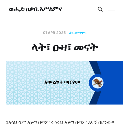
ወሒድ ዐቃቤ እሥልምና
01 APR 2025
ልዩ መጣጥፍ
ላት፣ ዑዛ፣ መናት
በአላህ ስም እጅግ በጣም ሩኅሩህ እጅግ በጣም አዛኝ በሆነው፡፡