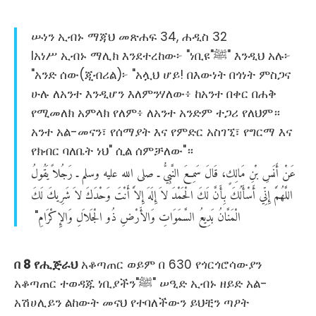
ሡነን ኢብኑ ማጃህ መጽሐፍ 34, ሐዲስ 32
Iአነሥ ኢብኑ ማሊክ እንደተረከው፦ "ነቢዩ"ﷺ" እንዲህ አሉ፦
"አንድ ሰው(ጂብሪል)፦ "አሏህ ሆይ! በእውነት በጎነት ምስጋና
ሁሉ ለአንተ እንዲሆን እለምንሃለው፥ ከአንተ በቀር በሐቅ
የሚመለክ አምላክ የለም፥ ለአንተ አንድም ተጋሪ የለህም።
አንተ አል-መናን፣ የሰማያት እና የምድር አስገኚ፣ የግርማ እና
የክብር ባለቤት ነህ" ሲል ሰምቻለው"።
عَنْ
أَنَسِ
بْنِ
مَالِكٍ،
قَالَ
سَمِعَ
النَّبِيُّ
ـ
صلى
الله
عليه
وسلم
ـ
رَجُلاً
يَقُولُ
اللَّهُمَّ
إِنِّي
أَسْأَلُكَ
بِأَنَّ
لَكَ
الْحَمْدَ
لاَ
إِلَهَ
إِلاَّ
أَنْتَ
وَحْدَكَ
لاَ
شَرِيكَ
لَكَ
الْمَنَّانُ
بَدِيعُ
السَّمَوَاتِ
وَالأَرْضِ
ذُو
الْجَلاَلِ
وَالإِكْرَامِ
"‏ ‏
በ 8 የሒጅራህ
አቆጣጠር ወይም በ 630 የጎርጎሮሳውያን
አቆጣጠር ተወዳጁ ነቢያችን"ﷺ" ሠዒድ ኢብኑ ዘይድ አል-
አሽሀሊይን ልከውት መናህ የተባለችውን ይህቺን ጣዖት