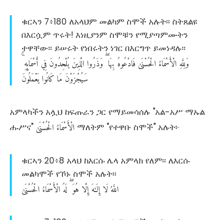
ቁርኣን 7፥180 ለአላህም መልካም ስሞች አሉት፡፡ ስትጸልዩ
በእርሷም ጥሩት! እነዚያንም ስሞቹን የሚያጣምሙትን
ተዋቸው፡፡ ይሠሩት የነበሩትን ነገር በእርግጥ ይመነዳሉ፡፡
وَلِلَّهِ
الْأَسْمَاءُ
الْحُسْنَىٰ
فَادْعُوهُ
بِهَا
وَذَرُوا
الَّذِينَ
يُلْحِدُونَ
فِي
أَسْمَائِهِ
سَيُجْزَوْنَ
مَا
كَانُوا
يَعْمَلُونَ
አምላካችን አሏህ ከፍጡራን ጋር የማይመሳሰሉ "አል-አሥ ማኡል
الْأَسْمَاءُ
الْحُسْنَىٰ
ሑሥና"
ማለትም "የተዋቡ ስሞች" አሉት፦
ቁርኣን 20፥8 አላህ ከእርሱ ሌላ አምላክ የለም፡፡ ለእርሱ
መልካሞች የኾኑ ስሞች አሉት፡፡
اللَّهُ
لَا
إِلَـٰهَ
إِلَّا
هُوَ
لَهُ
الْأَسْمَاءُ
الْحُسْنَىٰ