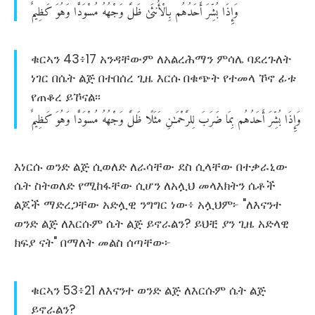
وَإِذَا
بُشِّرَ
أَحَدُهُم
بِالْأُنثَىٰ
ظَلَّ
وَجْهُهُ
مُسْوَدًّا
وَهُوَ
كَظِيمٌ
ቁርኣን 43፥17 አንዳቸውም ለአልረሕማን ምሳሌ ባደረጉለት
ነገር በሴት ልጅ በተበሰረ ጊዜ እርሱ በቁጭት የተመላ ኾኖ ፊቱ
የጠቆረ ይኾናል፡፡
وَإِذَا
بُشِّرَ
أَحَدُهُم
بِمَا
ضَرَبَ
لِلرَّحْمَـٰنِ
مَثَلًا
ظَلَّ
وَجْهُهُ
مُسْوَدًّا
وَهُوَ
كَظِيمٌ
እነርሱ ወንድ ልጅ ሲወለድ ለራሳቸው ደስ ሲላቸው በተቃራኒው
ሴት ስትወለድ የሚከፋቸው ሲሆን ለአሏህ መላእክትን ሴቶች
ልጆች ማድረጋቸው አድሏዊ ንግግር ነው፥ አሏህም፦ "ለእናንተ
ወንድ ልጅ ለእርሱም ሴት ልጅ ይኖራልን? ይህቺ ያን ጊዜ አድላዊ
ክፍያ ናት" በማለት መልስ ሰጣቸው፦
ቁርኣን 53፥21 ለእናንተ ወንድ ልጅ ለእርሱም ሴት ልጅ
ይኖራልን?