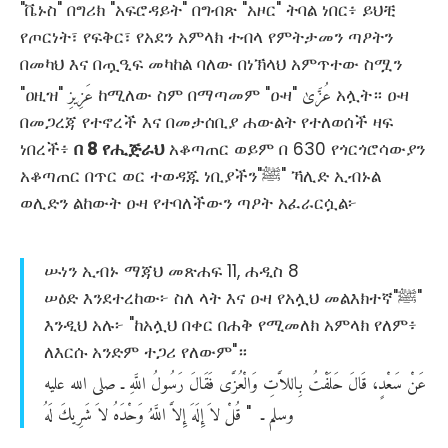
"ቬኑስ" በግሪክ "አፍሮዳይት" በግብጽ "አዞር" ትባል ነበር፥ ይህቺ
የጦርነት፣ የፍቅር፣ የአደን አምላክ ተብላ የምትታመን ጣዖትን
በመካህ እና በጧዒፍ መካከል ባለው በነኽላህ አምጥተው ስሟን
عُزَّىٰ
عَزِيزِ
"ዐዚዝ"
ከሚለው ስም በማጣመም "ዑዛ"
አሏት። ዑዛ
በመጋረጃ የተኖረች እና በመታሰቢያ ሐውልት የተለወሰች ዛፍ
ነበረች፥
በ 8 የሒጅራህ
አቆጣጠር ወይም በ 630 የጎርጎሮሳውያን
አቆጣጠር በጥር ወር ተወዳጁ ነቢያችን"ﷺ" ኻሊድ ኢብኑል
ወሊድን ልከውት ዑዛ የተባለችውን ጣዖት አፈራርሷል፦
ሡነን ኢብኑ ማጃህ መጽሐፍ 11, ሐዲስ 8
ሠዕድ እንደተረከው፦ ስለ ላት እና ዑዛ የአሏህ መልእክተኛ"ﷺ"
እንዲህ አሉ፦ "ከአሏህ በቀር በሐቅ የሚመለክ አምላክ የለም፥
ለእርሱ አንድም ተጋሪ የለውም"።
عَنْ
سَعْدٍ،
قَالَ
حَلَفْتُ
بِاللاَّتِ
وَالْعُزَّى
فَقَالَ
رَسُولُ
اللَّهِ
ـ
صلى
الله
عليه
وسلم
ـ
قُلْ
لاَ
إِلَهَ
إِلاَّ
اللَّهُ
وَحْدَهُ
لاَ
شَرِيكَ
لَهُ
‏ "‏