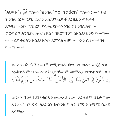
أَهْوَآء
"አህዋእ"
ማለት "ዝንባሌ"inclination" ማለት ነው፥ ይህ
ዝንባሌ ከነፍሢያህ ሲሆን አሏህን ሰዎች እነዚህን ጣዖታት
እንዲያመልኩ ማስረጃ ያላወረደበትን ነገር በዝንባሌአቸው
ጥርጣሬን እንዲከተሉ ሆነዋል፥ በእርግጥም ከአሏህ ዘንድ የመጣው
መመሪያ ቁርኣን አሏህ አንድ አምላክ ብቻ መኾኑን ሊያውቁበት
የመጣ ነው፦
ቁርኣን 53፥23 ነፍሶች የሚዘነበሉበትን ጥርጣሬን እንጅ ሌላ
አይከተሉም፥ በእርግጥ ከጌታቸውም መምሪያ መጥቶላቸዋል።
إِن
يَتَّبِعُونَ
إِلَّا
الظَّنَّ
وَمَا
تَهْوَى
الْأَنفُسُ
وَلَقَدْ
جَاءَهُم
مِّن
رَّبِّهِمُ
الْهُدَىٰ
ቁርኣን 45፥11 ይህ ቁርኣን መመሪያ ነው፡፡ እነዚያም በጌታቸው
አንቀጾች የካዱት ለእነርሱ ከብርቱ ቅጣት የኾነ አሳማሚ ስቃይ
አላቸው፡፡