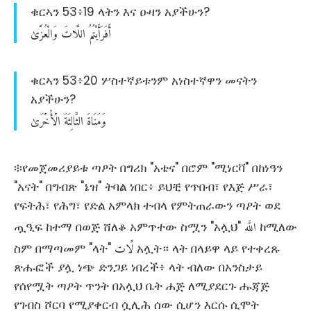
ቁርኣን 53፥19 ላትን እና ዑዛን አያችሁን?
أَفَرَأَيْتُمُ
اللَّاتَ
وَالْعُزَّىٰ
ቁርኣን 53፥20 ሦስተኛይቱንም አነስተኛዋን መናትን
አያችሁን?
وَمَنَاةَ
الثَّالِثَةَ
الْأُخْرَىٰ
፨የመጀመሪያይቱ ጣዖት በግሪክ "አቴና" በሮም "ሚነርቫ" በከነዓን
"አናት" በግብጽ "ኔዝ" ትባል ነበር፥ ይህቺ የጥበብ፣ የእጅ ሥራ፣
የፍትሕ፣ የሕግ፣ የድል አምላክ ተብላ የምትጠራውን ጣዖት ወደ
اللَّه
ጧዒፍ ከተማ በወጅ ሸለቆ አምጥተው ስሟን "አሏህ"
ከሚለው
لَّات
ስም በማጣመም "ላት"
አሏት። ላት በላይዋ ላይ የተቀረጹ
ጽሑፎች ያሏ ነጭ ድንጋይ ነበረች፥ ላት ብለው በአንስታይ
የሰየሟት ጣዖት ጥንት በአሏህ ቤት ሐጅ ለሚያደርጉ ሑጃጅ
የገብስ ሾርባ የሚያቀርብ ሷሊሕ ሰው ሲሆን እርሱ ሲሞት