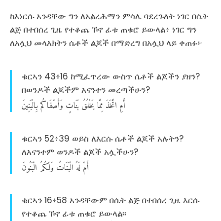
ከእነርሱ አንዳቸው ግን ለአልረሕማን ምሳሌ ባደረጉለት ነገር በሴት
ልጅ በተበሰረ ጊዜ የተቆጨ ኾኖ ፊቱ ጠቁሮ ይውላል፥ ነገር ግን
ለአሏህ መላእክትን ሴቶች ልጆች በማድረግ በአሏህ ላይ ቀጠፉ፦
ቁርኣን 43፥16 ከሚፈጥረው ውስጥ ሴቶች ልጆችን ያዘን?
በወንዶች ልጆችም እናንተን መረጣችሁን?
أَمِ
اتَّخَذَ
مِمَّا
يَخْلُقُ
بَنَاتٍ
وَأَصْفَاكُم
بِالْبَنِينَ
ቁርኣን 52፥39 ወይስ ለእርሱ ሴቶች ልጆች አሉትን?
ለእናንተም ወንዶች ልጆች አሏችሁን?
أَمْ
لَهُ
الْبَنَاتُ
وَلَكُمُ
الْبَنُونَ
ቁርኣን 16፥58 አንዳቸውም በሴት ልጅ በተበሰረ ጊዜ እርሱ
የተቆጨ ኾኖ ፊቱ ጠቁሮ ይውላል፡፡