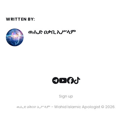
WRITTEN BY:
ወሒድ ዐቃቢ ኢሥላም
Sign up
ወሒድ ዕቅበተ ኢሥላም - Wahid Islamic Apologist © 2026.