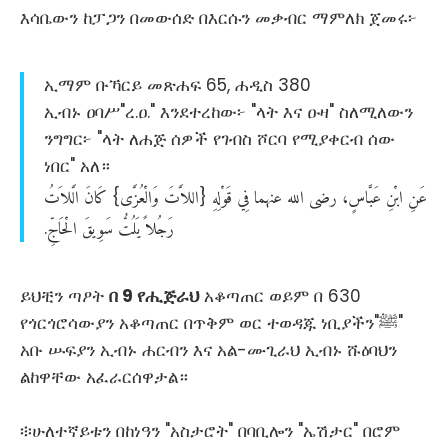
እሳቤውን ከፓጋን በመውሰድ በእርሱን መቃብር ማምለክ ጀመሩ፦
ኢማም ቡኻርይ መጽሐፍ 65, ሐዲስ 380
ኢብኑ ዐባሥ"ረ.ዐ." እንደተረከው፦ "ላት እና ዑዛ" ስለሚለውን
ንግግር፦ "ላት ለሐጅ ሰዎች የገብስ ሾርባ የሚያቀርብ ሰው
ነበር" አለ።
عَنِ
ابْنِ
عَبَّاسٍ،
رضى
الله
عنهما
فِي
قَوْلِهِ
اللاَّتَ
وَالْعُزَّى
كَانَ
الَّلاَتُ
‏{‏
‏}‏
رَجُلاً
يَلُتُّ
سَوِيقَ
الْحَاجِّ
‏.‏
ይህቺን ጣዖት
በ 9 የሒጅራህ
አቆጣጠር ወይም በ 630
የጎርጎሮሳውያን አቆጣጠር በጥቅም ወር ተወዳጁ ነቢያችን"ﷺ"
አቡ ሡፍያን ኢብኑ ሐርብን እና አል-ሙጊራህ ኢብኑ ሹዕባህን
ልከዋቸው አፈራርሰዋታል።
፨ሁለተኛይቱን በከነዓን "አስታሮት" በባቢሎን "ኤሽታር" በሮም