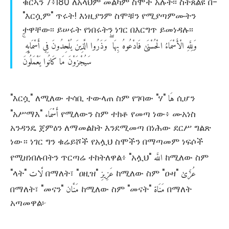
ቁርኣን 7፥180 ለአላህም መልካም ስሞች አሉት፡፡ ስትጸልዩ በ-
"እርሷም" ጥሩት! እነዚያንም ስሞቹን የሚያጣምሙትን
ተዋቸው፡፡ ይሠሩት የነበሩትን ነገር በእርግጥ ይመነዳሉ፡፡
وَلِلَّهِ
الْأَسْمَاءُ
الْحُسْنَىٰ
فَادْعُوهُ
بِهَا
وَذَرُوا
الَّذِينَ
يُلْحِدُونَ
فِي
أَسْمَائِهِ
سَيُجْزَوْنَ
مَا
كَانُوا
يَعْمَلُونَ
هَا
"እርሷ" ለሚለው ተሳቢ ተውላጠ ስም የገባው "ሃ"
ሲሆን
أَسْمَاء
"አሥማእ"
የሚለውን ስም ተክቶ የመጣ ነው፥ ሙአነስ
አንዳንዴ ጀምዕን ለማመልከት እንደሚመጣ በነሕው ደርሥ ግልጽ
ነው። ነገር ግን ቁሬይሾች የአሏህ ስሞችን በማጣመም ነፍሶች
اللَّه
የሚዘነበሉበትን ጥርጣሬ ተከትለዋል፥ "አሏህ"
ከሚለው ስም
عُزَّىٰ
عَزِيزِ
لَّات
"ላት"
በማለት፣ "ዐዚዝ"
ከሚለው ስም "ዑዛ"
مَنَاة
مَنَّان
በማለት፣ "መናን"
ከሚለው ስም "መናት"
በማለት
አጣመዋል፦