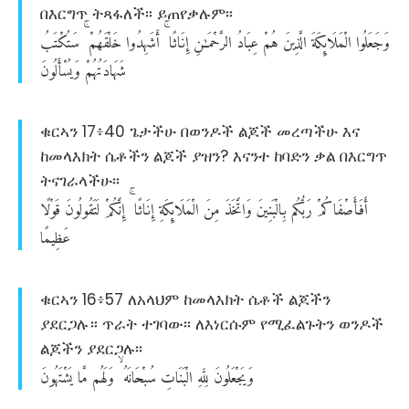
በእርግጥ ትጻፋለች፡፡ ይጠየቃሉም፡፡
وَجَعَلُوا
الْمَلَائِكَةَ
الَّذِينَ
هُمْ
عِبَادُ
الرَّحْمَـٰنِ
إِنَاثًا
أَشَهِدُوا
خَلْقَهُمْ
سَتُكْتَبُ
شَهَادَتُهُمْ
وَيُسْأَلُونَ
ቁርኣን 17፥40 ጌታችሁ በወንዶች ልጆች መረጣችሁ እና
ከመላእክት ሴቶችን ልጆች ያዝን? እናንተ ከባድን ቃል በእርግጥ
ትናገራላችሁ፡፡
أَفَأَصْفَاكُمْ
رَبُّكُم
بِالْبَنِينَ
وَاتَّخَذَ
مِنَ
الْمَلَائِكَةِ
إِنَاثًا
إِنَّكُمْ
لَتَقُولُونَ
قَوْلًا
عَظِيمًا
ቁርኣን 16፥57 ለአላህም ከመላእክት ሴቶች ልጆችን
ያደርጋሉ። ጥራት ተገባው፡፡ ለእነርሱም የሚፈልጉትን ወንዶች
ልጆችን ያደርጋሉ፡፡
وَيَجْعَلُونَ
لِلَّهِ
الْبَنَاتِ
سُبْحَانَهُ
وَلَهُم
مَّا
يَشْتَهُونَ