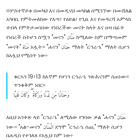
፨ሦስተኛይቱ በመካህ እና በመዲናህ መካከል በሚገኘው በሙሸለል
አካባቢ የምትመለከው የእጣ፣ የዕድል፣ የጊዜ እና የመዳረሻ አምላክ
ተብላ የምትታመነበው የነበረችው መናት ከላት እና ዑዛ በፊት
مَنَّان
የነበረች ስትሆን ስሟን "መናን"
ከሚለው ስም በማጣመም
حَنَان
مَنَاة
"መናት"
አሏት። "ሐናን"
ማለት "ርኅራኄ" ማለት ሲሆን
ከአሏህ የሚሰጥ ነው፦
ቁርኣን 19፥13 ከእኛም የሆነን ርኅራኄ ንጽሕናንም ሰጠነው፡፡
ጥንቁቅም ነበር፡፡
وَحَنَانًا
مِّن
لَّدُنَّا
وَزَكَاةً
وَكَانَ
تَقِيًّا
حَنَان
እዚህ አንቀጽ ላይ "ርኅራኄ" ለሚለው የገባው ቃል "ሐናን"
الْمَنَّان
ነው። "አል-መናን"
ደግሞ "ርኅራኄ ሰጪ" ማለት ሲሆን
በሐዲስ የተገለጸ የአሏህ ስም ነው፦