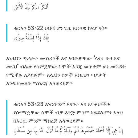
أَلَكُمُ
الذَّكَرُ
وَلَهُ
الْأُنثَىٰ
ቁርኣን 53፥22 ይህቺ ያን ጊዜ አድላዊ ክፍያ ናት፡፡
تِلْكَ
إِذًا
قِسْمَةٌ
ضِيزَىٰ
እነዚህን ጣዖታት ሙሽሪኮች እና አባቶቻቸው "ላት፣ ዑዛ እና
መናህ" ብለው የሰየሟቸው ስሞች እንጂ መጥቀም ሆነ መጉዳት
የሚችሉ አይደሉም፥ አሏህን ሰዎች እነዚህን ጣዖታት
እንዲያመልኩ ማስረጃ አላወረደም፦
ቁርኣን 53፥23 እነርሱንም እናንተ እና አባቶቻችሁ
የሰየማኋቸው ስሞች ብቻ እንጅ ምንም አይደሉም፥ አላህ
በእርሷ ምንም ማስረጃ አላወረደም።
إِنْ
هِيَ
إِلَّا
أَسْمَاءٌ
سَمَّيْتُمُوهَا
أَنتُمْ
وَآبَاؤُكُم
مَّا
أَنزَلَ
اللَّهُ
بِهَا
مِن
سُلْطَانٍ