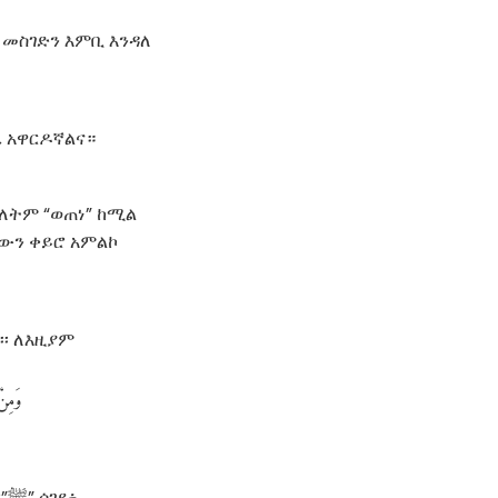
 መስገድን እምቢ እንዳለ
ጌ አዋርዶኛልና።
ትም “ወጠነ” ከሚል
ጫውን ቀይሮ አምልኮ
፡፡ ለእዚያም
وَمِنْ
፥