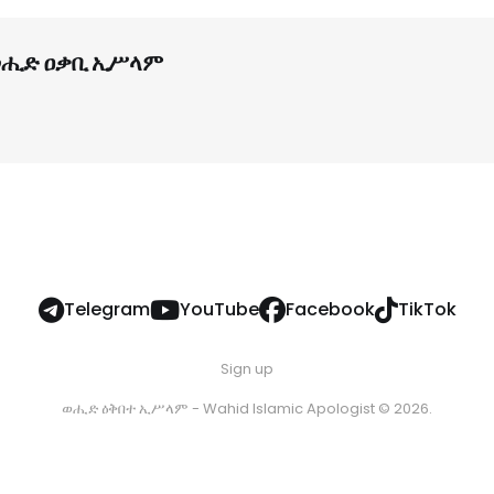
ሒድ ዐቃቢ ኢሥላም
Telegram
YouTube
Facebook
TikTok
Sign up
ወሒድ ዕቅበተ ኢሥላም - Wahid Islamic Apologist © 2026.