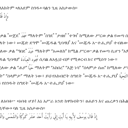
ላእክትም «ለአደም ስገዱ» ባልን ጊዜ አስታውስ፡፡
وَإِذْ
قُلْ
سَجَدَ
ቃል "ሠጀደ"
ማለትም "ሰገደ" "ታዘዘ" "ተገዛ" ከሚለው ሥርወ ቃል የመጣ ሲ
ማለት ነው፥ ሡጁድ ደግሞ "ሡጁዱል ዒባዳህ" እና "ሡጁዱ አ-ተሒያህ" ተብለ
عَبَدَ
ለው ቃል “ዓበደ"
ማለትም “አመለከ” ከሚል ሥርወ-ቃል የመጣ ሲሆን “አም
سُّجُود
العِبَادَة
ዱል ዒባዳህ”
ሲባል ለአሏህ ብቻ የሚቀርብ እና የሚሰጥ ነው።
حَيَّا
ለው ቃል “ሐያ”
ማለትም “አከበረ” “እጅ ነሳ” “ሰላምታ ሰጠ” ከሚለው 
التَحِيَّة
ሳት” “ሰላምታ” ማለት ነው፥ ይህ የአክብሮት ስግደት "ሡጁዱ አ-ተሒያህ"
 የሰገዱት ስግደት "ሡጁዱ አ-ተሒያህ" ነው፦
 ለአባቱ፡- «አባቴ ሆይ! እኔ አሥራ አንድ ከዋክብትን፣ ፀሐይን እና ጨረቃን በሕል
ኋቸው» ባለ ጊዜ አስታውስ፡፡
إِذْ
قَالَ
يُوسُفُ
لِأَبِيهِ
يَا
أَبَتِ
إِنِّي
رَأَيْتُ
أَحَدَ
عَشَرَ
كَوْكَبًا
وَالشَّمْسَ
وَالْق