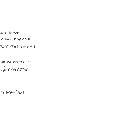
ሆን "ስግደት"
ው ለሁለት ይከፈላሉ።
ልኮ” ማለት ነው፥ ይህ
ሥርወ ቃል የመጣ ሲሆን
سُّجُود
ሲባል ለምሳሌ
ሜ አየሁ፡፡ "ለእኔ