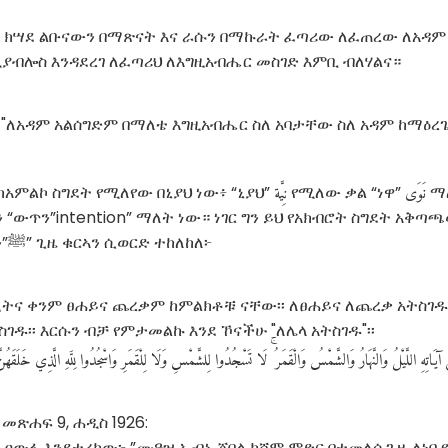
3 ክሣደ ልቡናውን በማጽናት እና ራሱን በማኩራት ፈጣሪው ለፈጠረው ለአዳም
ያብሎስ እንዳደረገ ለፈጣሪህ ለእግዚአብሔር መስገድ እምቢ ብለሃልና።
6 "ለአዳም አልሰግድም በማለቴ እግዚአብሔር ስለ አባታቸው ስለ አዳም ከማዕረ
نَوَى
نِيَّة
ከአምልኮ ስግደት የሚለየው በኒያህ ነው፥ “ኒያህ”
የሚለው ቃል “ነዋ”
ማለ
 “ውጥን”intention” ማለት ነው። ነገር ግን ይህ የአክብሮት ስግደት አቅጣ
እየሆነ ስላለ፥ በነቢያችን”ﷺ” ጊዜ ቁርኣን ሲወርድ ተከለከለ፦
ሌሊትና ቀንም ፀሐይና ጨረቃም ከምልክቶቹ ናቸው፡፡ ለፀሐይና ለጨረቃ አትስገዱ
ገዱ፡፡ እርሱን ብቻ የምታመልኩ እንደ ኾናችሁ "ለሌላ አትስገዱ"፡፡
آيَاتِهِ
اللَّيْلُ
وَالنَّهَارُ
وَالشَّمْسُ
وَالْقَمَرُ
لَا
تَسْجُدُوا
لِلشَّمْسِ
وَلَا
لِلْقَمَرِ
وَاسْجُدُوا
لِلَّهِ
الَّذِي
خَلَقَهُنّ
መጽሐፍ 9, ሐዲስ 1926:
ዐውፋ እንደተረከው፦ ”ሙዓዝ ኢብኑ ጀበል ከሻም ምድር በተመለሰ ጊዜ ለነቢዩ”ﷺ” ሰገደ