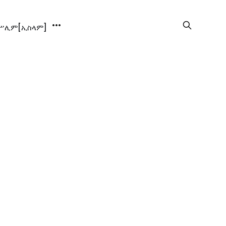
ሊም[ኢስላም]