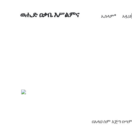
ወሒድ ዐቃቤ እሥልምና
ኢስላም*
አሏህ
በአላህ ስም እጅግ በጣም