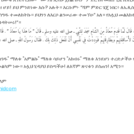
 ሆይ! ይህ ምንድነው እሱ? አሉት። እርሱም፦ “ሻም ምድር ሄጄ ነበር፥ ለኤጲ
ዱ ተመለከትኩ። ይህንን ለእርሶ ልንሠራው ተመኘሁ” አለ። የአሏህ መልእክተኛም”ﷺ
ንዳትሠሩ!”።
قَالَ
لَمَّا
قَدِمَ
مُعَاذٌ
مِنَ
الشَّامِ
سَجَدَ
لِلنَّبِيِّ
ـ
صلى
الله
عليه
وسلم
ـ
قَالَ
مَا
هَذَا
يَا
مُعَاذُ
قَال
‏”‏
‏”‏ ‏.‏
َ
لأَسَاقِفَتِهِمْ
وَبَطَارِقَتِهِمْ
فَوَدِدْتُ
فِي
نَفْسِي
أَنْ
نَفْعَلَ
ذَلِكَ
بِكَ
فَقَالَ
رَسُولُ
اللَّهِ
ـ
صلى
الله
ع
‏.‏
"ስገዱ" ማለቱ "አምልኩ" ማለቱ ሳይሆን "አክብሩ" ማለቱ እንደሆነ ተረድታችሁ
ካም ነው። አሏህ ሂዳያህ ይስጣችሁ! ለእኛም ጽናቱን ይስጠን! አሚን።
ላም
ahidcom