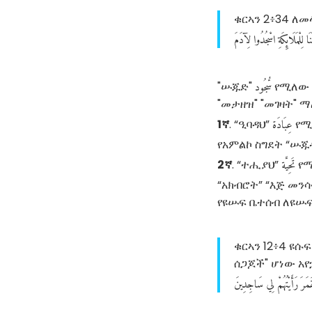
ቁርኣን 2፥34 ለመ
نَا
لِلْمَلَائِكَةِ
اسْجُدُوا
لِآدَمَ
سُّجُود
"ሡጁድ"
የሚለው 
"መታዘዝ" "መገዛት" 
عِبَادَة
1ኛ
. “ዒባዳህ”
የሚ
የአምልኮ ስግደት “ሡጁ
تَحِيَّة
2ኛ
. “ተሒያህ”
የሚ
“አክብሮት” “እጅ መን
የዩሡፍ ቤተሰብ ለዩሡፍ
ቁርኣን 12፥4 ዩሱፍ
ሰጋጆች" ሆነው አየ
َمَرَ
رَأَيْتُهُمْ
لِي
سَاجِدِينَ