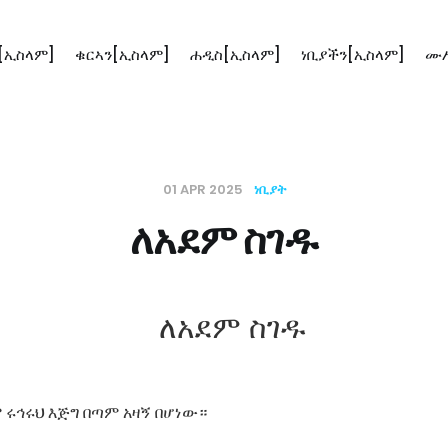
[ኢስላም]
ቁርኣን[ኢስላም]
ሐዲስ[ኢስላም]
ነቢያችን[ኢስላም]
ሙሥ
01 APR 2025
ነቢያት
ለአደም ስገዱ
 ሩኅሩህ እጅግ በጣም አዛኝ በሆነው።