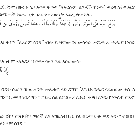
ወላጆቹንም በዙፋኑ ላይ አወጣቸው፡፡ “ለእርሱም ሰጋጆች ኾነው” ወረዱለት፡፡ እር
ልሜ ፍች ነው፡፡ ጌታ በእርግጥ እውነት አደረጋት» አለ፡፡
وَرَفَعَ
أَبَوَيْهِ
عَلَى
الْعَرْشِ
وَخَرُّوا
لَهُ
سُجَّدًا
وَقَالَ
يَا
أَبَتِ
هَـٰذَا
تَأْوِيلُ
رُؤْيَايَ
مِن
قَ
እክትም፦ "ለአደም ስገዱ" ብሎ ያዘዛቸው በተመሳሳይ ሡጁዱ አ-ተሒያህ ነበር
ላእክትም «ለአደም ስገዱ» ባልን ጊዜ አስታውስ፡፡
وَإِذْ
قُلْ
 ስግደት ሲሆን በክሌመንት መጽሐፍ ላይ ደግሞ "እግዚአብሔር የፈጠረው ሁሉ ለ
ግም ሲመጣ የሰይጣን ማኅበር ለፊልድልፍያ ኤጲስ ቆጶስ እንዲሰግዱለት እንደ
 አራዊት፣ እንስሳት፣ ወፎች እና እግዚአብሔር የፈጠረው ሁሉ ወደ አዳም ተሰበ
 ለአዳም ሰገዱ።