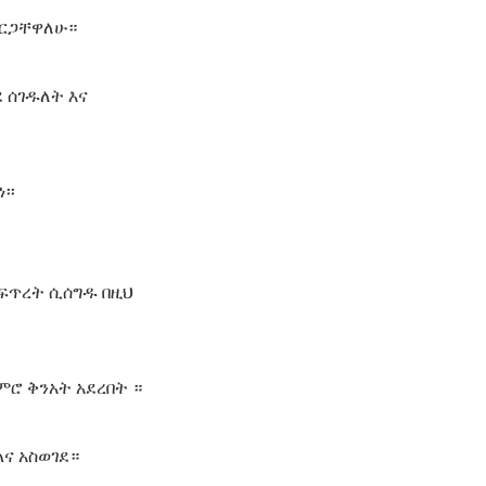
ደርጋቸዋለሁ።
ደ ሰገዱለት እና
፡፡
 ፍጥረት ሲሰግዱ በዚህ
ምሮ ቅንአት አደረበት ።
ልና አስወገደ።