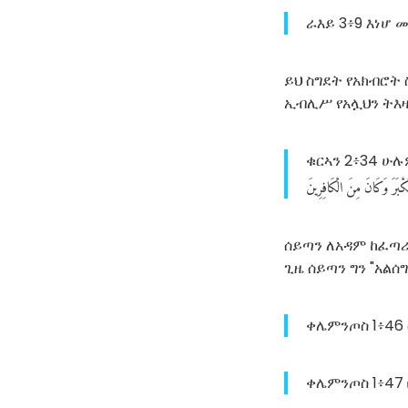
ራእይ 3፥9 እነሆ 
ይህ ስግደት የአክብሮት 
ኢብሊሥ የአሏህን ትእዛ
ቁርኣን 2፥34 ሁ
ْبَرَ
وَكَانَ
مِنَ
الْكَافِرِينَ
ሰይጣን ለአዳም ከፈጣሪ
ጊዜ ሰይጣን ግን "አል
ቀሌምንጦስ 1፥46 
ቀሌምንጦስ 1፥47 