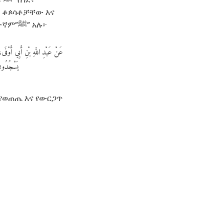
ስ ቆጶሳቶቻቸው እና
” አሉ፦
عَنْ
عَبْدِ
اللَّهِ
بْنِ
أَبِي
أَوْفَى،
يَسْجُدُون
 የወጠጤ እና የውርጋጥ