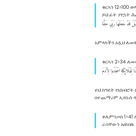
ቁርኣን 12፥100 
ይህ ፊት ያየኋት ሕ
بْلُ
قَدْ
جَعَلَهَا
رَبِّي
حَقًّا
አምላካችን አሏህ ለመላ
ቁርኣን 2፥34 ለመ
نَا
لِلْمَلَائِكَةِ
اسْجُدُوا
لِآدَمَ
ይህ ስግደት የአክብሮት
በተጨማሪም ኢየሱስ ዳ
ቀሌምንጦስ 1፥41
ራሳቸውን አዘነበሉ