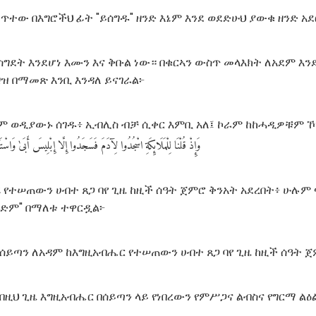
መጥተው በእግሮችህ ፊት "ይሰግዱ" ዘንድ እኔም እንደ ወደድሁህ ያውቁ ዘንድ አ
ስግደት እንደሆነ እሙን እና ቅቡል ነው። በቁርኣን ውስጥ መላእክት ለአደም እን
ዝ በማመጽ እንቢ እንዳለ ይናገራል፦
ሉም ወዲያውኑ ሰገዱ፥ ኢብሊስ ብቻ ሲቀር እምቢ አለ፤ ኮራም ከከሓዲዎቹም ኾነ
وَإِذْ
قُلْنَا
لِلْمَلَائِكَةِ
اسْجُدُوا
لِآدَمَ
فَسَجَدُوا
إِلَّا
إِبْلِيسَ
أَبَىٰ
وَاسْتَك
 የተሠጠውን ሀብተ ጸጋ ባየ ጊዜ ከዚች ሰዓት ጀምሮ ቅንአት አደረበት፥ ሁሉም
ሰግድም" በማለቱ ተዋርዷል፦
ሰይጣን ለአዳም ከእግዚአብሔር የተሠጠውን ሀብተ ጸጋ ባየ ጊዜ ከዚች ሰዓት ጀ
በዚህ ጊዜ እግዚአብሔር በሰይጣን ላይ የነበረውን የምሥጋና ልብስና የግርማ ልዕ