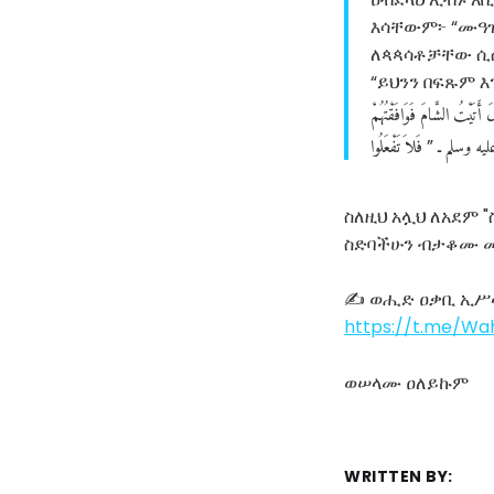
እሳቸውም፦ “ሙዓዝ
ለጳጳሳቶቻቸው ሲሰግ
“ይህንን በፍጹም እ
َ
أَتَيْتُ
الشَّامَ
فَوَافَقْتُهُمْ
ليه
وسلم
ـ
فَلاَ
تَفْعَلُوا
‏”‏
ስለዚህ አሏህ ለአደም 
ስድባችሁን ብታቆሙ መል
✍ ወሒድ ዐቃቢ ኢሥ
https://t.me/W
ወሠላሙ ዐለይኩም
WRITTEN BY: