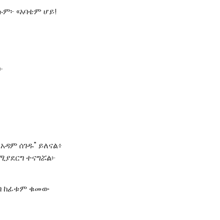
ሱም፦ «አባቴም ሆይ!
፦
አዳም ሰገዱ" ይለናል፥
ሚያደርግ ተናግሯል፦
ሰበ ከፊቱም ቁመው