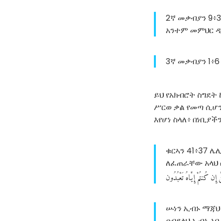
2ኛ መቃብያን 9፥
አንተም መምህር ዲ
3ኛ መቃብያን 1፥
ይህ የአክብሮት ስግደት 
ሥርወ ቃል የመጣ ሲሆን
ቁርኣን 41፥37 
ለፈጠራቸው አላህ ስ
َ
إِن
كُنتُمْ
إِيَّاهُ
تَعْبُدُون
ሡነን ኢብኑ ማጃህ 
ዐብደላህ ኢብኑ አቢ 