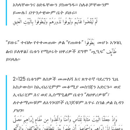
አካላቸውንና ዕድፋቸውን ያስወግዱ፡፡ ስለቶቻቸውንም
ይሙሉ፤
በጥንታዊውም ቤት ይዙሩ
፡፡
ثُمَّ
لْيَقْضُوا
تَفَثَهُمْ
وَلْيُوفُوا
نُذُورَهُمْ
وَلْيَطَّوَّفُوا
بِالْبَيْتِ
الْعَتِيقِ
يَطَّوَّفُوا
“ይዙሩ” ተብሎ የተቀመጠው ቃል “የጠወፉ”
መሆኑ አንባቢ
طَآئِف
ልብ ይለዋል፤ ቤቱን የሚዞሩት ዘዋሪዎች ደግሞ “ጧዒፍ”
ይባላሉ፦
2፥125 ቤቱንም ለሰዎች መመለሻ እና ጸጥተኛ ባደረግን ጊዜ
አስታውስ፡፡ ከኢብራሂምም መቆሚያ መስገጃን አድርጉ፡፡
ወደ
ኢብራሂም እና ወደ ኢስማዒልም ቤቴን “ለዘዋሪዎቹ”፣
ለተቀማጮቹም ለአጎንባሾች ሰጋጆቹም አጥሩ ስንል ቃል ኪዳን
ያዝን
፡፡
وَإِذْ
جَعَلْنَا
الْبَيْتَ
مَثَابَةً
لِّلنَّاسِ
وَأَمْنًا
وَاتَّخِذُوا
مِن
مَّقَامِ
إِبْرَاهِيمَ
مُصَلًّى
وَعَهِدْنَا
إِلَىٰ
إِبْرَاهِيمَ
وَإِسْمَاعِيلَ
أَن
طَهِّرَا
بَيْتِيَ
لِلطَّائِفِينَ
وَالْعَاكِفِينَ
وَالرُّكَّعِ