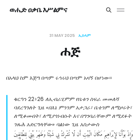
ወሒድ ዐቃቤ እሥልምና
31 MAY 2025
ኢስላም
ሐጅ
በአላህ ስም እጅግ በጣም ሩኅሩህ በጣም አዛኝ በሆነው፡፡
ቁርዓን 22፥26
ለኢብራሂምም የቤቱን ስፍራ መመለሻ
ባደረግንለት ጊዜ «በእኔ ምንንም አታጋራ፣ ቤቴንም ለሚዞሩት፣
ለሚቆሙበት፣ ለሚያጎነብሱት እና በግንባራቸውም ለሚደፉት
ንጹሕ አድርግላቸው» ባልነው ጊዜ አስታውስ
وَإِذْ
بَوَّأْنَا
لِإِبْرَاهِيمَ
مَكَانَ
الْبَيْتِ
أَن
لَّا
تُشْرِكْ
بِي
شَيْئًا
وَطَهِّرْ
بَيْتِيَ
لِلطَّائِفِينَ