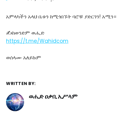
አምላካችን አላህ ቤቱን ከሚጎበኙት ባሮቹ ያድርገን! አሚን።
✍️ከወንድም ወሒድ
https://t.me/Wahidcom
ወሰላሙ አለይኩም
WRITTEN BY:
ወሒድ ዐቃቢ ኢሥላም