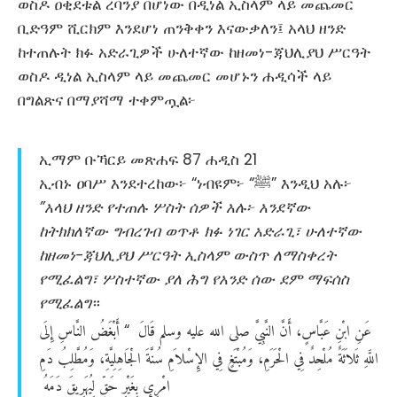
ወስዶ ዐቂደቱል ረባንያ በሆነው በዲነል ኢስላም ላይ መጨመር
ቢድዓም ሺርክም እንደሆነ ጠንቅቀን እናውቃለን፤ አላህ ዘንድ
ከተጠሉት ክፉ አድራጊዎች ሁለተኛው ከዘመነ-ጃህሊያህ ሥርዓት
ወስዶ ዲነል ኢስላም ላይ መጨመር መሆኑን ሐዲሳች ላይ
በግልጽና በማያሻማ ተቀምጧል፦
ኢማም ቡኻርይ መጽሐፍ 87 ሐዲስ 21
ኢብኑ ዐባሥ እንደተረከው፦ “ነብዩም፦ “ﷺ” እንዲህ አሉ፦
”አላህ ዘንድ የተጠሉ ሦስት ሰዎች አሉ፦ አንደኛው
ከትክክለኛው ግብረገብ ወጥቶ ክፉ ነገር አድራጊ፣ ሁለተኛው
ከዘመነ-ጃህሊያህ ሥርዓት ኢስላም ውስጥ ለማስቀረት
የሚፈልግ፣ ሦስተኛው ያለ ሕግ የአንድ ሰው ደም ማፍሰስ
የሚፈልግ
።
عَنِ
ابْنِ
عَبَّاسٍ،
أَنَّ
النَّبِيَّ
صلى
الله
عليه
وسلم
قَالَ
أَبْغَضُ
النَّاسِ
إِلَى
‏ “‏
اللَّهِ
ثَلاَثَةٌ
مُلْحِدٌ
فِي
الْحَرَمِ،
وَمُبْتَغٍ
فِي
الإِسْلاَمِ
سُنَّةَ
الْجَاهِلِيَّةِ،
وَمُطَّلِبُ
دَمِ
امْرِئٍ
بِغَيْرِ
حَقٍّ
لِيُهَرِيقَ
دَمَهُ
‏