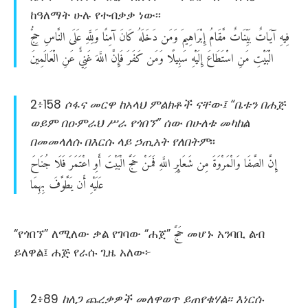
ከዓለማት ሁሉ የተብቃቃ ነው፡፡
فِيهِ
آيَاتٌ
بَيِّنَاتٌ
مَّقَامُ
إِبْرَاهِيمَ
وَمَن
دَخَلَهُ
كَانَ
آمِنًا
وَلِلَّهِ
عَلَى
النَّاسِ
حِجُّ
الْبَيْتِ
مَنِ
اسْتَطَاعَ
إِلَيْهِ
سَبِيلًا
وَمَن
كَفَرَ
فَإِنَّ
اللَّهَ
غَنِيٌّ
عَنِ
الْعَالَمِينَ
2፥158
ሶፋና መርዋ ከአላህ ምልክቶች ናቸው፤ “ቤቱን በሐጅ
ወይም በዑምራህ ሥራ የጎበኘ” ሰው በሁለቱ መካከል
በመመላለሱ በእርሱ ላይ ኃጢአት የለበትም
፡፡
إِنَّ
الصَّفَا
وَالْمَرْوَةَ
مِن
شَعَائِرِ
اللَّهِ
فَمَنْ
حَجَّ
الْبَيْتَ
أَوِ
اعْتَمَرَ
فَلَا
جُنَاحَ
عَلَيْهِ
أَن
يَطَّوَّفَ
بِهِمَا
حَجَّ
“የጎበኘ” ለሚለው ቃል የገባው “ሐጀ”
መሆኑ አንባቢ ልብ
ይለዋል፤ ሐጅ የራሱ ጊዜ አለው፦
2፥89
ከለጋ ጨረቃዎች መለዋወጥ ይጠየቁሃል፡፡ እነርሱ