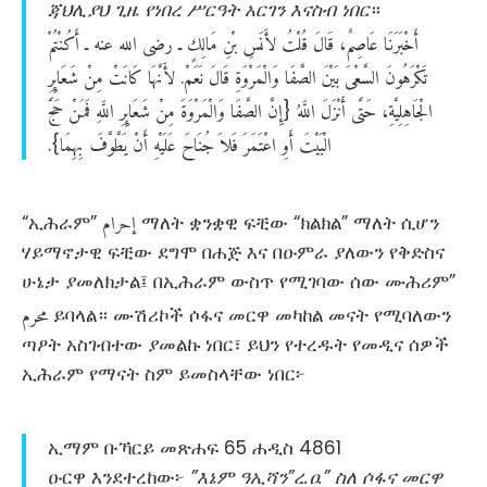
ጃህሊያህ ጊዜ የነበረ ሥርዓት አርገን እናስብ ነበር
።
أَخْبَرَنَا
عَاصِمٌ،
قَالَ
قُلْتُ
لأَنَسِ
بْنِ
مَالِكٍ
ـ
رضى
الله
عنه
ـ
أَكُنْتُمْ
تَكْرَهُونَ
السَّعْىَ
بَيْنَ
الصَّفَا
وَالْمَرْوَةِ
قَالَ
نَعَمْ
لأَنَّهَا
كَانَتْ
مِنْ
شَعَائِرِ
‏.‏
الْجَاهِلِيَّةِ،
حَتَّى
أَنْزَلَ
اللَّهُ
إِنَّ
الصَّفَا
وَالْمَرْوَةَ
مِنْ
شَعَائِرِ
اللَّهِ
فَمَنْ
حَجَّ
‏{‏
الْبَيْتَ
أَوِ
اعْتَمَرَ
فَلاَ
جُنَاحَ
عَلَيْهِ
أَنْ
يَطَّوَّفَ
بِهِمَا
‏}‌‏.‏
إحرام
“ኢሕራም”
ማለት ቋንቋዊ ፍቺው “ክልክል” ማለት ሲሆን
ሃይማኖታዊ ፍቺው ደግሞ በሐጅ እና በዑምራ ያለውን የቅድስና
ሁኔታ ያመለክታል፤ በኢሕራም ውስጥ የሚገባው ሰው ሙሕሪም”
محرم
ይባላል። ሙሽሪኮች ሶፋና መርዋ መካከል መናት የሚባለውን
ጣዖት አስገብተው ያመልኩ ነበር፣ ይህን የተረዱት የመዲና ሰዎች
ኢሕራም የማናት ስም ይመስላቸው ነበር፦
ኢማም ቡኻርይ መጽሐፍ 65 ሐዲስ 4861
ዑርዋ እንደተረከው፦
”እኔም ዓኢሻን”ረ.ዐ.” ስለ ሶፋና መርዋ