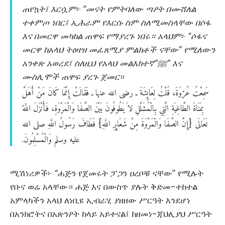
ጠየኳት፤ እርሷም፦ “መናት የምትባለው ጣዖት በሙሸለል
ተቀምጦ ነበር፤ ኢሕራም የእርሱ ስም ስለሚመስላቸው በሶፋ
እና በመርዋ መካከል ጠዋፍ የማያረጉ ነበሩ። አላህም፦ “ሶፋና
መርዋ ከአላህ ትዕዛዝ መፈጸሚያ ምልክቶች ናቸው” የሚለውን
አንቀጽ አወረደ፤ ስለዚህ የአላህ መልእክተኛ”ﷺ” እና
ሙስሊሞች ጠዋፍ ያረጉ ጀመር
።
سَمِعْتُ
عُرْوَةَ،
قُلْتُ
لِعَائِشَةَ
ـ
رضى
الله
عنها
ـ
فَقَالَتْ
إِنَّمَا
كَانَ
مَنْ
أَهَلَّ
بِمَنَاةَ
الطَّاغِيَةِ
الَّتِي
بِالْمُشَلَّلِ
لاَ
يَطُوفُونَ
بَيْنَ
الصَّفَا
وَالْمَرْوَةِ،
فَأَنْزَلَ
اللَّهُ
تَعَالَى
إِنَّ
الصَّفَا
وَالْمَرْوَةَ
مِنْ
شَعَائِرِ
اللَّهِ
فَطَافَ
رَسُولُ
اللَّهِ
صلى
الله
‏{‏
‏}‏
عليه
وسلم
وَالْمُسْلِمُونَ
‏.‏
ሚሽነሪዎች፦ “ሐጅን የጀመሩት ፓጋን ዐረቦቹ ናቸው” የሚሉት
የቡና ወሬ አላቸው። ሐጅ እና በውስጥ ያሉት ቅድመ-ተከተል
አምላካችን አላህ ለነቢዩ ኢብራሂ ያዘዘው ሥርዓት እንደሆነ
በአንክሮትና በአጽንዖት ከላይ አይተናል፤ ከዘመነ-ጃህሊያህ ሥርዓት