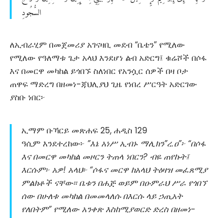
السُّجُودِ
ለኢብራሂም በመጀመሪያ አገናዛቢ መደብ “ቤቴን” የሚለው
የሚለው የዓለማቱ ጌታ አላህ እንደሆነ ልብ አድርግ፤ ቁሬሾች በሶፋ
እና በመርዋ መካከል ይጎበኙ ስለነበር የአንሷር ሰዎች በዛ ቦታ
ጠዋፍ ማድረግ በዘመነ-ጃህሊያህ ጊዜ የነበረ ሥርዓት አድርገው
ያስቡ ነበር፦
ኢማም ቡኻርይ መጽሐፍ 25, ሐዲስ 129
ዓሲም እንደተረከው፦
”እኔ አነሥ ኢብኑ ማሊክን”ረ.ዐ”፦ “በሶፋ
እና በመርዋ መካከል መዞርን ትጠላ ነበርን? ብዬ ጠየኩት፤
እርሱም፦ አዎ! አላህ፦ “ሶፋና መርዋ ከአላህ ትዕዛዝ መፈጸሚያ
ምልክቶች ናቸው፡፡ ቤቱን በሐጅ ወይም በዑምራህ ሥራ የጎበኘ
ሰው በሁለቱ መካከል በመመላለሱ በእርሱ ላይ ኃጢአት
የለበትም” የሚለው አንቀጽ እስከሚያወርድ ድረስ በዘመነ-