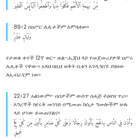
مِّنۢ
بَهِيمَةِ
ٱلْأَنْعَٰمِ
فَكُلُوا۟
مِنْهَا
وَأَطْعِمُوا۟
ٱلْبَآئِسَ
ٱلْفَقِيرَ
89፥2
በዐሥር ሌሊቶችም እምላለው
፡፡
وَلَيَالٍ
عَشْرٍۢ
የታወቁ ቀኖች 12ኛ ወር- ዙል-ሒጃህ ላይ የመጀመሪያዎቹ ዐሥሩ
ሌሊቶች ናቸው። አላህ በዚህ ወቅት ቤቱን እንዲጎበኙ ያዘዘው
ለኢብራሂም ነው፦
22፥27
አልነውም፡- በሰዎችም ውስጥ በሐጅ ትዕዛዝ ጥራ
፡፡
እግረኞች ከየሩቅ መንገድ በሚመጡ ከሲታ ግመሎችም ሁሉ
ላይ ሆነው ይመጡሃልና፡፡
وَأَذِّن
فِي
النَّاسِ
بِالْحَجِّ
يَأْتُوكَ
رِجَالًا
وَعَلَىٰ
كُلِّ
ضَامِرٍ
يَأْتِينَ
مِن
كُلِّ
فَجٍّ
عَمِيقٍ