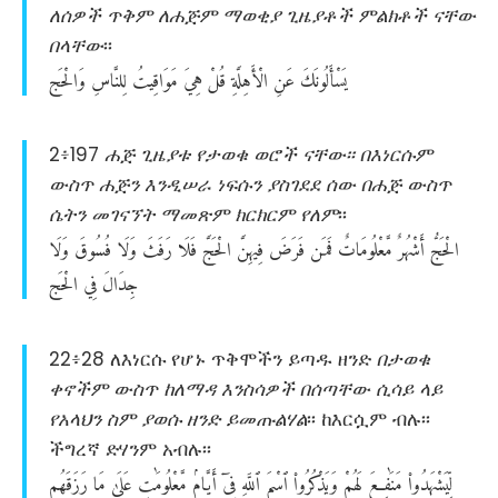
ለሰዎች ጥቅም ለሐጅም ማወቂያ ጊዜያቶች ምልክቶች ናቸው
በላቸው
፡፡
يَسْأَلُونَكَ
عَنِ
الْأَهِلَّةِ
قُلْ
هِيَ
مَوَاقِيتُ
لِلنَّاسِ
وَالْحَج
2፥197
ሐጅ ጊዜያቱ የታወቁ ወሮች ናቸው፡፡ በእነርሱም
ውስጥ ሐጅን እንዲሠራ ነፍሱን ያስገደደ ሰው በሐጅ ውስጥ
ሴትን መገናኘት ማመጽም ክርክርም የለም
፡፡
الْحَجُّ
أَشْهُرٌ
مَّعْلُومَاتٌ
فَمَن
فَرَضَ
فِيهِنَّ
الْحَجَّ
فَلَا
رَفَثَ
وَلَا
فُسُوقَ
وَلَا
جِدَالَ
فِي
الْحَج
22፥28 ለእነርሱ የሆኑ ጥቅሞችን ይጣዱ ዘንድ
በታወቁ
ቀኖችም ውስጥ ከለማዳ እንስሳዎች በሰጣቸው ሲሳይ ላይ
የአላህን ስም ያወሱ ዘንድ ይመጡልሃል
፡፡ ከእርሷም ብሉ፡፡
ችግረኛ ድሃንም አብሉ፡፡
لِّيَشْهَدُوا۟
مَنَٰفِعَ
لَهُمْ
وَيَذْكُرُوا۟
ٱسْمَ
ٱللَّهِ
فِىٓ
أَيَّامٍۢ
مَّعْلُومَٰتٍ
عَلَىٰ
مَا
رَزَقَهُم