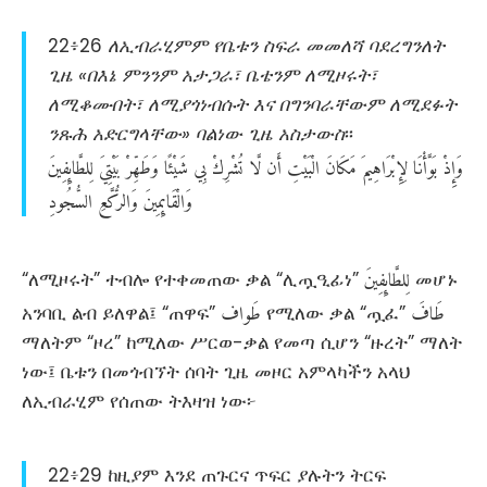
22፥26
ለኢብራሂምም የቤቱን ስፍራ መመለሻ ባደረግንለት
ጊዜ «በእኔ ምንንም አታጋራ፣ ቤቴንም ለሚዞሩት፣
ለሚቆሙበት፣ ለሚያጎነብሱት እና በግንባራቸውም ለሚደፉት
ንጹሕ አድርግላቸው» ባልነው ጊዜ አስታውስ
፡፡
وَإِذْ
بَوَّأْنَا
لِإِبْرَاهِيمَ
مَكَانَ
الْبَيْتِ
أَن
لَّا
تُشْرِكْ
بِي
شَيْئًا
وَطَهِّرْ
بَيْتِيَ
لِلطَّائِفِينَ
وَالْقَائِمِينَ
وَالرُّكَّعِ
السُّجُودِ
لِلطَّائِفِينَ
“ለሚዞሩት” ተብሎ የተቀመጠው ቃል “ሊጧዒፊነ”
መሆኑ
طَافَ
طَواف
አንባቢ ልብ ይለዋል፤ “ጠዋፍ”
የሚለው ቃል “ጧፈ”
ማለትም “ዞረ” ከሚለው ሥርወ-ቃል የመጣ ሲሆን “ዙረት” ማለት
ነው፤ ቤቱን በመጎብኘት ሰባት ጊዜ መዞር አምላካችን አላህ
ለኢብራሂም የሰጠው ትእዛዝ ነው፦
22፥29 ከዚያም እንደ ጠጉርና ጥፍር ያሉትን ትርፍ