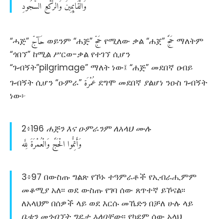
وَالْقَائِمِينَ
وَالرُّكَّعِ
السُّجُودِ
حَجَّ
حَجّ
حَآجّ
“ሓጅ”
ወይንም “ሐጅ”
የሚለው ቃል “ሐጀ”
ማለትም
“ጎበኘ” ከሚል ሥርወ-ቃል የተገኘ ሲሆን
“ጉብኝት”pilgrimage” ማለት ነው፤ “ሐጅ” መደበኛ ዐብይ
عُمْرَة
ጉብኝት ሲሆን “ዑምራ”
ደግሞ መደበኛ ያልሆነ ንዑስ ጉብኝት
ነው፦
2፥196
ሐጅን እና ዑምራንም ለአላህ ሙሉ
وَأَتِمُّوا
الْحَجَّ
وَالْعُمْرَةَ
لِلَّه
3፥97 በውስጡ ግልጽ የኾኑ ተዓምራቶች የኢብራሒምም
መቆሚያ አለ፡፡ ወደ ውስጡ የገባ ሰው ጸጥተኛ ይኾናል፡፡
ለአላህም በሰዎች ላይ ወደ እርሱ መኼድን በቻለ ሁሉ ላይ
ቤቱን መጎብኘት ግዴታ አለባቸው
፡፡ የካደም ሰው አላህ