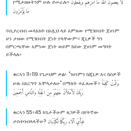
لَّا
يَعْصُونَ
اللَّهَ
مَا
أَمَرَهُمْ
وَيَفْعَلُونَ
የሚታዘዙትንም ሁሉ ይሠራሉ፡፡
مَا
يُؤْمَرُونَ
፨ሲያረብብ መላእክት በአሏህ ላይ አምጸው የሚገቡበት ጀሀነም
ሆነ ታዘው የሚገቡበት ጀነት የላቸውም። ጂኒዎች ግን
በምርጫቸው አምነው ጀነት ወይም ክደው ጀሀነም መግባት
ይችላሉ፦
ቁርኣን 11፥119 የጌታህም ቃል፦ "ገሀነምን ከጂኒዎ እና ከሰዎች
وَتَمَّتْ
كَلِمَةُ
ሁሉ በእርግጥ እሞላታለሁ" በማለት ተፈጸመች።
رَبِّكَ
لَأَمْلَأَنَّ
جَهَنَّمَ
مِنَ
الْجِنَّةِ
وَالنَّاسِ
أَجْمَعِينَ
ቁርኣን 55፥45 ከጌታችሁም ጸጋዎች በየትኛው
فَبِأَيِّ
آلَاءِ
رَبِّكُمَا
تُكَذِّبَان
ታስተባብላላችሁ?