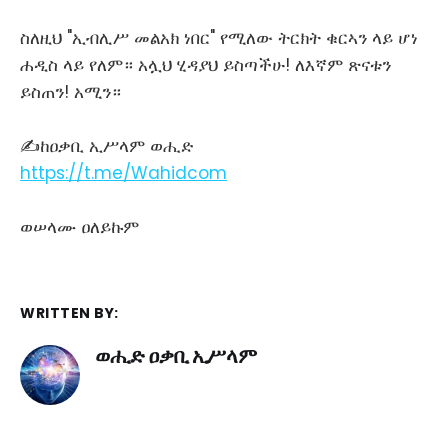
ስለዚህ "ኢብሊሥ መልአክ ነበር" የሚለው ትርክት ቁርኣን ላይ ሆነ
ሐዲስ ላይ የለም። አሏህ ሂዳያህ ይስጣችሁ! ለእኛም ጽናቱን
ይስጠን! አሚን።
✍ከዐቃቢ ኢሥላም ወሒድ
https://t.me/Wahidcom
ወሠላሙ ዐለይኩም
WRITTEN BY:
ወሒድ ዐቃቢ ኢሥላም