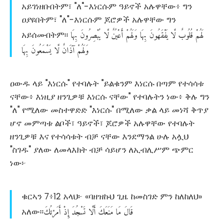
አይገነዘቡበትም፣ "ለ"-እነርሱም ዓይኖች አሉዋቸው፥ ግን
ዐያዩበትም፣ "ለ"-እነርሱም ጆሮዎች አሉዋቸው ግን
لَهُمْ
قُلُوبٌ
لَّا
يَفْقَهُونَ
بِهَا
وَلَهُمْ
أَعْيُنٌ
لَّا
يُبْصِرُونَ
بِهَا
አይሰሙበትም፡፡
وَلَهُمْ
آذَانٌ
لَّا
يَسْمَعُونَ
بِهَا
ዐውዱ ላይ "እነርሱ" የተባሉት "ይልቁንም እነርሱ በጣም የተሳሳቱ
ናቸው፥ እነዚያ ዘንጊዎቹ እነርሱ ናቸው" የተባሉትን ነው፥ ቅሉ ግን
"ለ" የሚለው መስተዋድድ "እነርሱ" በሚለው ቃል ላይ መነሻ ቅጥያ
ሆኖ መምጣቱ ልቦች፣ ዓይኖች፣ ጆሮዎች አሉዋቸው የተባሉት
ዘንጊዎቹ እና የተሳሳቱት ብቻ ናቸው እንደማንል ሁሉ አሏህ
"ስገዱ" ያለው ለመላእክት ብቻ ሳይሆን ለኢብሊሥም ጭምር
ነው፦
ቁርኣን 7፥12 አላህ፦ «ባዘዝኩህ ጊዜ ከመስገድ ምን ከለከለህ»
قَالَ
مَا
مَنَعَكَ
أَلَّا
تَسْجُدَ
إِذْ
أَمَرْتُكَ
አለው፡፡