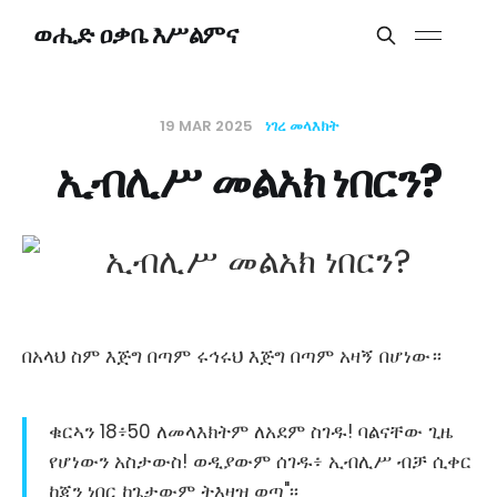
ወሒድ ዐቃቤ እሥልምና
19 MAR 2025
ነገረ መላእክት
ኢብሊሥ መልአክ ነበርን?
በአላህ ስም እጅግ በጣም ሩኅሩህ እጅግ በጣም አዛኝ በሆነው።
ቁርኣን 18፥50 ለመላእክትም ለአደም ስገዱ! ባልናቸው ጊዜ
የሆነውን አስታውስ! ወዲያውም ሰገዱ፥ ኢብሊሥ ብቻ ሲቀር
ከጂን ነበር ከጌታውም ትእዛዝ ወጣ"፡፡