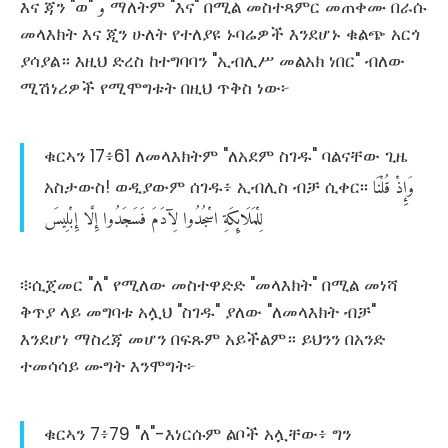
وَ
እና ጃን "ወ"
ማለትም "እና" በሚል መስተጻምር መጠቀሙ በራሱ
መላእክት እና ጂን ሁለት የተለያዩ ኑባሬዎች እንደሆኑ ቁልጭ አርጎ
ያሳያል። እዚህ ድረስ ከተግባባን "ኢብሊሥ መልአክ ነበር" ብለው
ሚሽነሪዎች የሚሞግቱት በዚህ ጥቅስ ነው፦
ቁርኣን 17፥61 ለመላእክትም "ለአደም ስገዱ" ባልናቸው ጊዜ
وَإِذْ
قُلْنَا
አስታውስ! ወዲያውም ሰገዱ፥ ኢብሊስ ብቻ ሲቀር፡፡
لِلْمَلَائِكَةِ
اسْجُدُوا
لِآدَمَ
فَسَجَدُوا
إِلَّا
إِبْلِيسَ
፨ሲጀመር "ለ" የሚለው መስተዋድድ "መላእክት" በሚል መነሻ
ቅጥያ ላይ መግባቱ አሏህ "ስገዱ" ያለው "ለመላእክት ብቻ"
እንደሆነ ማስረጃ መሆን በፍጹም አይችልም። ይህንን በአንድ
ተመሳሳይ ሙግት እንሞግት፦
ቁርኣን 7፥79 "ለ"-እነርሱም ልቦች አሏቸው፥ ግን