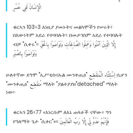
الْإِنسَانَ
لَفِي
خُسْرٍ
ቁርኣን 103፥3 እነዚያ ያመኑትና መልካሞችን የሠሩት፣
በእውነትም አደራ የተባባሉት፣ በመታገስም አደራ የተባባሉት
إِلَّا
الَّذِينَ
آمَنُوا
وَعَمِلُوا
الصَّالِحَاتِ
وَتَوَاصَوْا
بِالْحَقِّ
ብቻ "ሲቀሩ"፡፡
وَتَوَاصَوْا
بِالصَّبْرِ
اِسْتِثْنَاء
الْمُنقَطِع
ሁለተኛው ደግሞ "ኢሥቲስናኡል ሙንቀጢዕ"
‏
ሲሆን
مُنقَطِع
"ሙንቀጢዕ"
ማለት "ያልተያያዘ"detached" ማለት
ነው፦
ቁርኣን 26፥77 «እነርሱም ለእኔ ጠላቶች ናቸው፥ ግን
فَإِنَّهُمْ
عَدُوٌّ
لِّي
إِلَّا
رَبَّ
الْعَالَمِينَ
የዓለማት ጌታ "ሲቀር"»፡፡