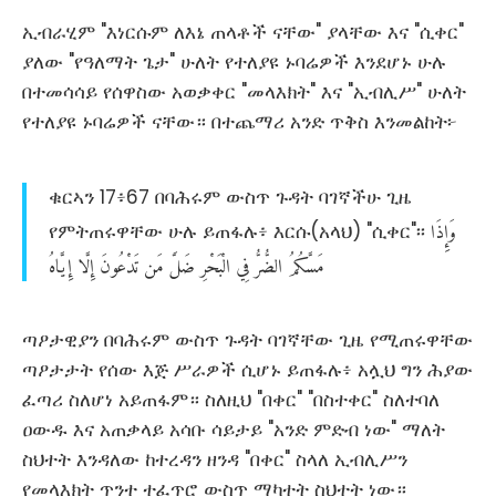
ኢብራሂም "እነርሱም ለእኔ ጠላቶች ናቸው" ያላቸው እና "ሲቀር"
ያለው "የዓለማት ጌታ" ሁለት የተለያዩ ኑባሬዎች እንደሆኑ ሁሉ
በተመሳሳይ የሰዋስው አወቃቀር "መላእክት" እና "ኢብሊሥ" ሁለት
የተለያዩ ኑባሬዎች ናቸው። በተጨማሪ አንድ ጥቅስ እንመልከት፦
ቁርኣን 17፥67 በባሕሩም ውስጥ ጉዳት ባገኛችሁ ጊዜ
وَإِذَا
የምትጠሩዋቸው ሁሉ ይጠፋሉ፥ እርሱ(አላህ) "ሲቀር"፡፡
مَسَّكُمُ
الضُّرُّ
فِي
الْبَحْرِ
ضَلَّ
مَن
تَدْعُونَ
إِلَّا
إِيَّاهُ
ጣዖታዊያን በባሕሩም ውስጥ ጉዳት ባገኛቸው ጊዜ የሚጠሩዋቸው
ጣዖታታት የሰው እጅ ሥራዎች ሲሆኑ ይጠፋሉ፥ አሏህ ግን ሕያው
ፈጣሪ ስለሆነ አይጠፋም። ስለዚህ "በቀር" "በስተቀር" ስለተባለ
ዐውዱ እና አጠቃላይ አሳቡ ሳይታይ "አንድ ምድብ ነው" ማለት
ስህተት እንዳለው ከተረዳን ዘንዳ "በቀር" ስላለ ኢብሊሥን
የመላእክት ጥንተ ተፈጥሮ ውስጥ ማካተት ስህተት ነው።