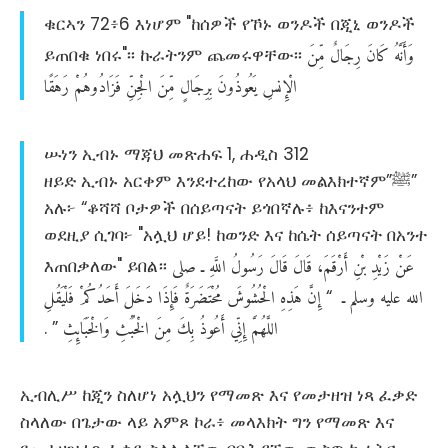
ቁርኣን 72፥6 እነሆም "ከሰዎች የኾኑ ወንዶች በጂኒ ወንዶች
وَأَنَّهُ
كَانَ
رِجَالٌ
مِّنَ
ይጠበቁ ነበሩ"፡፡ ኩራትንም ጨመሩዋቸው፡፡
الْإِنسِ
يَعُوذُونَ
بِرِجَالٍ
مِّنَ
الْجِنِّ
فَزَادُوهُمْ
رَهَقًا
ሡነን ኢብኑ ማጃህ መጽሐፍ 1, ሐዲስ 312
ዘይድ ኢብኑ አርቀም እንደተረከው የአላህ መልእክተኛም”ﷺ”
አሉ፦ “ቆሻሻ ቦታዎች በሰይጣናት ይጎበኛሉ፥ ከእናንተም
ወደዚያ ሲገባ፦ "አሏህ ሆይ! ከወንድ እና ከሴት ሰይጣናት በአንተ
عَنْ
زَيْدِ
بْنِ
أَرْقَمَ،
قَالَ
قَالَ
رَسُولُ
اللَّهِ
ـ
صلى
እጠበቃለው" ይበል።
الله
عليه
وسلم
ـ
إِنَّ
هَذِهِ
الْحُشُوشَ
مُحْتَضَرَةٌ
فَإِذَا
دَخَلَ
أَحَدُكُمْ
فَلْيَقُلِ
‏ “‏
اللَّهُمَّ
إِنِّي
أَعُوذُ
بِكَ
مِنَ
الْخُبُثِ
وَالْخَبَائِثِ
‏”‏ ‏.‏
ኢብሊሥ ከጂን ስለሆነ አሏህን የማመጽ እና የመታዘዝ ነጻ ፈቃድ
ስላለው በጌታው ላይ አምጾ ኮራ፥ መላእክት ግን የማመጽ እና