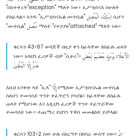
"በስተቀረት"exception" ማለት ነው፥ ኢሥቲስናእ በሁለት
اِسْتِثْنَاء
الْمُتَّصِل
ይከፈላል። አንዱ "ኢሥቲስናኡል ሙተሲል"
‏
ሲሆን
مُتَّصِل
"ሙተሲል"
ማለት "የተያያዘ"attached" ማለት ነው፦
ቁርኣን 43፥67 ወዳጆች በዚያ ቀን ከፊላቸው ለከፊሉ ጠላት
الْأَخِلَّاءُ
يَوْمَئِذٍ
بَعْضُهُمْ
لِبَعْضٍ
ነው፡፡ አላህን ፈሪዎች ብቻ "ሲቀሩ"፡፡
عَدُوٌّ
إِلَّا
الْمُتَّقِينَ
إِلَّا
እዚህ አንቀጽ ላይ "ኢላ"
የሚለው ኢሥቲስናኡል ሙተሲል
ስለሆነ ተመሳሳይ ጥንተ ተፈጥሮን ያሳያል፥ ከፊላቸው ለከፊሉ
ጠላት የሚሆነው እና አሏህን ፈሪዎች ጥንተ ተፈጥሯቸው
ተመሳሳይ ነው። ተጨማሪ ይህንን ጥቅስ መመልከት ይቻላል፦
إِنَّ
ቁርኣን 103፥2 ሰው ሁሉ በእርግጥ በከሳራ ውስጥ ነው፡፡