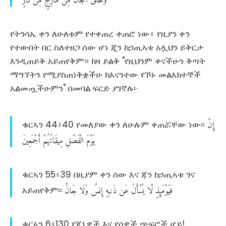
የትንሳኤ ቀን ለሁለቱም የተቀጠረ ቀጠሮ ነው፥ የዚያን ቀን
የተውበት በር ስለተዘጋ ሰው ሆነ ጂን ከኃጢኣቱ አሏህን ይቅርታ
እንዲጠይቅ አይጠየቅም። ከዛ ይልቅ "የዚህንም ቀናችሁን ቅጣት
ማግኘትን የሚያስጠነቅቋችሁ ከእናንተው የኾኑ መልእክተኞች
አልመጧችሁምን" በመባል ፍርድ ያገኛሉ፦
إِنَّ
ቁርኣን 44፥40 የመለያው ቀን ለሁሉም ቀጠሯቸው ነው፡፡
يَوْمَ
الْفَصْلِ
مِيقَاتُهُمْ
أَجْمَعِينَ
ቁርኣን 55፥39 በዚያም ቀን ሰው እና ጃን ከኃጢኣቱ ገና
فَيَوْمَئِذٍ
لَّا
يُسْأَلُ
عَن
ذَنبِهِ
إِنسٌ
وَلَا
جَانٌّ
አይጠየቅም፡፡
ቁርኣን 6፥130 የጂኒዎች እና የሰዎች ጭፍሮች ሆይ!