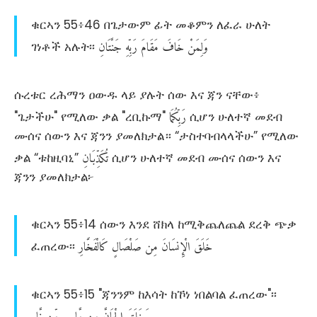
ቁርኣን 55፥46 በጌታውም ፊት መቆምን ለፈራ ሁለት
وَلِمَنْ
خَافَ
مَقَامَ
رَبِّهِ
جَنَّتَانِ
ገነቶች አሉት፡፡
ሱረቱር ረሕማን ዐውዱ ላይ ያሉት ሰው እና ጃን ናቸው፥
رَبِّكُمَا
"ጌታችሁ" የሚለው ቃል "ረቢኩማ"
ሲሆን ሁለተኛ መደብ
ሙሰና ሰውን እና ጃንን ያመለክታል። “ታስተባብላላችሁ” የሚለው
تُكَذِّبَانِ
ቃል “ቱከዚባኒ”
ሲሆን ሁለተኛ መደብ ሙሰና ሰውን እና
ጃንን ያመለክታል፦
ቁርኣን 55፥14 ሰውን እንደ ሸክላ ከሚቅጨለጨል ደረቅ ጭቃ
خَلَقَ
الْإِنسَانَ
مِن
صَلْصَالٍ
كَالْفَخَّارِ
ፈጠረው፡፡
ቁርኣን 55፥15 "ጃንንም ከእሳት ከኾነ ነበልባል ፈጠረው"፡፡
وَخَلَقَ
الْجَانَّ
مِن
مَّارِجٍ
مِّن
نَّارٍ