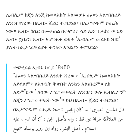
ኢብሊሥ ከጂን እንጂ ከመላእክት አለመሆኑ ሐሠን አል-በስሪይ
እንደተናገረው በኢብኑ ጀሪር ተተርኳል፥ በኢሥናዱም ሶሒሕ
ነው። ኢብኑ ከሲር በመቀጠል በተፍሢሩ ላይ አድ-ደሓክ፣ ሠዒድ
ኢብኑ ጀቢር፣ ኢብኑ ኢሥሐቅ ወዘተ "ኢብሊሥ መልአክ ነበር"
ያሉት ከኢሥራዒልያት ትርክት እንደሆነ ተናግሯል፦
ተፍሢሩል ኢብኑ ከሲር 18፥50
"ሐሠን አል-በስሪይ እንደተናገረው፦ "ኢብሊሥ ከመላእክት
አይደለም፥ ለአንዲት ቅጽበት እንኳን አልነበረም። ልክ
አደም"ዐ.ሠ." ለሰው ሥረ-መሠረት እንደሆነ ሁሉ ኢብሊሥም
ለጂን ሥረ-መሠረት ነው"። ይህ በኢብኑ ጀሪር ተተርኳል፥
قال
الحسن
البصري
ما
كان
إبليس
በኢሥናዱም ሶሒሕ ነው።
:
عليه
،
آدم
أن
كما
،
الجن
لأصل
وإنه
،
قط
عين
طرفة
الملائكة
من
صحيح
بإسناد
جرير
ابن
رواه
البشر
أصل
،
السلام
.