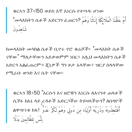
ቁርኣን 37፥150 ወይስ እኛ እነርሱ የተጣዱ ሆነው
أَمْ
خَلَقْنَا
الْمَلَائِكَةَ
إِنَاثًا
وَهُمْ
"መላእክትን ሴቶች አድርገን ፈጠርን?
شَاهِدُونَ
ከመላእክት መካከል ሴቶች ቢኖሩ ኖሮ ቁሬሾች፦ "መላእክት ሴቶች
ናቸው" ማለታቸውን አይቃወምም ነበር፥ አሏህ መላእክትን ሴቶች
አድርጎ አልፈጠረም። ጂኒዎች ግን ጾታ አላቸው፥ ዝርያ ስላላቸው
የሚራቡ ወንድ እና ሴት ናቸው፦
ቁርኣን 18፥50 "እርሱን እና ዘሮቹን እነርሱ ለእናንተ ጠላቶች
ሲኾኑ ከእኔ ላይ ረዳቶች አድርጋችሁ ትይዛላችሁን? ለበዳዮች
أَفَتَتَّخِذُونَهُ
وَذُرِّيَّتَهُ
أَوْلِيَاءَ
مِن
دُونِي
وَهُمْ
لَكُمْ
عَدُوٌّ
ልዋጭነቱ ከፋ!
بِئْسَ
لِلظَّالِمِينَ
بَدَلًا