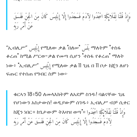
وَإِذْ
قُلْنَا
لِلْمَلَائِكَةِ
اسْجُدُوا
لِآدَمَ
فَسَجَدُوا
إِلَّا
إِبْلِيسَ
كَانَ
مِنَ
الْجِنِّ
فَفَسَقَ
عَنْ
أَمْرِ
رَبِّهِ
بَلَسَ
إِبْلِيس
“ኢብሊሥ”
የሚለው ቃል "በለሠ"
ማለትም "ተስፋ
ቆረጠ" ከሚል ሥርወ-ቃል የመጣ ሲሆን "ተስፋ የቆረጠ" ማለት
إِبْلِيس
ነው፥ "ኢብሊሥ”
የሚለው ቃል 11 ጊዜ በ 11 ቦታ ከጂን ለሆነ
ፍጡር የተሰጠ የግብር ስም ነው፦
ቁርኣን 18፥50 ለመላእክትም ለአደም ስገዱ! ባልናቸው ጊዜ
የሆነውን አስታውስ! ወዲያውም ሰገዱ፥ ኢብሊሥ ብቻ ሲቀር
وَإِذْ
قُلْنَا
لِلْمَلَائِكَةِ
اسْجُدُوا
ከጂን ነበር። ከጌታውም ትእዛዝ ወጣ"፡፡
لِآدَمَ
فَسَجَدُوا
إِلَّا
إِبْلِيسَ
كَانَ
مِنَ
الْجِنِّ
فَفَسَقَ
عَنْ
أَمْرِ
رَبِّهِ