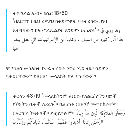
ተፍሢሩል ኢብኑ ከሲር 18፥50
"በእርግጥ በዚህ ሪዋያህ ከቀደምቶቹ የተተረከው ዘገባ
وقد
روي
في
አብዛኛውን ከኢሥራኢልያት እንደሆነ ይጤናል"።
لينظر
تنقل
التي
الإسرائيليات
من
وغالبها
،
السلف
عن
كثيرة
آثار
هذا
فيها
፨ሢሰልስ መላእክት የተፈጠሩበት ንጥረ ነገር ብቻ ሳይሆን
ባሕርያቸውም ይለያል፥ መላእክት ፆታ የላቸውም፦
ቁርኣን 43፥19 "መላእክትንም እነርሱ የአልረሕማን ባሮች
የኾኑትን ሴቶች አደረጉ"፡፡ ሲፈጠሩ ነበሩን? መመስከራቸው
وَجَعَلُوا
الْمَلَائِكَةَ
الَّذِينَ
هُمْ
عِبَادُ
በእርግጥ ትጻፋለች፡፡ ይጠየቃሉም፡፡
الرَّحْمَـٰنِ
إِنَاثًا
أَشَهِدُوا
خَلْقَهُمْ
سَتُكْتَبُ
شَهَادَتُهُمْ
وَيُسْأَلُونَ