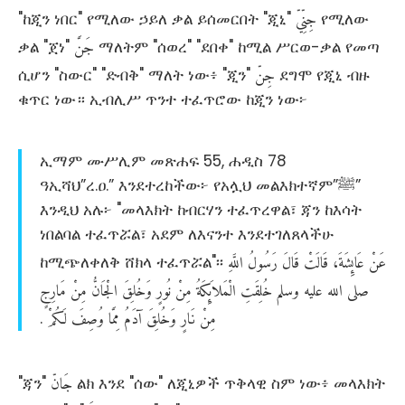
جِنِّيّ
"ከጂን ነበር" የሚለው ኃይለ ቃል ይሰመርበት "ጂኒ"
የሚለው
جَنَّ
ቃል "ጀነ"
ማለትም "ሰወረ" "ደበቀ" ከሚል ሥርወ-ቃል የመጣ
جِنّ
ሲሆን "ስውር" "ድብቅ" ማለት ነው፥ "ጂን"
ደግሞ የጂኒ ብዙ
ቁጥር ነው። ኢብሊሥ ጥንተ ተፈጥሮው ከጂን ነው፦
ኢማም ሙሥሊም መጽሐፍ 55, ሐዲስ 78
ዓኢሻህ”ረ.ዐ.” እንደተረከችው፦ የአሏህ መልእክተኛም”ﷺ”
እንዲህ አሉ፦ "መላእክት ከብርሃን ተፈጥረዋል፣ ጃን ከእሳት
ነበልባል ተፈጥሯል፣ አደም ለእናንተ እንደተገለጸላችሁ
عَنْ
عَائِشَةَ،
قَالَتْ
قَالَ
رَسُولُ
اللَّهِ
ከሚጭለቀለቅ ሸክላ ተፈጥሯል"፡፡
صلى
الله
عليه
وسلم
خُلِقَتِ
الْمَلاَئِكَةُ
مِنْ
نُورٍ
وَخُلِقَ
الْجَانُّ
مِنْ
مَارِجٍ
‏
مِنْ
نَارٍ
وَخُلِقَ
آدَمُ
مِمَّا
وُصِفَ
لَكُمْ
‏.‏
جَانّ
"ጃን"
ልክ እንደ "ሰው" ለጂኒዎች ጥቅላዊ ስም ነው፥ መላእክት