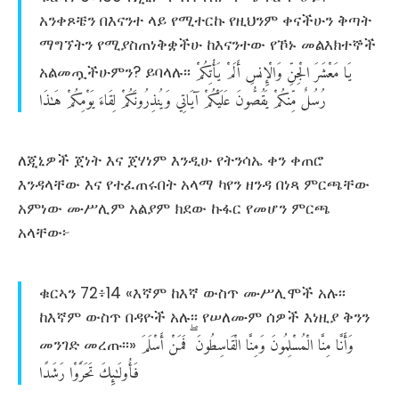
አንቀጾቼን በእናንተ ላይ የሚተርኩ የዚህንም ቀናችሁን ቅጣት
ማግኘትን የሚያስጠነቅቋችሁ ከእናንተው የኾኑ መልእክተኞች
يَا
مَعْشَرَ
الْجِنِّ
وَالْإِنسِ
أَلَمْ
يَأْتِكُمْ
አልመጧችሁምን? ይባላሉ፡፡
رُسُلٌ
مِّنكُمْ
يَقُصُّونَ
عَلَيْكُمْ
آيَاتِي
وَيُنذِرُونَكُمْ
لِقَاءَ
يَوْمِكُمْ
هَـٰذَا
ለጂኒዎች ጀነት እና ጀሃነም እንዲሁ የትንሳኤ ቀን ቀጠሮ
እንዳላቸው እና የተፈጠሩበት አላማ ካየን ዘንዳ በነጻ ምርጫቸው
አምነው ሙሥሊም አልያም ክደው ኩፋር የመሆን ምርጫ
አላቸው፦
ቁርኣን 72፥14 «እኛም ከእኛ ውስጥ ሙሥሊሞች አሉ፡፡
ከእኛም ውስጥ በዳዮች አሉ፡፡ የሠለሙም ሰዎች እነዚያ ቅንን
وَأَنَّا
مِنَّا
الْمُسْلِمُونَ
وَمِنَّا
الْقَاسِطُونَ
فَمَنْ
أَسْلَمَ
መንገድ መረጡ፡፡»
فَأُولَـٰئِكَ
تَحَرَّوْا
رَشَدًا