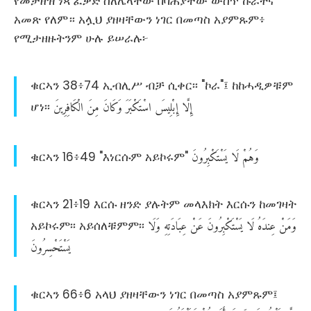
የመታዘዝ ነጻ ፈቃድ ስለሌላቸው በባሕያቸው ውስጥ ኩራትና
አመጽ የለም። አሏህ ያዘዛቸውን ነገር በመጣስ አያምጹም፥
የሚታዘዙትንም ሁሉ ይሠራሉ፦
ቁርኣን 38፥74 ኢብሊሥ ብቻ ሲቀር፡፡ "ኮራ"፤ ከከሓዲዎቹም
إِلَّا
إِبْلِيسَ
اسْتَكْبَرَ
وَكَانَ
مِنَ
الْكَافِرِينَ
ሆነ፡፡
وَهُمْ
لَا
يَسْتَكْبِرُونَ
ቁርኣን 16፥49 "እነርሱም አይኮሩም"
ቁርኣን 21፥19 እርሱ ዘንድ ያሉትም መላእክት እርሱን ከመገዛት
وَمَنْ
عِندَهُ
لَا
يَسْتَكْبِرُونَ
عَنْ
عِبَادَتِهِ
وَلَا
አይኮሩም፡፡ አይሰለቹምም፡፡
يَسْتَحْسِرُونَ
ቁርኣን 66፥6 አላህ ያዘዛቸውን ነገር በመጣስ አያምጹም፤