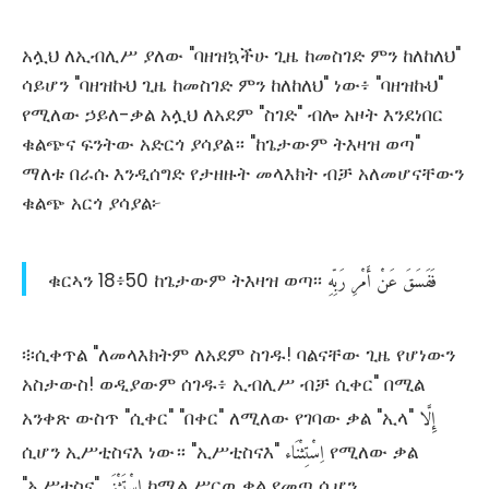
አሏህ ለኢብሊሥ ያለው "ባዘዝኳችሁ ጊዜ ከመስገድ ምን ከለከለህ"
ሳይሆን "ባዘዝኩህ ጊዜ ከመስገድ ምን ከለከለህ" ነው፥ "ባዘዝኩህ"
የሚለው ኃይለ-ቃል አሏህ ለአደም "ስገድ" ብሎ አዞት እንደነበር
ቁልጭና ፍንትው አድርጎ ያሳያል። "ከጌታውም ትእዛዝ ወጣ"
ማለቱ በራሱ እንዲሰግድ የታዘዙት መላእክት ብቻ አለመሆናቸውን
ቁልጭ አርጎ ያሳያል፦
فَفَسَقَ
عَنْ
أَمْرِ
رَبِّهِ
ቁርኣን 18፥50 ከጌታውም ትእዛዝ ወጣ፡፡
፨ሲቀጥል "ለመላእክትም ለአደም ስገዱ! ባልናቸው ጊዜ የሆነውን
አስታውስ! ወዲያውም ሰገዱ፥ ኢብሊሥ ብቻ ሲቀር" በሚል
إِلَّا
አንቀጽ ውስጥ "ሲቀር" "በቀር" ለሚለው የገባው ቃል "ኢላ"
اِسْتِثْنَاء
ሲሆን ኢሥቲስናእ ነው። "ኢሥቲስናእ"
اِسْتَثْنَى
"ኢሥተስና"
ከሚል ሥርወ ቃል የመጣ ሲሆን